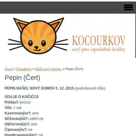
Úvod
»
Fotoalbum
»
Našli nový domov
»
Pepin (Čert)
Pepin (Čert)
PEPIN NAŠEL NOVÝ DOMOV 5. 12. 2015
(podrobnosti níže).
ÚDAJE O KOČIČCE
Pohlaví:
kocour
Věk:
1 rok
Kastrovaný/a?:
ano
Očkovaný/á?:
zatím ne
Odčervený/a?:
ano
Čipovaný/a?:
ne
Handicapovaný/a?:
ne