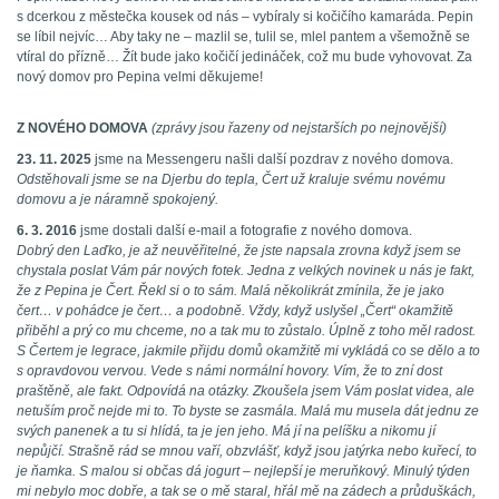
s dcerkou z městečka kousek od nás – vybíraly si kočičího kamaráda. Pepin
se líbil nejvíc… Aby taky ne – mazlil se, tulil se, mlel pantem a všemožně se
vtíral do přízně… Žít bude jako kočičí jedináček, což mu bude vyhovovat. Za
nový domov pro Pepina velmi děkujeme!
Z NOVÉHO DOMOVA
(zprávy jsou řazeny od nejstarších po nejnovější)
23. 11. 2025
jsme na Messengeru našli další pozdrav z nového domova.
Odstěhovali jsme se na Djerbu do tepla, Čert už kraluje svému novému
domovu a je náramně spokojený.
6. 3. 2016
jsme dostali další e-mail a fotografie z nového domova.
Dobrý den Laďko, je až neuvěřitelné, že jste napsala zrovna když jsem se
chystala poslat Vám pár nových fotek. Jedna z velkých novinek u nás je fakt,
že z Pepina je Čert. Řekl si o to sám. Malá několikrát zmínila, že je jako
čert… v pohádce je čert… a podobně. Vždy, když uslyšel „Čert“ okamžitě
přiběhl a prý co mu chceme, no a tak mu to zůstalo. Úplně z toho měl radost.
S Čertem je legrace, jakmile přijdu domů okamžitě mi vykládá co se dělo a to
s opravdovou vervou. Vede s námi normální hovory. Vím, že to zní dost
praštěně, ale fakt. Odpovídá na otázky. Zkoušela jsem Vám poslat videa, ale
netuším proč nejde mi to. To byste se zasmála. Malá mu musela dát jednu ze
svých panenek a tu si hlídá, ta je jen jeho. Má jí na pelíšku a nikomu jí
nepůjčí. Strašně rád se mnou vaří, obzvlášť, když jsou jatýrka nebo kuřecí, to
je ňamka. S malou si občas dá jogurt – nejlepší je meruňkový. Minulý týden
mi nebylo moc dobře, a tak se o mě staral, hřál mě na zádech a průduškách,