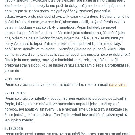
něco k snědku… Pokaždé byl sice vyhozen, ale naštěstí si ho všimla paní,
která se ho ujala a poskytla mu péči do doby, než jsme ho mohli přijmout k
nám. Pepin se k nám dostal tedy již vyléčený, zbavený parazitů a
vykastrovaný, proto nemusel strávit tolik času v karanténě. Postupně jsme ho
začali brát mezi naše „osazenstvo“, abychom zjistili, jaký má Pepin vztah k
ostatním kočkám – začátky byly dramatické, Pepin hulákal, šermoval
packami a pouštěl hrůzu, bral to částečně jako sebeobranu, částečně jako
hru, ovšem na ostatní kočky tím tedy dojem neudělal, a tak se mu klidily z
cesty. Ale už se to lepší. Zatím se nikdo nesmí přiblížit k jeho misce, když
baští, to se dokáže velmi zlobit… Nicméně jídlo na něj působí uklidňujícím
dojmem, pokud se někdy rozčílí, stačí přispěchat s miskou něčeho dobrého:-)
Jinak je to moc hodný, mazlivý a kontaktní kocourek, jen ještě nestačil
překonat strach z dob, kdy se musel venku starat sám o sebe a protloukat se,
jak se dá.
9. 11. 2015
Pepin se vrací z nabídy do léčení, je jedním z těch, koho napadl
parvovirus
.
27. 11. 2015
Pepin se vrací do nabídky k adopci. Během epidemie parvoviru se „složil“ i
Pepin, takže jsme se obávali, že parvovirus napadl i jeho – měl vysoké
horečky, byl apatický, unavený… ale nechali jsme udělat testy a ukázalo se,
že se jedná „jen“ o kalicivirus. Ten Pepin zvládl bez problémů, takže nyní už
je v opět v kondici.
5. 12. 2015
Pepin našel nový domov. Na avizovanou návštěvu dnes dorazila mladá paní