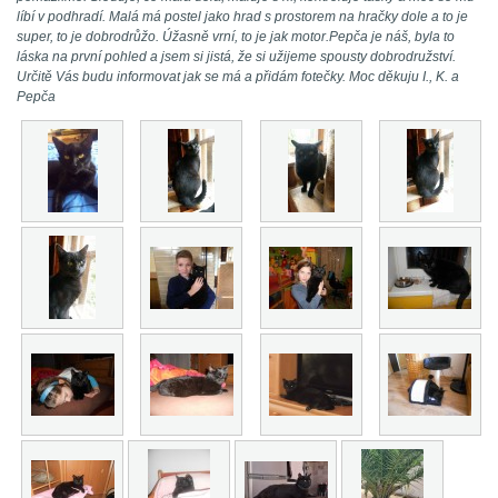
líbí v podhradí. Malá má postel jako hrad s prostorem na hračky dole a to je
super, to je dobrodrůžo. Úžasně vrní, to je jak motor.Pepča je náš, byla to
láska na první pohled a jsem si jistá, že si užijeme spousty dobrodružství.
Určitě Vás budu informovat jak se má a přidám fotečky. Moc děkuju I., K. a
Pepča