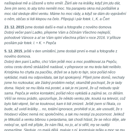
našlapával mě a úžasně u toho vrněl. Žárlí ale na králíky, když jim jdu dát,
žere jim seno, to aby toho neměli moc. Na parapetu okna má polštářek a
moc rád sleduje dění venku. Máme ho moc rády, a když se dám do vyprávění
o něm, občas si lidi klepou na čelo. Připojuji i pár fotek. I., K. a Čert
23. 12. 2015
jsme dostali další e-mail a fotografie z nového domova
Dobrý večer paní Ladko, přejeme Vám a čičinám Všechno nejlepší,
pohodové Vánoce a ať se Vám splní všechna přání v roce 2016. V příloze
posílám pár fotek. I. + K. + Pepča
5. 12. 2015
, ještě v den umístění, jsme dostali první e-mail a fotografie z
nového domova.
Dobrý den paní Laďko, chci Vám ještě moc a moc poděkovat za Pepču,
celou cestu domů strááášně nadával, v přepravce se mu teda fakt nelíbilo.
Kristýnka ho chytla za pacičku, drželi se a bylo to fajn, sice pořád něco
vykládal, malá mu odpovídala, tak byl spokojený. Přijeli jsme domů, nechaly
jsme ho rozkoukat, ale žádný problém nebyl, okamžitě pochopil, že je tady
doma. Nejvíc se mu líbila má postel, a tak je mi jasné, že už nebudu spát
sama. Pepča je velice kontaktní, pořád něco vykládá a zajímá se, co dělám.
Věší se mnou prádlo, upozorňuje, že někdo venku jde, kouká na televizi, což
bylo fakt vtipné, šel se kouknout, kam ti lidi zmizeli. Ještě jsem si říkala, co
bude, až uvidí králíky… no, totální ignorace, prohlédl si je, ale usoudil, že s
hlodavci vůbec nemá nic společného, a tak mu nestojí za pozornost. Jelikož
je Mikuláš a venku blbnou s petardama, tak chodí hlásit, že se něco děje, ale
nebojí se, spíš mě přijde, že nám říká, no jo, ať si střílí, my se raději
pomazlíme. Sleduje, co malá dělá, maluje s ní, kontroluje tašky a moc se mu