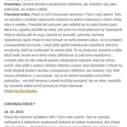
Podmínky:
ideálně domek s bezpečným výběhem, ale zvládne i byt, jako
jedináček, do rodiny s dětmi
Charakteristika:
Pepin je roční kocourek nalezený v Týnci nad Labem. Tam
se vyhublý a vyhládlý opakovaně dobýval do jedné restaurace s cílem získat
něco k snědku. Pokaždé byl vyhozen, ale naštěstí se ho ujala hodná paní,
která mu zajistila útočiště do doby, než jsme ho mohli přijmout my. Nálezkyně
Pepina stačila dát do kupy, zbavila ho parazitů, vykrmila, nechala
vykastrovat, takže Pepin k nám dorazil ve velmi dobrém stavu. Je to kontaktní
a kamarádský kocourek, i když ještě úplně nepřekonal ostražitost, která ho
provázela, když se protloukal na vlastní pěst. To se projevuje zejména u jídla,
když baští, nesmí se k němu nikdo přibližovat, to pak bývá nepříjemný…
ncméně jídlo na něj celkově působí uklidňujícím dojmem, když se občas
rozčílí, stačí přijít s miskou něčeho dobrého a jsme zase kamarádi:-) Pepin by
mohl ideálně bydlet v domku s bezpečným výběhem, ale zvládne i byt. Děti
nejsou překážkou:-), ani pejsek. Jen je to ideální kandidát na kočičího
jedináčka – má totiž tendenci ostatní kočičky prohánět. Ne ve zlém, neublížil
by, nicméně slabší kočičí povahy to může stresovat.
Pepin na Facebooku
CHRONOLOGICKY
10. 10. 2015
Pepin byl nalezen začátkem září v Týnci nad Labem. Tam se vyhublý,
vyčerpaný a zablešený opakovaně dobýval do jedné restaurace, aby získal