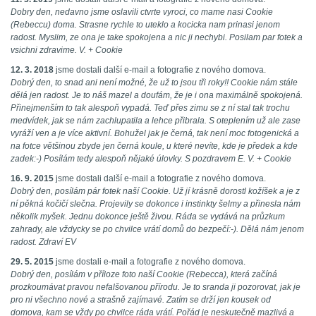
Dobry den, nedavno jsme oslavili ctvrte vyroci, co mame nasi Cookie
(Rebeccu) doma. Strasne rychle to uteklo a kocicka nam prinasi jenom
radost. Myslim, ze ona je take spokojena a nic ji nechybi. Posilam par fotek a
vsichni zdravime. V. + Cookie
12. 3. 2018
jsme dostali další e-mail a fotografie z nového domova.
Dobrý den, to snad ani není možné, že už to jsou tři roky!! Cookie nám stále
dělá jen radost. Je to náš mazel a doufám, že je i ona maximálně spokojená.
Přinejmenším to tak alespoň vypadá. Teď přes zimu se z ní stal tak trochu
medvídek, jak se nám zachlupatila a lehce přibrala. S oteplením už ale zase
vyráží ven a je více aktivní. Bohužel jak je černá, tak není moc fotogenická a
na fotce většinou zbyde jen černá koule, u které nevíte, kde je předek a kde
zadek:-) Posílám tedy alespoň nějaké úlovky. S pozdravem E. V. + Cookie
16. 9. 2015
jsme dostali další e-mail a fotografie z nového domova.
Dobrý den, posílám pár fotek naší Cookie. Už jí krásně dorostl kožíšek a je z
ní pěkná kočičí slečna. Projevily se dokonce i instinkty šelmy a přinesla nám
několik myšek. Jednu dokonce ještě živou. Ráda se vydává na průzkum
zahrady, ale vždycky se po chvilce vrátí domů do bezpečí:-). Dělá nám jenom
radost. Zdraví EV
29. 5. 2015
jsme dostali e-mail a fotografie z nového domova.
Dobrý den, posílám v příloze foto naší Cookie (Rebecca), která začíná
prozkoumávat pravou nefalšovanou přírodu. Je to sranda ji pozorovat, jak je
pro ni všechno nové a strašně zajímavé. Zatím se drží jen kousek od
domova, kam se vždy po chvilce ráda vrátí. Pořád je neskutečně mazlivá a