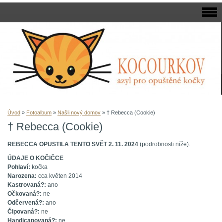
Úvod
»
Fotoalbum
»
Našli nový domov
»
† Rebecca (Cookie)
† Rebecca (Cookie)
REBECCA OPUSTILA TENTO SVĚT 2. 11. 2024
(podrobnosti níže).
ÚDAJE O KOČIČCE
Pohlaví:
kočka
Narozena:
cca květen 2014
Kastrovaná?:
ano
Očkovaná?:
ne
Odčervená?:
ano
Čipovaná?:
ne
Handicapovaná?:
ne