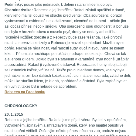
Podmínky:
pouze jako jedináček, k dětem i starším lidem, do bytu
Charakteristika:
Rebecca a její bratříček Rafael zůstali opuštěni v domě,
který jeho majitel opustil ve strachu před věřiteli.Oba sourozenci dorazili
vystresovaní a evidentně nesocializovaní, nicméně ne hubení – někdo jim
asi občas přinesl něco k snědku. Oba sourozenci jsou dlouhosrstí a bohužel
srst byla v hrozném stavu a musela pryč, dredy se nedaly ani ostříhat.
Nicméně kožíšek doroste a z Rebeccy bude zase fešanda. Také prvotní
strach a nervozita zmizely a Rebecca je mazel k pohledání. Mazlila by se
pořád. Nechá se ráda nosit, válí radostí sudy, ducá hlavou, vine se kolem
krku… Přitom ale nechňape po rukách, nedrápe, neokusuje. Chová se tak
ale jenom k lidem. Dokud byla s Rafaelem v karanténě, byla hodně „uťáplá“
a upozaděná, Rafael ji vysloveně utiskoval. Rebecca se ho nyní bojí a bojí
se i ostatních koček, vrčí na ně. Takže pro ni hledáme domov, kde by byla
jedináčkem, tzn. bez dalších koček a psů. Lidi má ale moc ráda, zvládne děti,
může i ke starším lidem, je klidná, spořádaná a čistotná. Byla zvyklá bydlet
jen uvnitř, takže byt jí nebude dělat problém.
Rebecca na Facebooku
CHRONOLOGICKY
20. 1. 2015
Rebeccu a jejího bratříčka Rafaela jsme přijali včera. Bydleli v opuštěném,
vybydleném, špinavém a smradlavém domě, který jeho majitel opustil ve
strachu před věřiteli. Občas jim někdo přinesl něco na zub, protože nejsou