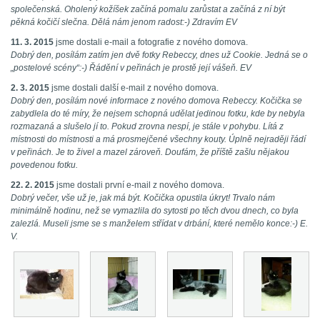
společenská. Oholený kožíšek začíná pomalu zarůstat a začíná z ní být
pěkná kočičí slečna. Dělá nám jenom radost:-) Zdravím EV
11. 3. 2015
jsme dostali e-mail a fotografie z nového domova.
Dobrý den, posílám zatím jen dvě fotky Rebeccy, dnes už Cookie. Jedná se o
„postelové scény“:-) Řádění v peřinách je prostě její vášeň. EV
2. 3. 2015
jsme dostali další e-mail z nového domova.
Dobrý den, posílám nové informace z nového domova Rebeccy. Kočička se
zabydlela do té míry, že nejsem schopná udělat jedinou fotku, kde by nebyla
rozmazaná a slušelo jí to. Pokud zrovna nespí, je stále v pohybu. Lítá z
místnosti do místnosti a má prosmejčené všechny kouty. Úplně nejraději řádí
v peřinách. Je to živel a mazel zároveň. Doufám, že příště zašlu nějakou
povedenou fotku.
22. 2. 2015
jsme dostali první e-mail z nového domova.
Dobrý večer, vše už je, jak má být. Kočička opustila úkryt! Trvalo nám
minimálně hodinu, než se vymazlila do sytosti po těch dvou dnech, co byla
zalezlá. Museli jsme se s manželem střídat v drbání, které nemělo konce:-) E.
V.