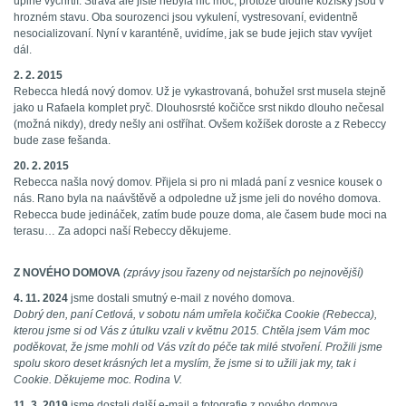
úplně vychrtlí. Strava ale jistě nebyla nic moc, protože dlouhé kožíšky jsou v
hrozném stavu. Oba sourozenci jsou vykulení, vystresovaní, evidentně
nesocializovaní. Nyní v karanténě, uvidíme, jak se bude jejich stav vyvíjet
dál.
2. 2. 2015
Rebecca hledá nový domov. Už je vykastrovaná, bohužel srst musela stejně
jako u Rafaela komplet pryč. Dlouhosrsté kočičce srst nikdo dlouho nečesal
(možná nikdy), dredy nešly ani ostříhat. Ovšem kožíšek doroste a z Rebeccy
bude zase fešanda.
20. 2. 2015
Rebecca našla nový domov. Přijela si pro ni mladá paní z vesnice kousek o
nás. Rano byla na naávštěvě a odpoledne už jsme jeli do nového domova.
Rebecca bude jedináček, zatím bude pouze doma, ale časem bude moci na
terasu… Za adopci naší Rebeccy děkujeme.
Z NOVÉHO DOMOVA
(zprávy jsou řazeny od nejstarších po nejnovější)
4. 11. 2024
jsme dostali smutný e-mail z nového domova.
Dobrý den, paní Cetlová, v sobotu nám umřela kočička Cookie (Rebecca),
kterou jsme si od Vás z útulku vzali v květnu 2015. Chtěla jsem Vám moc
poděkovat, že jsme mohli od Vás vzít do péče tak milé stvoření. Prožili jsme
spolu skoro deset krásných let a myslím, že jsme si to užili jak my, tak i
Cookie. Děkujeme moc. Rodina V.
11. 3. 2019
jsme dostali další e-mail a fotografie z nového domova.