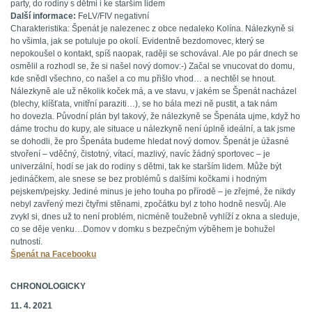
party, do rodiny s dětmi i ke starším lidem
Další informace:
FeLV/FIV negativní
Charakteristika: Špenát je nalezenec z obce nedaleko Kolína. Nálezkyně si
ho všimla, jak se potuluje po okolí. Evidentně bezdomovec, který se
nepokoušel o kontakt, spíš naopak, raději se schovával. Ale po pár dnech se
osmělil a rozhodl se, že si našel nový domov:-) Začal se vnucovat do domu,
kde snědl všechno, co našel a co mu přišlo vhod… a nechtěl se hnout.
Nálezkyně ale už několik koček má, a ve stavu, v jakém se Špenát nacházel
(blechy, klíšťata, vnitřní paraziti…), se ho bála mezi ně pustit, a tak nám
ho dovezla. Původní plán byl takový, že nálezkyně se Špenáta ujme, když ho
dáme trochu do kupy, ale situace u nálezkyně není úplně ideální, a tak jsme
se dohodli, že pro Špenáta budeme hledat nový domov. Špenát je úžasné
stvoření – vděčný, čistotný, vítací, mazlivý, navíc žádný sportovec – je
univerzální, hodí se jak do rodiny s dětmi, tak ke starším lidem. Může být
jedináčkem, ale snese se bez problémů s dalšími kočkami i hodným
pejskem/pejsky. Jediné minus je jeho touha po přírodě – je zřejmé, že nikdy
nebyl zavřený mezi čtyřmi stěnami, zpočátku byl z toho hodně nesvůj. Ale
zvykl si, dnes už to není problém, nicméně toužebně vyhlíží z okna a sleduje,
co se děje venku…Domov v domku s bezpečným výběhem je bohužel
nutností.
Špenát na Facebooku
CHRONOLOGICKY
11. 4. 2021