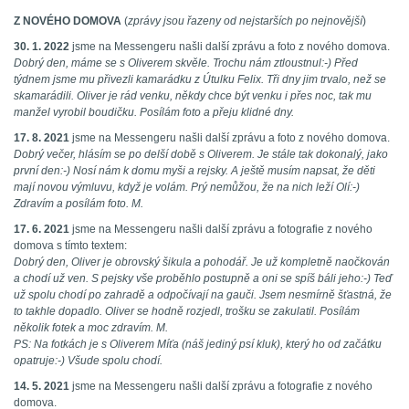
Z NOVÉHO DOMOVA
(
zprávy jsou řazeny od nejstarších po nejnovější
)
30. 1. 2022
jsme na Messengeru našli další zprávu a foto z nového domova.
Dobrý den, máme se s Oliverem skvěle. Trochu nám ztloustnul:-) Před
týdnem jsme mu přivezli kamarádku z Útulku Felix. Tři dny jim trvalo, než se
skamarádili. Oliver je rád venku, někdy chce být venku i přes noc, tak mu
manžel vyrobil boudičku. Posílám foto a přeju klidné dny.
17. 8. 2021
jsme na Messengeru našli další zprávu a foto z nového domova.
Dobrý večer, hlásím se po delší době s Oliverem. Je stále tak dokonalý, jako
první den:-) Nosí nám k domu myši a rejsky. A ještě musím napsat, že děti
mají novou výmluvu, když je volám. Prý nemůžou, že na nich leží Olí:-)
Zdravím a posílám foto. M.
17. 6. 2021
jsme na Messengeru našli další zprávu a fotografie z nového
domova s tímto textem:
Dobrý den, Oliver je obrovský šikula a pohodář. Je už kompletně naočkován
a chodí už ven. S pejsky vše proběhlo postupně a oni se spíš báli jeho:-) Teď
už spolu chodí po zahradě a odpočívají na gauči. Jsem nesmírně šťastná, že
to takhle dopadlo. Oliver se hodně rozjedl, trošku se zakulatil. Posílám
několik fotek a moc zdravím. M.
PS: Na fotkách je s Oliverem Míťa (náš jediný psí kluk), který ho od začátku
opatruje:-) Všude spolu chodí.
14. 5. 2021
jsme na Messengeru našli další zprávu a fotografie z nového
domova.