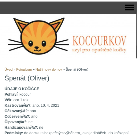
Úvod
»
Fotoalbum
»
Našli nový domov
»
Špenát (Oliver)
Špenát (Oliver)
ÚDAJE O KOČIČCE
Pohlaví:
kocour
Věk:
cca 1 rok
Kastrovaný/a?:
ano, 10. 4. 2021
Očkovaný/á?:
ano
Odčervený/a?:
ano
Čipovaný/a?:
ne
Handicapovaný/a?:
ne
Podmínky:
do domku s bezpečným výběhem, jako jedináček i do kočkopsí