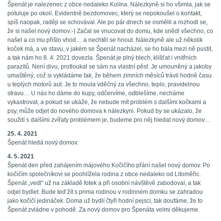
Špenát je nalezenec z obce nedaleko Kolína. Nálezkyně si ho všimla, jak se
potuluje po okolí. Evidentně bezdomovec, který se nepokoušel o kontakt,
spíš naopak, raději se schovával. Ale po pár dnech se osmělil a rozhodl se,
že si našel nový domov:-) Začal se vnucovat do domu, kde snědl všechno, co
našel a co mu přišlo vhod… a nechtěl se hnout. Nálezkyně ale už několik
koček má, a ve stavu, v jakém se Špenát nacházel, se ho bála mezi ně pustit,
a tak nám ho 8. 4. 2021 dovezla. Špenát je plný blech, klíšťat i vnitřních
parazitů. Není divu, protloukal se sám na vlastní pěst. Je umouněný a jakoby
umaštěný, což si vykládáme tak, že během zimních měsíců trávil hodně času
u teplých motorů aut. Je to moula vděčný za všechno, teplo, pravidelnou
stravu… U nás ho dáme do kupy, odčervíme, odblešíme, necháme
vykastrovat, a pokud se ukáže, že nebude mít problém s dalšími kočkami a
psy, může odjet do nového domova k nálezkyni. Pokud by se ukázalo, že
soužití s dalšími zvířaty problémem je, budeme pro něj hledat nový domov…
25. 4. 2021
Špenát hledá nový domov.
4. 5. 2021
Špenát den před zahájením májového Kočičího přání našel nový domov. Po
kočičím společníkovi se poohlížela rodina z obce nedaleko od Litoměřic.
Špenát „vedl“ už na základě fotek a při osobní návštěvě zabodoval, a tak
odjel bydlet. Bude teď žít s prima rodinou v rodinném domku se zahradou
jako kočičí jedináček. Doma už bydlí čtyři hodní pejsci, tak doufáme, že to
Špenát zvládne v pohodě. Za nový domov pro Špenáta velmi děkujeme.