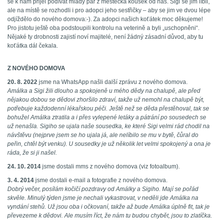
se k nám přijel podívat mladý pár z městečka kousek od nás. Sigi se jim líbil,
ale na místě se rozhodli i pro adopci jeho sestřičky – aby se jim ve dvou lépe
odjíždělo do nového domova:-). Za adopci našich koťátek moc děkujeme!
Pro jistotu ještě oba podstoupili kontrolu na veterině a byli „uschopněni“.
Nějaké ty drobnosti zajistí noví majitelé, není žádný zásadní důvod, aby tu
koťátka dál čekala.
Z NOVÉHO DOMOVA
20. 8. 2022
jsme na WhatsApp našli další zprávu z nového domova.
Amálka a Sigi žili dlouho a spokojeně u mého dědy na chalupě, ale před
nějakou dobou se dědovi zhoršilo zdraví, takže už nemohl na chalupě být,
potřebuje každodenní lékařskou péči. Ještě než se děda přestěhoval, tak se
bohužel Amálka ztratila a i přes vylepené letáky a pátrání po sousedech se
už nenašla. Sigiho se ujala naše sousedka, ke které Sigi velmi rád chodil na
návštěvu (nejprve jsem se ho ujala já, ale nelíbilo se mu v bytě, čůral do
peřin, chtěl být venku). U sousedky je už několik let velmi spokojený a ona je
ráda, že si ji našel.
24. 10. 2014
jsme dostali mms z nového domova (viz fotoalbum).
3. 4. 2014
jsme dostali e-mail a fotografie z nového domova.
Dobrý večer, posílám kočičí pozdravy od Amálky a Sigiho. Mají se pořád
skvěle. Minulý týden jsme je nechali vykastrovat, v neděli jde Amálka na
vyndání stehů. Už jsou oba i očkovaní, takže až bude Amálka úplně fit, tak je
převezeme k dědovi. Ale musím říct, že nám tu budou chybět, jsou to zlatíčka.