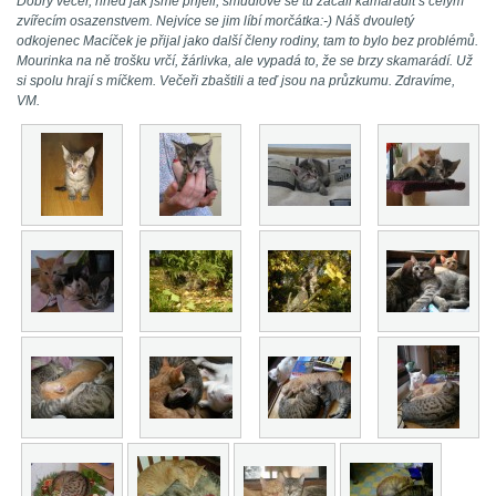
Dobrý večer, hned jak jsme přijeli, šmudlové se tu začali kamarádit s celým
zvířecím osazenstvem. Nejvíce se jim líbí morčátka:-) Náš dvouletý
odkojenec Macíček je přijal jako další členy rodiny, tam to bylo bez problémů.
Mourinka na ně trošku vrčí, žárlivka, ale vypadá to, že se brzy skamarádí. Už
si spolu hrají s míčkem. Večeři zbaštili a teď jsou na průzkumu. Zdravíme,
VM.