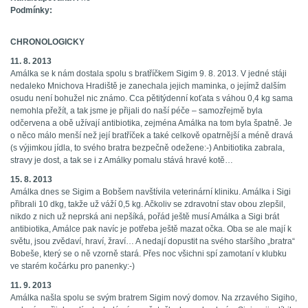
Podmínky:
CHRONOLOGICKY
11. 8. 2013
Amálka se k nám dostala spolu s bratříčkem Sigim 9. 8. 2013. V jedné stáji
nedaleko Mnichova Hradiště je zanechala jejich maminka, o jejímž dalším
osudu není bohužel nic známo. Cca pětitýdenní koťata s váhou 0,4 kg sama
nemohla přežít, a tak jsme je přijali do naší péče – samozřejmě byla
odčervena a obě užívají antibiotika, zejména Amálka na tom byla špatně. Je
o něco málo menší než její bratříček a také celkově opatrnější a méně dravá
(s výjimkou jídla, to svého bratra bezpečně odežene:-) Anbitiotika zabrala,
stravy je dost, a tak se i z Amálky pomalu stává hravé kotě…
15. 8. 2013
Amálka dnes se Sigim a Bobšem navštívila veterinární kliniku. Amálka i Sigi
přibrali 10 dkg, takže už váží 0,5 kg. Ačkoliv se zdravotní stav obou zlepšil,
nikdo z nich už neprská ani nepšíká, pořád ještě musí Amálka a Sigi brát
antibiotika, Amálce pak navíc je potřeba ještě mazat očka. Oba se ale mají k
světu, jsou zvědaví, hraví, žraví… A nedají dopustit na svého staršího „bratra“
Bobeše, který se o ně vzorně stará. Přes noc všichni spí zamotaní v klubku
ve starém kočárku pro panenky:-)
11. 9. 2013
Amálka našla spolu se svým bratrem Sigim nový domov. Na zrzavého Sigiho,