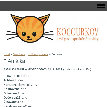
Úvod
»
Fotoalbum
»
Našli nový domov
»
? Amálka
? Amálka
AMÁLKA NAŠLA NOVÝ DOMOV 11. 9. 2013
(podrobnosti viz níže).
ÚDAJE O KOČIČCE
Pohlaví:
kočka
Narozena:
červenec 2013
Kastrovaná?:
ne
Očkovaná?:
ne
Odčervená?:
ano
Čipovaná?:
ne
Handicapovaná?:
ne