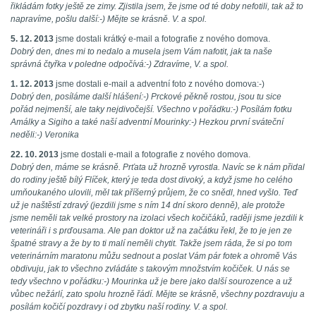
řikládám fotky ještě ze zimy. Zjistila jsem, že jsme od té doby nefotili, tak až to
napravíme, pošlu další:-) Mějte se krásně. V. a spol.
5. 12. 2013
jsme dostali krátký e-mail a fotografie z nového domova.
Dobrý den, dnes mi to nedalo a musela jsem Vám nafotit, jak ta naše
správná čtyřka v poledne odpočívá:-) Zdravíme, V. a spol.
1. 12. 2013
jsme dostali e-mail a adventní foto z nového domova:-)
Dobrý den, posíláme další hlášení:-) Prckové pěkně rostou, jsou tu sice
pořád nejmenší, ale taky nejdivočejší. Všechno v pořádku:-) Posílám fotku
Amálky a Sigiho a také naší adventní Mourinky:-) Hezkou první sváteční
neděli:-) Veronika
22. 10. 2013
jsme dostali e-mail a fotografie z nového domova.
Dobrý den, máme se krásně. Prťata už hrozně vyrostla. Navíc se k nám přidal
do rodiny ještě bílý Flíček, který je teda dost divoký, a když jsme ho celého
umňoukaného ulovili, měl tak příšerný průjem, že co snědl, hned vyšlo. Teď
už je naštěstí zdravý (jezdili jsme s ním 14 dní skoro denně), ale protože
jsme neměli tak velké prostory na izolaci všech kočičáků, raději jsme jezdili k
veterináři i s prďousama. Ale pan doktor už na začátku řekl, že to je jen ze
špatné stravy a že by to ti malí neměli chytit. Takže jsem ráda, že si po tom
veterinárním maratonu můžu sednout a poslat Vám pár fotek a ohromě Vás
obdivuju, jak to všechno zvládáte s takovým množstvím kočiček. U nás se
tedy všechno v pořádku:-) Mourinka už je bere jako další sourozence a už
vůbec nežárlí, zato spolu hrozně řádí. Mějte se krásně, všechny pozdravuju a
posílám kočičí pozdravy i od zbytku naší rodiny. V. a spol.