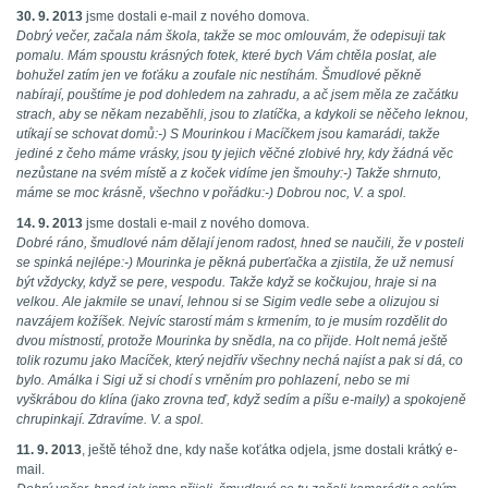
30. 9. 2013
jsme dostali e-mail z nového domova.
Dobrý večer, začala nám škola, takže se moc omlouvám, že odepisuji tak
pomalu. Mám spoustu krásných fotek, které bych Vám chtěla poslat, ale
bohužel zatím jen ve foťáku a zoufale nic nestíhám. Šmudlové pěkně
nabírají, pouštíme je pod dohledem na zahradu, a ač jsem měla ze začátku
strach, aby se někam nezaběhli, jsou to zlatíčka, a kdykoli se něčeho leknou,
utíkají se schovat domů:-) S Mourinkou i Macíčkem jsou kamarádi, takže
jediné z čeho máme vrásky, jsou ty jejich věčné zlobivé hry, kdy žádná věc
nezůstane na svém místě a z koček vidíme jen šmouhy:-) Takže shrnuto,
máme se moc krásně, všechno v pořádku:-) Dobrou noc, V. a spol.
14. 9. 2013
jsme dostali e-mail z nového domova.
Dobré ráno, šmudlové nám dělají jenom radost, hned se naučili, že v posteli
se spinká nejlépe:-) Mourinka je pěkná puberťačka a zjistila, že už nemusí
být vždycky, když se pere, vespodu. Takže když se kočkujou, hraje si na
velkou. Ale jakmile se unaví, lehnou si se Sigim vedle sebe a olizujou si
navzájem kožíšek. Nejvíc starostí mám s krmením, to je musím rozdělit do
dvou místností, protože Mourinka by snědla, na co přijde. Holt nemá ještě
tolik rozumu jako Macíček, který nejdřív všechny nechá najíst a pak si dá, co
bylo. Amálka i Sigi už si chodí s vrněním pro pohlazení, nebo se mi
vyškrábou do klína (jako zrovna teď, když sedím a píšu e-maily) a spokojeně
chrupinkají. Zdravíme. V. a spol.
11. 9. 2013
, ještě téhož dne, kdy naše koťátka odjela, jsme dostali krátký e-
mail.