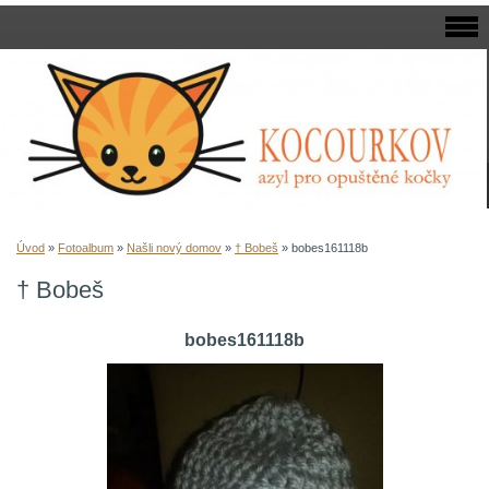
Úvod
»
Fotoalbum
»
Našli nový domov
»
† Bobeš
»
bobes161118b
† Bobeš
bobes161118b