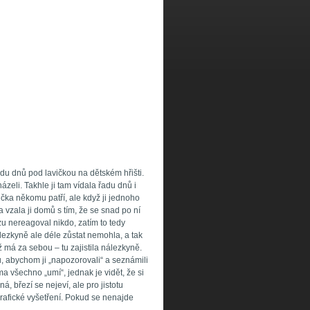
du dnů pod lavičkou na dětském hřišti.
ázeli. Takhle ji tam vídala řadu dnů i
čka někomu patří, ale když ji jednoho
 a vzala ji domů s tím, že se snad po ní
 nereagoval nikdo, zatím to tedy
ezkyně ale déle zůstat nemohla, a tak
ž má za sebou – tu zajistila nálezkyně.
u, abychom ji „napozorovali“ a seznámili
 všechno „umí“, jednak je vidět, že si
á, březí se nejeví, ale pro jistotu
afické vyšetření. Pokud se nenajde