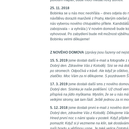
původní majitel, bude moci hledat nový domov.
25. 11. 2018
Bobinka se u nás moc neohřála – dnes odjela do
návštěvu dorazili manželé z Prahy, kterým odešel j
nás vyberou nového chlupatého přítele. Kandidátů b
zabojovala – a vyhrála:) V novém domově bude koči
vyhovovat. Po zabydlení bude mít možnost výběh
Bobinku velmi děkujeme!
Z NOVÉHO DOMOVA
(
zprávy jsou řazeny od nejst
15. 5. 2019
jsme dostali další e-mail a fotografie
Dobrý den. Zdravíme Vás z Koloděj. Sisi se má dob
po stromech. Odpočívá v trávě. Ale když je ošklivo
zlatíčko. Moc Vám za ni děkujeme. S pozdravem Š
17. 3. 2019
jsme dostali další sms z nového domo
Dobrý den. Sisinka je naše potěšení. Už chodí ven
přispívá na jídlo myškama. Myslím, že se u nás m
velkými stromy, tak tam řádí. Ještě jednou za ni 
5. 12. 2018
jsme dostali první e-mail z nového do
Dobrý den, zdravíme Vás z Koloděj. Děkujeme Vám z
Hned první noc s námi spala v posteli. Když přijde
pomazlit. Když si ji vezmeme na klín, tak dostáv
naši bradu a většinou usne. Je také velice čistotná