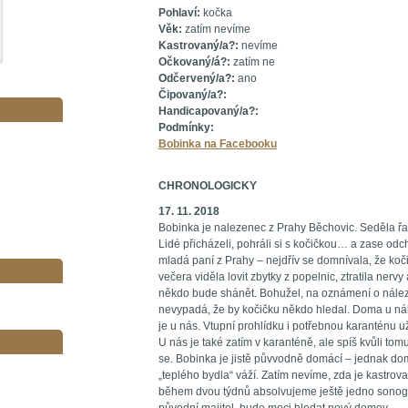
Pohlaví:
kočka
Věk:
zatím nevíme
Kastrovaný/a?:
nevíme
Očkovaný/á?:
zatím ne
Odčervený/a?:
ano
Čipovaný/a?:
Handicapovaný/a?:
Podmínky:
Bobinka na Facebooku
CHRONOLOGICKY
17. 11. 2018
Bobinka je nalezenec z Prahy Běchovic. Seděla řa
Lidé přicházeli, pohráli si s kočičkou… a zase odch
mladá paní z Prahy – nejdřív se domnívala, že koči
večera viděla lovit zbytky z popelnic, ztratila nervy
někdo bude shánět. Bohužel, na oznámení o nálezu
nevypadá, že by kočičku někdo hledal. Doma u nál
je u nás. Vtupní prohlídku i potřebnou karanténu u
U nás je také zatím v karanténě, ale spíš kvůli tom
se. Bobinka je jistě půvvodně domácí – jednak doma
„teplého bydla“ váží. Zatím nevíme, zda je kastrovan
během dvou týdnů absolvujeme ještě jedno sonogr