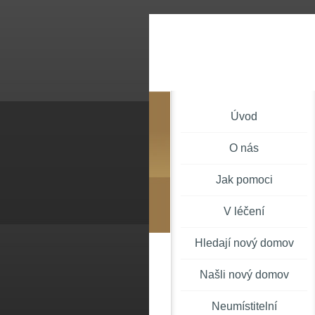
Úvod
O nás
Jak pomoci
V léčení
Hledají nový domov
Našli nový domov
Neumístitelní