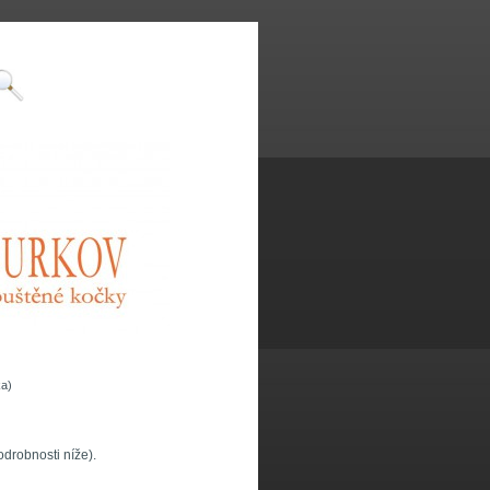
ka)
drobnosti níže).