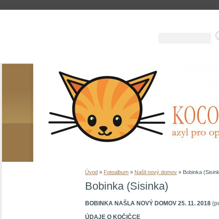
Úvod
»
Fotoalbum
»
Našli nový domov
»
Bobinka (Sisin
Bobinka (Sisinka)
BOBINKA NAŠLA NOVÝ DOMOV 25. 11. 2018
(po
ÚDAJE O KOČIČCE