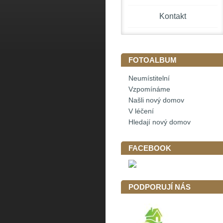
Kontakt
FOTOALBUM
Neumístitelní
Vzpomínáme
Našli nový domov
V léčení
Hledají nový domov
FACEBOOK
PODPORUJÍ NÁS