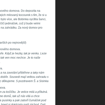
 nového domova. Do depozita na
ejich milovaný kocourek s tím, že si u
ylo více, ale Bobinka vycítila šanci,
čí jedináček, což jí bude velmi
u na zahrádku. Za nový domov pro
arších po nejnovější
)
 z nového domova.
ře. Když je hezky, tak je venku. Leze
, tak ven moc nechce. Je to naše
.
va.
 a na zavolání přiběhne a taky nám
á dobře. Sousedi mají velkou zahradu s
moc děkujeme. S pozdravem Š. a Sisinka
mova.
a kočičku. Je velice milá a přítulná.
me domů, tak už nás vítá a chce
áme pusinky a pak zaboří čumáček pod
, hned si dokázala najít záchod. Dali