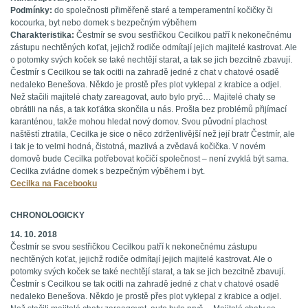
Podmínky:
do společnosti přiměřeně staré a temperamentní kočičky či
kocourka, byt nebo domek s bezpečným výběhem
Charakteristika:
Čestmír se svou sestřičkou Cecilkou patří k nekonečnému
zástupu nechtěných koťat, jejichž rodiče odmítají jejich majitelé kastrovat. Ale
o potomky svých koček se také nechtějí starat, a tak se jich bezcitně zbavují.
Čestmír s Cecilkou se tak ocitli na zahradě jedné z chat v chatové osadě
nedaleko Benešova. Někdo je prostě přes plot vyklepal z krabice a odjel.
Než stačili majitelé chaty zareagovat, auto bylo pryč… Majitelé chaty se
obrátili na nás, a tak koťátka skončila u nás. Prošla bez problémů přijímací
karanténou, takže mohou hledat nový domov. Svou původní plachost
naštěstí ztratila, Cecilka je sice o něco zdrženlivější než její bratr Čestmír, ale
i tak je to velmi hodná, čistotná, mazlivá a zvědavá kočička. V novém
domově bude Cecilka potřebovat kočičí společnost – není zvyklá být sama.
Cecilka zvládne domek s bezpečným výběhem i byt.
Cecilka na Facebooku
CHRONOLOGICKY
​14. 10. 2018
Čestmír se svou sestřičkou Cecilkou patří k nekonečnému zástupu
nechtěných koťat, jejichž rodiče odmítají jejich majitelé kastrovat. Ale o
potomky svých koček se také nechtějí starat, a tak se jich bezcitně zbavují.
Čestmír s Cecilkou se tak ocitli na zahradě jedné z chat v chatové osadě
nedaleko Benešova. Někdo je prostě přes plot vyklepal z krabice a odjel.