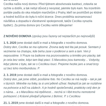
Cecilka našla nový domov. Před týdnem absolvovala kastraci, zotavila se
rychle a dobře, a tak nebyl důvod ji nevyslat, jakmile bylo kam. Na inzertním
portále padla do oka mladým manželům z Prahy, kteří se poohlíželi po klidné
a hodné kočičce do bytu k roční dcerce. Dnes proběhla seznamovací
návštěva a dopadla k všestranné spokojenosti, takže Cecilka vyrazila
bydlet:). Za prima domov pro Cecilku velmi děkujeme!
Z NOVÉHO DOMOVA
(
zprávy jsou řazeny od nejstarších po nejnovější
)
1. 5. 2020
jsme dostali další e-mail a fotografie z nového domova.
Dobry den, Cecilka se ma vyborne. Zrovna tady ted lita jak posuk. Semtam ji
vezmeme na chalupu, kde beha zase v podkrovi a sem a tam. Ven ji
nepoustime. V Praze na balkone ma pozorovatelnu a krmitko pro ptacky, tak
je cela bez sebe, kdyz tam litaji ptaci. S Maruskou jsou kamosky… Vzdycky,
kdyz jdeme z bytu, tak se s Cecilkou louci. Prejeme hezke jaro a snad brzy
uz bez toho moribundusu. P.
2. 3. 2019
jsme dostali další e-mail a fotografie z nového domova.
Dobrý den, jak jsme slíbili, posíláme foto. No Cecilka se má nejlíp – tak je jak
v lázních. Mrkněte na fotky, ta si umí pěkně užívat. Nejlepší je jak se roztáhne
na pohovce a leží na zádech. A je hodně společenská, prakticky celý den je
s náma… a s Maruškou má trpělivost… nechá si i líbit trochu nemotorné
pohlazení:-) Krásné předjaří přejeme z Bohnic. P. s Cecilkou
21. 1. 2019
jsme dostali další e-mail a fotografie z nového domova.