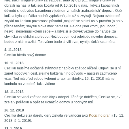
Než stačili majitelé chaty zareagovat, auto bylo pryč… Majitelé chaty se
obrátili na nás, a tak jsou koťata od 9. 10. 2018 u nás, i když z kapacitních
důvodů si odbydou karanténu v jednom z našich „náhradních“ depozit. Obě
koťata byla zpočátku hodně vyplašená, ale už si zvykají. Nejsou evidentně
zvyklá na lidskou pozornost, původní „majitel“ se s nimi asi v pravém (a ani v
přeneseném) smyslu slova moc nemazlil. Ale oba jsou krotcí, jsou hodní,
nesyčí, nešermují kolem sebe – a když si je člověk vezme do náruče, za
chviličku se uklidní a předou. Než budou moci odejít do nového domova,
budou z nich mazlíci. To ovšem bude chvíli trvat, nyní je čeká karanténa.
4. 11. 2018
Cecilka hledá nový domov.
10. 11. 2018
Cecilku musíme dočasně stáhnout z nabídky zpět do léčení. Objevil se u ní
zánět močových cest, zřejmě bakteriálního původu – naštěstí zachyceno
včas. Teď má před sebou týdenní terapii antibiotiky, 16. 11. 2018 máme
kontrolu na veterině, tak uvidíme.
18. 11. 2018
Cecilka se vrací zpět do nabídky k adopci. Zánět je doléčen, Cecilka se jeví
zcela v pořádku a opět se uchází o domov u hodných lidí.
26. 12. 2018
Cecilka děkuje za dárek, který získala ve vánoční akci
Kočičího přání
(15. 12.
2018–5. 1. 2019).
13. 1. 2019