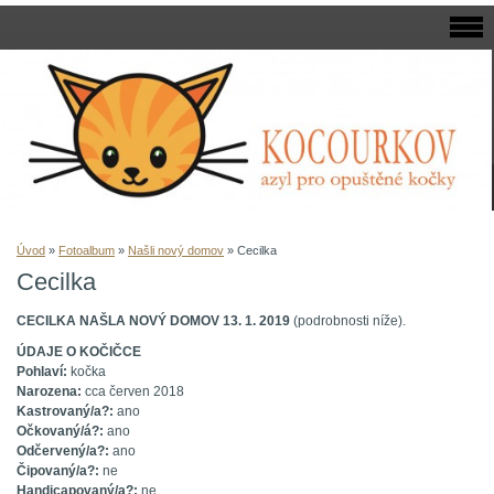
Úvod
»
Fotoalbum
»
Našli nový domov
»
Cecilka
Cecilka
CECILKA NAŠLA NOVÝ DOMOV 13. 1. 2019
(podrobnosti níže).
ÚDAJE O KOČIČCE
Pohlaví:
kočka
Narozena:
cca červen 2018
Kastrovaný/a?:
ano
Očkovaný/á?:
ano
Odčervený/a?:
ano
Čipovaný/a?:
ne
Handicapovaný/a?:
ne