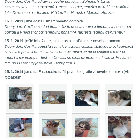
Dobrý den, Cecilka zdraví z nového domova v Bohnicích. Už se
aklimatizovala a je spokojená. Cecilka si hraje, lenoší a rošťačí:-) Posíláme
foto. Děkujeme a zdravíme. P. (Cecilka, Maruška, Martina, Honza)
16. 1. 2019
jsme dostali sms z nového domova.
Dobry den. Cecilce se dari dobre. Uz je docela hrava a lumpaci a neco nam
povida a v noci si chodi lehnout k noham:-) Tak jeste jednou dekujeme. P
.
15. 1. 2019
, ještě téhož dne, jsme dostali další sms z nového domova.
Dobry den, Cecilka opustila svuj ukryt a zacla celkem statecne prozkoumavat
cely byt a prisla k nam a zacla si hrat. Maruska se na ni usmiva a ma z ni
radost a my mame radost, ze Cecilka se nijak uz netrapi a hraje si. Posleme
foto na FB stranky jestli neva. Hezky den. P.
15. 1. 2019
jsme na Facebooku našli první fotografie z nového domova (viz
fotoalbum).