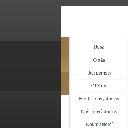
Úvod
O nás
Jak pomoci
V léčení
Hledají nový domov
Našli nový domov
Neumístitelní