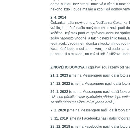
doma, v klidu, bez stresu, mazlivá a vítací a moc 
někoho, kdo ji bude mít rád a kdo ji dá domov, tento
2. 4. 2014
Čekanka našla nový domov. Nešťastná Čekanka, kt
vrátila, konečně našla nový domov. Inzerát padl do
kočičce. Její zrak padl ve správnou dobu na spr
zdály naprosto vhodné, a tak nic nebránilo tomu,
jedináček, v rodinném domku s kočkomilnou rodino
karanténě bude moci chodit ven, jak si bude sama 
pozornosti a mazlení, na což si určitě stěžovat neb
Z NOVĚHO DOMOVA II
(zprávy jsou řazeny od nej
21. 1. 2023
jsme na Messengeru našli další foto z
24. 12. 2022
jsme na Messengeru našli další foto 
26. 1. 2022
jsme na Messengeru našli další fotku 
Už si od páníčka zase vykňučela přídavek po veče
ze sušeného masíčka, můra jedna drzá:)
7. 2. 2020
jsme na Messengeru našli další fotky z 
3. 11. 2019
jsme na Facebooku našli další fotograf
23. 12. 2018
jsme na Facebooku našli další fotogra