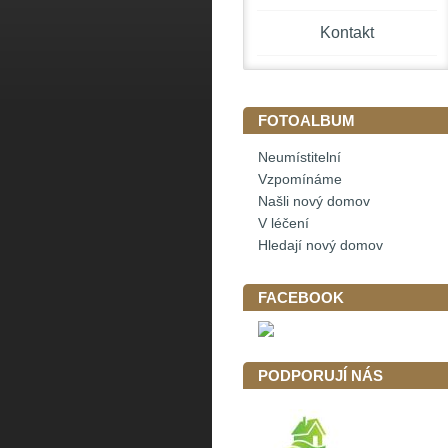
Kontakt
FOTOALBUM
Neumístitelní
Vzpomínáme
Našli nový domov
V léčení
Hledají nový domov
FACEBOOK
PODPORUJÍ NÁS