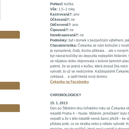
Pohlaví:
kočka
Věk:
1,5–2 roky
Kastrovaná?:
ano
Očkovaná?:
ne
Odčervená?:
ano
Čipovaná?:
ne
Handicapovaná?:
ne
Podmínky:
byt i domek s bezpečným výběhem, jako
Charakteristika:
Čekanka se nám bohužel z novéh
je vymazlená, čistá, trochu přibrala… ale u nových 
byl návrat kočičky do depozita nejlepším řešením
se nějakou dobu objevovala v kolonii tamních plac
patrné, že se jedná o kočku, která dosud žila mezi l
vyhodil, to už se nedozvíme. Každopádně Čekanka j
zvědavá… a opět hledá nový domov.
Čekanka na Facebooku
CHRONOLOGICKY
15. 1. 2013
Den po Štědrém dnu loňského roku se Čekanka obj
lokalitě Praha 4 – Nusle. Místním „krmičkám“ bylo 
nepatří a že v této lokalitě nemá šanci přežít – k
přidala poté, co se ztratila nebo ji někdo vyhodil. Koč