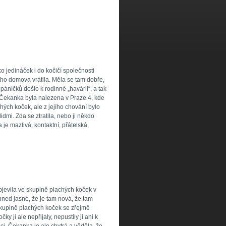
 jedináček i do kočičí společnosti
o domova vrátila. Měla se tam dobře,
páníčků došlo k rodinné „havárii“, a tak
. Čekanka byla nalezena v Praze 4, kde
hých koček, ale z jejího chování bylo
idmi. Zda se ztratila, nebo ji někdo
e mazlivá, kontaktní, přátelská,
evila ve skupině plachých koček v
hned jasné, že je tam nová, že tam
e skupině plachých koček se zřejmě
ky ji ale nepřijaly, nepustily ji ani k