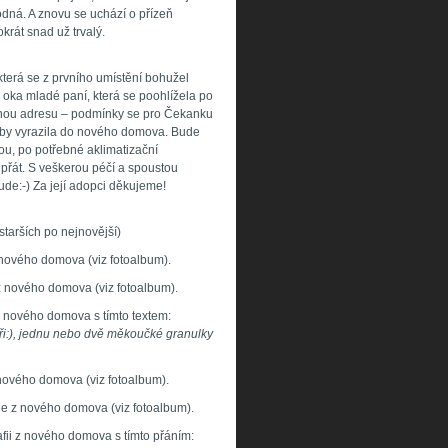
hodná. A znovu se uchází o přízeň
krát snad už trvalý.
erá se z prvního umístění bohužel
 oka mladé paní, která se poohlížela po
ávnou adresu – podmínky se pro Čekanku
 aby vyrazila do nového domova. Bude
u, po potřebné aklimatizační
přát. S veškerou péčí a spoustou
ude:-) Za její adopci děkujeme!
starších po nejnovější)
 nového domova (viz fotoalbum).
z nového domova (viz fotoalbum).
z nového domova s tímto textem:
ři:), jednu nebo dvě měkoučké granulky
nového domova (viz fotoalbum).
ie z nového domova (viz fotoalbum).
fii z nového domova s tímto přáním: