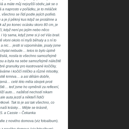
lá a máte můj nejvyšší obdiv, jak se o
 a naprosto v pořádku, je to miláček
. všechno se řídí podle jejích potřeb.
a je jí pěkný kus když se protáhne a
k až po konec ocásku skoro 80 cm, je
čí, když není po jejím nebo něco
i Vy sama, když jsme si ji od Vás brali.
vloni okolo ní myši běhaly a s ní to
 a nic… jestli si vzpomínáte, psaly jsme
m chytat nebude… letos to bylo úplně
 zběsilá, nosila to všechno samozřejmě
su a byla na sebe samozřejmě náležitě
bré granulky pro kastrované kočičky,
váme i kočičí mlíčko a různé mlsotky,
litě krmiva… a asi dělám dobře,
ojená… celé léto měla obojek proti
ště… teď jsme ho vyměnili za reflexní,
 blíží auto… naštěstí nechodí nikam
ale auta jezdí a někteří řidiči
tkové. Tak to je asi tak všechno, co
 naší krásky… Mějte se krásně,
. S. a Cassie – Čekanka
afie z nového domova (viz fotoalbum).