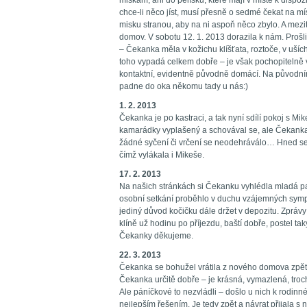
miskám, ani do pelíšků, které mají v místě k dispoz
chce-li něco jíst, musí přesně o sedmé čekat na mí
misku stranou, aby na ni aspoň něco zbylo. A mezit
domov. V sobotu 12. 1. 2013 dorazila k nám. Prošli
– Čekanka měla v kožichu klíšťata, roztoče, v ušíc
toho vypadá celkem dobře – je však pochopitelně 
kontaktní, evidentně původně domácí. Na původním 
padne do oka někomu tady u nás:)
1. 2. 2013
Čekanka je po kastraci, a tak nyní sdílí pokoj s M
kamarádky vyplašený a schovával se, ale Čekank
žádné syčení či vrčení se neodehráválo… Hned se
čímž vylákala i Mikeše.
17. 2. 2013
Na našich stránkách si Čekanku vyhlédla mladá p
osobní setkání proběhlo v duchu vzájemných sympat
jediný důvod kočičku dále držet v depozitu. Zpráv
klíně už hodinu po příjezdu, baští dobře, postel taky
Čekanky děkujeme.
22. 3. 2013
Čekanka se bohužel vrátila z nového domova zpě
Čekanka určitě dobře – je krásná, vymazlená, troch
Ale páníčkové to nezvládli – došlo u nich k rodinné
nejlepším řešením. Je tedy zpět a návrat přijala s n