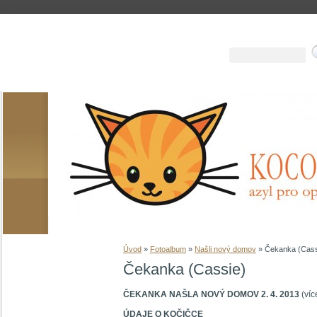
Úvod
»
Fotoalbum
»
Našli nový domov
»
Čekanka (Cass
Čekanka (Cassie)
ČEKANKA NAŠLA NOVÝ DOMOV 2. 4. 2013
(víc
ÚDAJE O KOČIČCE