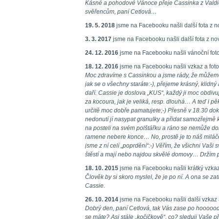
Kásné a pohodové Vánoce přeje Cassinka z Valdic
svěřencům, paní Cetlová…
19. 5. 2018
jsme na Facebooku našli další fota z 
3. 3. 2017
jsme na Facebooku našli další fota z no
24. 12. 2016
jsme na Facebooku našli vánoční foto
18. 12. 2016
jsme na Facebooku našli vzkaz a fot
Moc zdravíme s Cassinkou a jsme rády, že můžem
jak se o všechny staráte:-), přejeme krásný, klidn
daří. Cassie je doslova „KUS“, každý ji moc obdivuje
za kocoura, jak je veliká, resp. dlouhá… A teď i pě
určitě moc dobře pamatujete;-) Přesně v 18.30 do
nedonutí jí nasypat granulky a přidat samozřejmě 
na posteli na svém polštářku a ráno se nemůže do
ramene nebere konce… No, prostě je to náš miláček
jsme z ní celí „poprdění“:-) Věřím, že všichni Vaši 
štěstí a mají nebo najdou skvělé domovy… Držím pě
18. 10. 2015
jsme na Facebooku našli krátký vzkaz
Člověk by si skoro myslel, že je po ní. A ona se z
Cassie.
26. 10. 2014
jsme na Facebooku našli další vzkaz 
Dobrý den, paní Cetlová, tak Vás zase po hooooo
se máte? Asi stále „kočičkově“, co? sleduji Vaše p