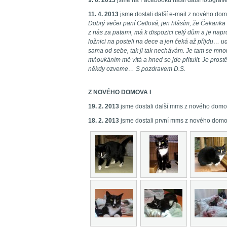
9. 6. 2013
jsme na Facebooku našli další fotografi
11. 4. 2013
jsme dostali další e-mail z nového do
Dobrý večer paní Cetlová, jen hlásím, že Čekanka
z nás za patami, má k dispozici celý dům a je napr
ložnici na posteli na dece a jen čeká až přijdu… udě
sama od sebe, tak ji tak nechávám. Je tam se mnou
mňoukáním mě vítá a hned se jde přitulit. Je prost
někdy ozveme… S pozdravem D.S.
Z NOVÉHO DOMOVA I
19. 2. 2013
jsme dostali další mms z nového domov
​18. 2. 2013
jsme dostali první mms z nového domov