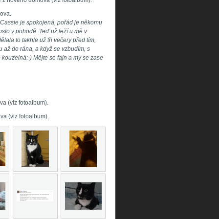
e z nového domova (viz fotoalbum).
mova.
 Cassie je spokojená, pořád je někomu
osto v pohodě. Teď už leží u mě v
lala to takhle už tři večery před tím,
 až do rána, a když se vzbudím, s
ě kouzelná:-) Mějte se fajn a my se zase
a (viz fotoalbum).
a (viz fotoalbum).