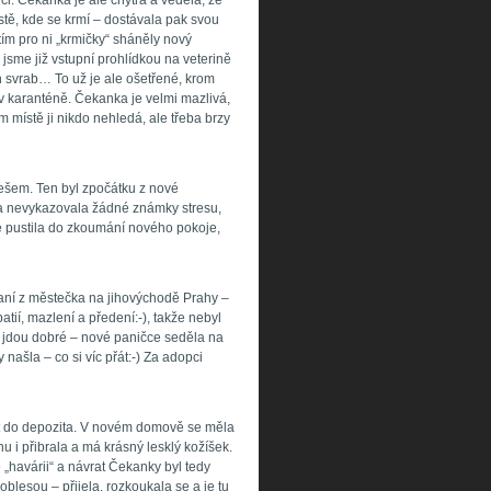
ici. Čekanka je ale chytrá a věděla, že
stě, kde se krmí – dostávala pak svou
ím pro ni „krmičky“ sháněly nový
 jsme již vstupní prohlídkou na veterině
h svrab… To už je ale ošetřené, krom
v karanténě. Čekanka je velmi mazlivá,
místě ji nikdo nehledá, ale třeba brzy
ikešem. Ten byl zpočátku z nové
a nevykazovala žádné známky stresu,
 pustila do zkoumání nového pokoje,
aní z městečka na jihovýchodě Prahy –
ií, mazlení a předení:-), takže nebyl
y jdou dobré – nové paničce seděla na
 našla – co si víc přát:-) Za adopci
t do depozita. V novém domově se měla
u i přibrala a má krásný lesklý kožíšek.
 „havárii“ a návrat Čekanky byl tedy
oblesou – přijela, rozkoukala se a je tu