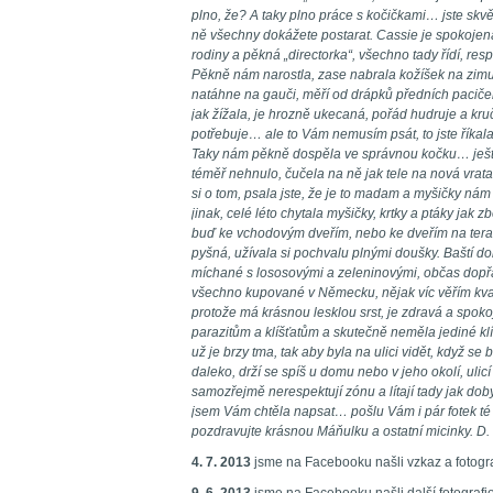
plno, že? A taky plno práce s kočičkami… jste skvě
ně všechny dokážete postarat. Cassie je spokojená
rodiny a pěkná „directorka“, všechno tady řídí, resp
Pěkně nám narostla, zase nabrala kožíšek na zimu 
natáhne na gauči, měří od drápků předních paciče
jak žížala, je hrozně ukecaná, pořád hudruje a kru
potřebuje… ale to Vám nemusím psát, to jste říkala 
Taky nám pěkně dospěla ve správnou kočku… ještě 
téměř nehnulo, čučela na ně jak tele na nová vrata
si o tom, psala jste, že je to madam a myšičky ná
jinak, celé léto chytala myšičky, krtky a ptáky jak
buď ke vchodovým dveřím, nebo ke dveřím na tera
pyšná, užívala si pochvalu plnými doušky. Baští do
míchané s lososovými a zeleninovými, občas dopřá
všechno kupované v Německu, nějak víc věřím kva
protože má krásnou lesklou srst, je zdravá a spok
parazitům a klíšťatům a skutečně neměla jediné klí
už je brzy tma, tak aby byla na ulici vidět, když se
daleko, drží se spíš u domu nebo v jeho okolí, ulicí 
samozřejmě nerespektují zónu a lítají tady jak doby
jsem Vám chtěla napsat… pošlu Vám i pár fotek té
pozdravujte krásnou Máňulku a ostatní micinky. D
4. 7. 2013
jsme na Facebooku našli vzkaz a fotogr