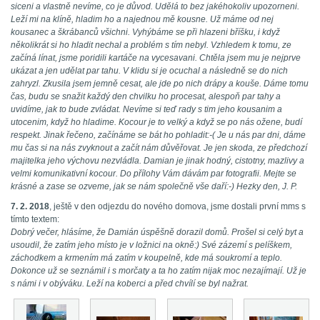
siceni a vlastně nevíme, co je důvod. Udělá to bez jakéhokoliv upozorneni.
Leží mi na klíně, hladim ho a najednou mě kousne. Už máme od nej
kousanec a škrábanců všichni. Vyhýbáme se při hlazeni bříšku, i když
několikrát si ho hladit nechal a problém s tím nebyl. Vzhledem k tomu, ze
začíná línat, jsme poridili kartáče na vycesavani. Chtěla jsem mu je nejprve
ukázat a jen udělat par tahu. V klidu si je ocuchal a následně se do nich
zahryzl. Zkusila jsem jemně cesat, ale jde po nich drápy a kouše. Dáme tomu
čas, budu se snažit každý den chvilku ho procesat, alespoň par tahy a
uvidíme, jak to bude zvládat. Nevíme si teď rady s tim jeho kousanim a
utocenim, když ho hladime. Kocour je to velký a když se po nás ožene, budí
respekt. Jinak řečeno, začínáme se bát ho pohladit:-( Je u nás par dni, dáme
mu čas si na nás zvyknout a začít nám důvěřovat. Je jen skoda, ze předchozí
majitelka jeho výchovu nezvládla. Damian je jinak hodný, cistotny, mazlivy a
velmi komunikativní kocour. Do přílohy Vám dávám par fotografii. Mejte se
krásné a zase se ozveme, jak se nám společně vše daří:-) Hezky den, J. P.
7. 2. 2018
, ještě v den odjezdu do nového domova, jsme dostali první mms s
tímto textem:
Dobrý večer, hlásíme, že Damián úspěšně dorazil domů. Prošel si celý byt a
usoudil, že zatím jeho místo je v ložnici na okně:) Své zázemí s pelíškem,
záchodkem a krmením má zatím v koupelně, kde má soukromí a teplo.
Dokonce už se seznámil i s morčaty a ta ho zatím nijak moc nezajímají. Už je
s námi i v obýváku. Leží na koberci a před chvílí se byl nažrat.