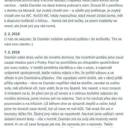
sestěhovat dohromady a kromě stávající majitelky nikdo další kočku doma
nechce… takže Damián na stará kolena putoval k nám. Dosud žil s paničkou
v domku na Moravě, byl zvyklý chodit ven – a výběh prý potřebuje, je zvyklý
chodit ven na WC. Kočičí WC nikdy nepoužíval, když musel zůstat doma, měl
k dispozici květináč s hlínou… Nemá rád jiné kočky, se psem majitelky se
snesl, ale jinak prý psy rád nemá.
2. 2. 2018
U nás se ukázalo, že Damián zvládne vykonat potřebu i do kočkolitu. Tím se
nám moc ulevilo:-)
7. 2. 2018
Damián odjel dnes večer do nového domova. Na inzertním portálu jeho osud
zaujal mladou paní z Prahy. Paní se poohlížela po chlupatém společníkovi
pro svou rodinu. V neděli proběhla návštěva u nás v azylu, k naprosté
vzájemné spokojenosti, takže rodina odjela s tím, že pořídí výbavu a ve
středu si pro Daminána přijedou. Vše vypadalo velmi dobře, ale v úterý ještě
přišla zápletka – ráno se Damián nepřišel vítat ke dveřím, nevstal ze svého
sofa, měl přivřené oči, bylo vidět, že je mu špatně. Nic nejedl, v noci zvracel.
S ohledem na to, že přeci jen je už senior a s vidinou brzkého odjezdu do
nového domova, jsme rovnou jeli na veterinu. Tam si ho nechali přes den na
pozorování a na infúzích. Už během dne se výrazně zlepšil a večer, když
jsme ho dovezli zase domů, byl už zase ve své kůži. Tak snad šlo asi o
bezoáry, těžko říct. Žádný jiný nález se nepotvrdil. Nechali jsme udělat i velmi
detailní krevní testy – vše v normě, Damián má na svůj věk hodnoty velmi
dobré. A i on už zase funguje jak má, šlo opravdu jen o epizodu. Takže