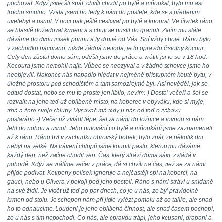
pochovat. Když jsme šli spát, chvíli chodil po bytě a mňoukal, bylo mu asi
trochu smutno. Vzala jsem ho tedy k nám do postele, kde se s předenim
uvelebyl a usnul. V noci pak ještě cestoval po bytě a knoural. Ve čtvrtek ráno
se hlasitě dožadoval krmeni a s chuti se pustil do granuli. Zatím mu stále
dáváme do dvou misek purinu a ty druhé od Vás. Sní vždy oboje. Ráno bylo
v zachudku nacurano, nikde žádná nehoda, je to opravdu čistotny kocour.
Cely den zůstal doma sám, odešli jsme do práce a vrátili jsme se v 18 hod.
Kocoura jsme nemohli najít. Vůbec se neozyval a v žádné schovce jsme ho
neobjevili. Nakonec nás napadlo hledat v nejméně přístupném koutě bytu, v
úložné prostoru pod schodištěm a tam samozřejmě byl. Asi nevěděl, jak se
odtud dostat, nebo se mu to proste jen líbilo, nevím:-) Dostal večeři a šel se
rozvalit na jeho teď už oblíbené místo, na koberec v obýváku, kde si myje,
trhá a žere svoje chlupy. Vysavač má tedy u nás od teď o zábavu
postaráno:-) Večer už zvládl lépe, šel za námi do ložnice a rovnou si nám
lehl do nohou a usnul. Jeho putování po bytě a mňoukání jsme zaznamenali
až k ránu. Ráno byl v zachudku obrovský bobek, bylo znát, ze několik dni
nebyl na velké. Na trávení chlupů jsme koupili pastu, kterou mu dáváme
každý den, než začne chodit ven. Čas, který stráví doma sám, zvládá v
pohodě. Když se vrátíme večer z práce, dá si chvíli na čas, než se za námi
přijde podívat. Koupeny pelisek ignoruje a nejčastěji spí na koberci, na
gauci, nebo u Olivera v pokoji pod jeho posteli. Ráno s námi stráví u snídaně
na své židli. Je vidět už teď po par dnech, co je u nás, ze byl pravidelně
krmen od stolu. Je schopen nám při jídle vylézt pomalu až do talíře, ale snad
ho to odnaucime. Loudeni je jeho oblíbená činnost, ale snad časem pochopí,
ze u nás s tím nepochodi. Co nás, ale opravdu trápí, jeho kousani, drapani a