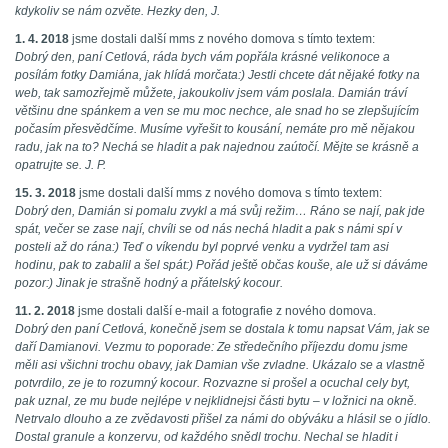
kdykoliv se nám ozvěte. Hezky den, J.
1. 4. 2018
jsme dostali další mms z nového domova s tímto textem:
Dobrý den, paní Cetlová, ráda bych vám popřála krásné velikonoce a
posílám fotky Damiána, jak hlídá morčata:) Jestli chcete dát nějaké fotky na
web, tak samozřejmě můžete, jakoukoliv jsem vám poslala. Damián tráví
většinu dne spánkem a ven se mu moc nechce, ale snad ho se zlepšujícím
počasím přesvědčíme. Musíme vyřešit to kousání, nemáte pro mě nějakou
radu, jak na to? Nechá se hladit a pak najednou zaútočí. Mějte se krásně a
opatrujte se. J. P.
15. 3. 2018
jsme dostali další mms z nového domova s tímto textem:
Dobrý den, Damián si pomalu zvykl a má svůj režim… Ráno se nají, pak jde
spát, večer se zase nají, chvíli se od nás nechá hladit a pak s námi spí v
posteli až do rána:) Teď o víkendu byl poprvé venku a vydržel tam asi
hodinu, pak to zabalil a šel spát:) Pořád ještě občas kouše, ale už si dáváme
pozor:) Jinak je strašně hodný a přátelský kocour.
11. 2. 2018
jsme dostali další e-mail a fotografie z nového domova.
Dobrý den paní Cetlová, konečně jsem se dostala k tomu napsat Vám, jak se
daří Damianovi. Vezmu to poporade: Ze středečního příjezdu domu jsme
měli asi všichni trochu obavy, jak Damian vše zvladne. Ukázalo se a vlastně
potvrdilo, ze je to rozumný kocour. Rozvazne si prošel a ocuchal cely byt,
pak uznal, ze mu bude nejlépe v nejklidnejsi části bytu – v ložnici na okně.
Netrvalo dlouho a ze zvědavosti přišel za námi do obýváku a hlásil se o jídlo.
Dostal granule a konzervu, od každého snědl trochu. Nechal se hladit i