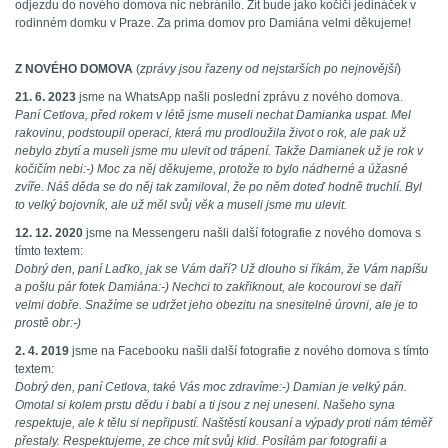
odjezdu do nového domova nic nebránilo. Žít bude jako kočičí jedináček v
rodinném domku v Praze. Za prima domov pro Damiána velmi děkujeme!
Z NOVÉHO DOMOVA
(
zprávy jsou řazeny od nejstarších po nejnovější
)
21. 6. 2023
jsme na WhatsApp našli poslední zprávu z nového domova.
Paní Cetlova, před rokem v létě jsme museli nechat Damianka uspat. Mel
rakovinu, podstoupil operaci, která mu prodloužila život o rok, ale pak už
nebylo zbytí a museli jsme mu ulevit od trápení. Takže Damianek už je rok v
kočičím nebi:-) Moc za něj děkujeme, protože to bylo nádherné a úžasné
zvíře. Náš děda se do něj tak zamiloval, že po něm doteď hodně truchlí. Byl
to velký bojovník, ale už měl svůj věk a museli jsme mu ulevit.
12. 12. 2020
jsme na Messengeru našli další fotografie z nového domova s
tímto textem:
Dobrý den, paní Laďko, jak se Vám daří? Už dlouho si říkám, že Vám napíšu
a pošlu pár fotek Damiána:-) Nechci to zakřiknout, ale kocourovi se daří
velmi dobře. Snažíme se udržet jeho obezitu na snesitelné úrovni, ale je to
prostě obr:-)
2. 4. 2019
jsme na Facebooku našli další fotografie z nového domova s tímto
textem:
Dobrý den, paní Cetlova, také Vás moc zdravíme:-) Damian je velký pán.
Omotal si kolem prstu dědu i babi a ti jsou z nej uneseni. Našeho syna
respektuje, ale k tělu si nepřipustí. Naštěstí kousaní a výpady proti nám téměř
přestaly. Respektujeme, ze chce mít svůj klid. Posílám par fotografii a