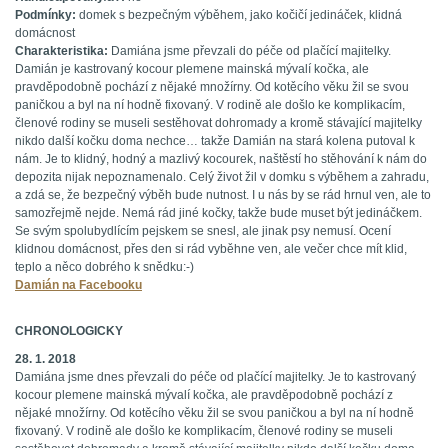
Podmínky:
domek s bezpečným výběhem, jako kočičí jedináček, klidná
domácnost
Charakteristika:
Damiána jsme převzali do péče od plačící majitelky.
Damián je kastrovaný kocour plemene mainská mývalí kočka, ale
pravděpodobně pochází z nějaké množírny. Od kotěcího věku žil se svou
paničkou a byl na ní hodně fixovaný. V rodině ale došlo ke komplikacím,
členové rodiny se museli sestěhovat dohromady a kromě stávající majitelky
nikdo další kočku doma nechce… takže Damián na stará kolena putoval k
nám. Je to klidný, hodný a mazlivý kocourek, naštěstí ho stěhování k nám do
depozita nijak nepoznamenalo. Celý život žil v domku s výběhem a zahradu,
a zdá se, že bezpečný výběh bude nutnost. I u nás by se rád hrnul ven, ale to
samozřejmě nejde. Nemá rád jiné kočky, takže bude muset být jedináčkem.
Se svým spolubydlícím pejskem se snesl, ale jinak psy nemusí. Ocení
klidnou domácnost, přes den si rád vyběhne ven, ale večer chce mít klid,
teplo a něco dobrého k snědku:-)
Damián na Facebooku
CHRONOLOGICKY
28. 1. 2018
Damiána jsme dnes převzali do péče od plačící majitelky. Je to kastrovaný
kocour plemene mainská mývalí kočka, ale pravděpodobně pochází z
nějaké množírny. Od kotěcího věku žil se svou paničkou a byl na ní hodně
fixovaný. V rodině ale došlo ke komplikacím, členové rodiny se museli