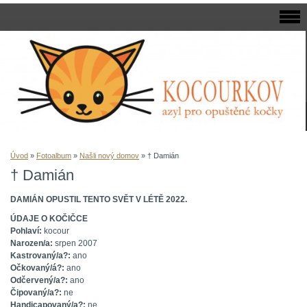
Úvod
»
Fotoalbum
»
Našli nový domov
»
† Damián
† Damián
DAMIÁN OPUSTIL TENTO SVĚT V LÉTĚ 2022.
ÚDAJE O KOČIČCE
Pohlaví:
kocour
Narozen/a:
srpen 2007
Kastrovaný/a?:
ano
Očkovaný/á?:
ano
Odčervený/a?:
ano
Čipovaný/a?:
ne
Handicapovaný/a?:
ne