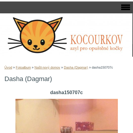
Úvod
»
Fotoalbum
»
Našli nový domov
»
Dasha (Dagmar)
»
dasha150707c
Dasha (Dagmar)
dasha150707c