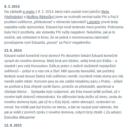
8. 3. 2014
Na základě
e-mailu
z 9. 2. 2014, který nám zaslali noví páníčci
Mela
(Heřmánka)
a
Muffina (Mrkvičky)
jsme se rozhodli nechat naše FIV a FeLV
pozitivní svěřence „přetestovat“ v německé laboratoři
Laboklin
(nové testy
zaplatila naše sponzorka). Eduard byl nově testován mezi prvními. Potvrzena
byla FeLV pozitivita, ale výsledky FIV vyšly negativní. Netušíme, jak je to
možné, ale vzhledem k tomu, že se jedná o renomovanou laboratoř,
považujeme nyní Eduarda „pouze“ za FeLV negativního.
23. 6. 2014
Eduard našel konečně nový domov! Po dlouhém čekání Eduard konečně
vyrazil do nového domova. Malý krok pro lidstvo, velký krok pro Edíka – a
vlastně i pro celý Kocourkov. Edík je jeden z našich služebně nejstarších
svěřenců – pobyl si u nás rok a čtvrt. Měl spoustu fanoušků, tak početný
fanklub snad dosud žádný náš svěřenec neměl, nicméně místo doma pro něj
neměl zatím nikdo. Koncem jara se ale zalíbil mladému páru z Prahy – přijeli
se podívat a Eda zřejmě vycítil šanci, protože se předváděl, aportoval a
všelijak blbnul… Sympatie byly vzájemné, ale Eda musel ještě počkat, až v
novém bytě dokončí rekonstrukci. Ke stěhování tedy došlo až dnes, cesta do
nového domova byla, jak už to u Edy bývá, velmi stresující, cestování on
nerad. Na místě pak byl trochu ve stresu, a tak se nacpal pod válendu. Ale
jak je vidět z prvních zpráv z nového domova, ostych brzy ztratil:-) Za adopci
Edouška děkujeme!
12. 8. 2015