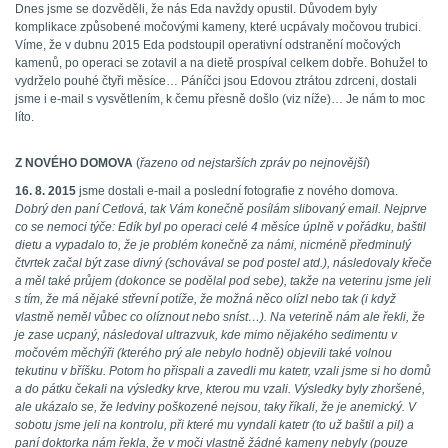
Dnes jsme se dozvěděli, že nás Eda navždy opustil. Důvodem byly
komplikace způsobené močovými kameny, které ucpávaly močovou trubici.
Víme, že v dubnu 2015 Eda podstoupil operativní odstranění močových
kamenů, po operaci se zotavil a na dietě prospíval celkem dobře. Bohužel to
vydrželo pouhé čtyři měsíce… Páníčci jsou Edovou ztrátou zdrceni, dostali
jsme i e-mail s vysvětlením, k čemu přesně došlo (viz níže)… Je nám to moc
líto.
Z NOVÉHO DOMOVA
(
řazeno od nejstarších zpráv po nejnovější
)
16. 8. 2015
jsme dostali e-mail a poslední fotografie z nového domova.
Dobrý den paní Cetlová, tak Vám konečně posílám slibovaný email. Nejprve
co se nemoci týče: Edík byl po operaci celé 4 měsíce úplně v pořádku, baštil
dietu a vypadalo to, že je problém konečně za námi, nicméně předminulý
čtvrtek začal být zase divný (schovával se pod postel atd.), následovaly křeče
a měl také průjem (dokonce se podělal pod sebe), takže na veterinu jsme jeli
s tím, že má nějaké střevní potíže, že možná něco olízl nebo tak (i když
vlastně neměl vůbec co olíznout nebo sníst…). Na veterině nám ale řekli, že
je zase ucpaný, následoval ultrazvuk, kde mimo nějakého sedimentu v
močovém měchýři (kterého prý ale nebylo hodně) objevili také volnou
tekutinu v bříšku. Potom ho přispali a zavedli mu katetr, vzali jsme si ho domů
a do pátku čekali na výsledky krve, kterou mu vzali. Výsledky byly zhoršené,
ale ukázalo se, že ledviny poškozené nejsou, taky říkali, že je anemický. V
sobotu jsme jeli na kontrolu, při které mu vyndali katetr (to už baštil a pil) a
paní doktorka nám řekla, že v moči vlastně žádné kameny nebyly (pouze