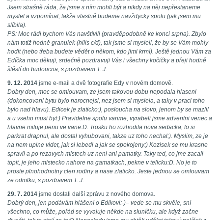
Jsem strašně ráda, že jsme s ním mohli být a nikdy na něj nepřestaneme
myslet a vzpomínat, takže vlastně budeme navždycky spolu (jak jsem mu
slíbila).
PS: Moc rádi bychom Vás navštívili (pravděpodobně ke konci srpna). Zbylo
nám totiž hodně granulek (hills c/d), tak jsme si mysleli, že by se Vám mohly
hodit (nebo třeba budete vědět o někom, kdo jimi krmí). Ještě jednou Vám za
Edíčka moc děkuji, srdečně pozdravuji Vás i všechny kočičky a přeji hodně
štěstí do budoucna, s pozdravem T. J.
9. 12. 2014
jsme e-mail a dvě fotografie Edy v novém domově.
Dobry den, moc se omlouvam, ze jsem takovou dobu nepodala hlaseni
(dokoncovani bytu bylo narocnejsi, nez jsem si myslela, a taky v praci toho
bylo nad hlavu). Edicek je zlaticko:), posloucha na slovo, jenom by se mazlil
a u vseho musi byt:) Pravidelne spolu varime, vyrabeli jsme adventni venec a
hlavne miluje penu ve vane:D. Trosku ho rozhodila nova sedacka, to si
parkrat drapnul, ale dostal vyhubovani, takze uz toho nechal:). Myslim, ze je
na nem uplne videt, jak si lebedi a jak se spokojeny:) Kozisek se mu krasne
spravil a po rezavych mistech uz neni ani pamatky. Taky ted, co jme zacali
topit, je jeho mistecko nahore na gamatkach, pekne v telicku:D. No je to
proste plnohodnotny clen rodiny a nase zlaticko. Jeste jednou se omlouvam
ze odmlku, s pozdravem T. J.
29. 7. 2014
jsme dostali další zprávu z nového domova.
Dobrý den, jen podávám hlášení o Edíkovi:-)– vede se mu skvěle, sní
všechno, co může, pořád se vyvaluje někde na sluníčku, ale když začne