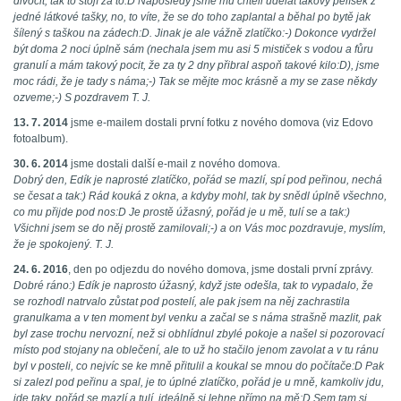
divočit, tak to stojí za to:D Naposledy jsme mu chtěli udělat takový pelíšek z
jedné látkové tašky, no, to víte, že se do toho zaplantal a běhal po bytě jak
šílený s taškou na zádech:D. Jinak je ale vážně zlatíčko:-) Dokonce vydržel
být doma 2 noci úplně sám (nechala jsem mu asi 5 mističek s vodou a fůru
granulí a mám takový pocit, že za ty 2 dny přibral aspoň takové kilo:D), jsme
moc rádi, že je tady s náma;-) Tak se mějte moc krásně a my se zase někdy
ozveme;-) S pozdravem T. J.
13. 7. 2014
jsme e-mailem dostali první fotku z nového domova (viz Edovo
fotoalbum).
30. 6. 2014
jsme dostali další e-mail z nového domova.
Dobrý den, Edík je naprosté zlatíčko, pořád se mazlí, spí pod peřinou, nechá
se česat a tak:) Rád kouká z okna, a kdyby mohl, tak by snědl úplně všechno,
co mu přijde pod nos:D Je prostě úžasný, pořád je u mě, tulí se a tak:)
Všichni jsem se do něj prostě zamilovali;-) a on Vás moc pozdravuje, myslím,
že je spokojený. T. J.
24. 6. 2016
, den po odjezdu do nového domova, jsme dostali první zprávy.
Dobré ráno:) Edík je naprosto úžasný, když jste odešla, tak to vypadalo, že
se rozhodl natrvalo zůstat pod postelí, ale pak jsem na něj zachrastila
granulkama a v ten moment byl venku a začal se s náma strašně mazlit, pak
byl zase trochu nervozní, než si obhlídnul zbylé pokoje a našel si pozorovací
místo pod stojany na oblečení, ale to už ho stačilo jenom zavolat a v tu ránu
byl v posteli, co nejvíc se ke mně přitulil a koukal se mnou do počítače:D Pak
si zalezl pod peřinu a spal, je to úplné zlatíčko, pořád je u mně, kamkoliv jdu,
jde taky, pořád se mazlí a tulí, ideálně si lehne přímo na mě:D Sem tam si