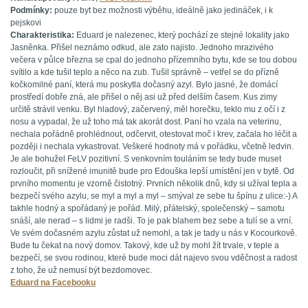
Podmínky:
pouze byt bez možnosti výběhu, ideálně jako jedináček, i k
pejskovi
Charakteristika:
Eduard je nalezenec, který pochází ze stejné lokality jako
Jasněnka. Přišel neznámo odkud, ale zato najisto. Jednoho mrazivého
večera v půlce března se cpal do jednoho přízemního bytu, kde se tou dobou
svítilo a kde tušil teplo a něco na zub. Tušil správně – vetřel se do přízně
kočkomilné paní, která mu poskytla dočasný azyl. Bylo jasné, že domácí
prostředí dobře zná, ale přišel o něj asi už před delším časem. Kus zimy
určitě strávil venku. Byl hladový, začervený, měl horečku, teklo mu z očí i z
nosu a vypadal, že už toho má tak akorát dost. Paní ho vzala na veterinu,
nechala pořádně prohlédnout, odčervit, otestovat moč i krev, začala ho léčit a
později i nechala vykastrovat. Veškeré hodnoty má v pořádku, včetně ledvin.
Je ale bohužel FeLV pozitivní. S venkovním touláním se tedy bude muset
rozloučit, při snížené imunitě bude pro Edouška lepší umístění jen v bytě. Od
prvního momentu je vzorně čistotný. Prvních několik dnů, kdy si užíval tepla a
bezpečí svého azylu, se myl a myl a myl – smýval ze sebe tu špínu z ulice:-) A
takhle hodný a spořádaný je pořád. Milý, přátelský, společenský – samotu
snáší, ale nerad – s lidmi je radši. To je pak blahem bez sebe a tulí se a vrní.
Ve svém dočasném azylu zůstat už nemohl, a tak je tady u nás v Kocourkově.
Bude tu čekat na nový domov. Takový, kde už by mohl žít trvale, v teple a
bezpečí, se svou rodinou, které bude moci dát najevo svou vděčnost a radost
z toho, že už nemusí být bezdomovec.
Eduard na Facebooku