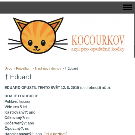
Úvod
»
Fotoalbum
»
Našli nový domov
»
† Eduard
† Eduard
EDUARD OPUSTIL TENTO SVĚT 12. 8. 2015
(podrobnosti níže).
ÚDAJE O KOČIČCE
Pohlaví:
kocour
Věk:
cca 5 let
Kastrovaný?:
ano
Očkovaný?:
ne
Odčervený?:
ano
Čipovaný?:
ne
Handicapovaný?:
ano,
FeLV pozitivní