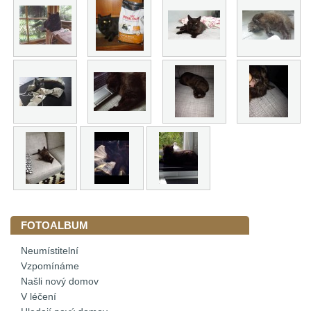
FOTOALBUM
Neumístitelní
Vzpomínáme
Našli nový domov
V léčení