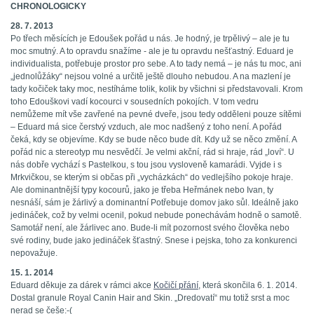
CHRONOLOGICKY
28. 7. 2013
Po třech měsících je Edoušek pořád u nás. Je hodný, je trpělivý – ale je tu
moc smutný. A to opravdu snažíme - ale je tu opravdu nešťastný. Eduard je
individualista, potřebuje prostor pro sebe. A to tady nemá – je nás tu moc, ani
„jednolůžáky“ nejsou volné a určitě ještě dlouho nebudou. A na mazlení je
tady kočiček taky moc, nestíháme tolik, kolik by všichni si představovali. Krom
toho Edouškovi vadí kocourci v sousedních pokojích. V tom vedru
nemůžeme mít vše zavřené na pevné dveře, jsou tedy odděleni pouze sítěmi
– Eduard má sice čerstvý vzduch, ale moc nadšený z toho není. A pořád
čeká, kdy se objevíme. Kdy se bude něco bude dít. Kdy už se něco změní. A
pořád nic a stereotyp mu nesvědčí. Je velmi akční, rád si hraje, rád „loví“. U
nás dobře vychází s Pastelkou, s tou jsou vysloveně kamarádi. Vyjde i s
Mrkvičkou, se kterým si občas při „vycházkách“ do vedlejšího pokoje hraje.
Ale dominantnější typy kocourů, jako je třeba Heřmánek nebo Ivan, ty
nesnáší, sám je žárlivý a dominantní Potřebuje domov jako sůl. Ideálně jako
jedináček, což by velmi ocenil, pokud nebude ponechávám hodně o samotě.
Samotář není, ale žárlivec ano. Bude-li mít pozornost svého člověka nebo
své rodiny, bude jako jedináček šťastný. Snese i pejska, toho za konkurenci
nepovažuje.
15. 1. 2014
Eduard děkuje za dárek v rámci akce
Kočičí přání
, která skončila 6. 1. 2014.
Dostal granule Royal Canin Hair and Skin. „Dredovatí“ mu totiž srst a moc
nerad se češe:-(