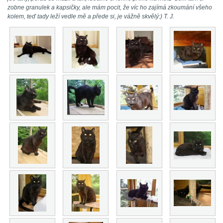
zobne granulek a kapsičky, ale mám pocit, že víc ho zajímá zkoumání všeho
kolem, teď tady leží vedle mě a přede si, je vážně skvělý:) T. J.