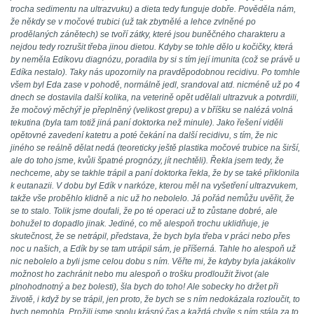
trocha sedimentu na ultrazvuku) a dieta tedy funguje dobře. Pověděla nám,
že někdy se v močové trubici (už tak zbytnělé a lehce zvlněné po
prodělaných zánětech) se tvoří zátky, které jsou buněčného charakteru a
nejdou tedy rozrušit třeba jinou dietou. Kdyby se tohle dělo u kočičky, která
by neměla Edíkovu diagnózu, poradila by si s tím její imunita (což se právě u
Edíka nestalo). Taky nás upozornily na pravděpodobnou recidivu. Po tomhle
všem byl Eda zase v pohodě, normálně jedl, srandoval atd. nicméně už po 4
dnech se dostavila další kolika, na veterině opět udělali ultrazvuk a potvrdili,
že močový měchýř je přeplněný (velikost grepu) a v bříšku se nalézá volná
tekutina (byla tam totiž jiná paní doktorka než minule). Jako řešení viděli
opětovné zavedení katetru a poté čekání na další recidivu, s tím, že nic
jiného se reálně dělat nedá (teoreticky ještě plastika močové trubice na širší,
ale do toho jsme, kvůli špatné prognózy, jít nechtěli). Řekla jsem tedy, že
nechceme, aby se takhle trápil a paní doktorka řekla, že by se také přiklonila
k eutanazii. V dobu byl Edík v narkóze, kterou měl na vyšetření ultrazvukem,
takže vše proběhlo klidně a nic už ho nebolelo. Já pořád nemůžu uvěřit, že
se to stalo. Tolik jsme doufali, že po té operaci už to zůstane dobré, ale
bohužel to dopadlo jinak. Jediné, co mě alespoň trochu uklidňuje, je
skutečnost, že se netrápil, představa, že bych byla třeba v práci nebo přes
noc u našich, a Edík by se tam utrápil sám, je příšerná. Tahle ho alespoň už
nic nebolelo a byli jsme celou dobu s ním. Věřte mi, že kdyby byla jakákoliv
možnost ho zachránit nebo mu alespoň o trošku prodloužit život (ale
plnohodnotný a bez bolesti), šla bych do toho! Ale sobecky ho držet při
životě, i když by se trápil, jen proto, že bych se s ním nedokázala rozloučit, to
bych nemohla. Prožili jsme spolu krásný čas a každá chvíle s ním stála za to.