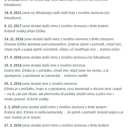
fotoalbum).
19. 8. 2021
jsme na WhatsApp našli další fota z nového domova (viz
fotoalbum).
9. 12. 2017
jsme dostali další mms z nového domova s tímto textem:
Krásné svátky přeje Eliška.
14. 11. 2016
jsme dostali další mms z nového domova s tímto vzkazem:
Dneska Eliška spinkala pod umyvadlem, jinak je úplně v pohodě, chodí ven,
chytá myši a papá úplně normálně, vůbec už neofrňuje nos… krásný večer.
27. 5. 2016
jsme dostali další mms z nového domova (viz fotoalbum).
15. 5. 2016
jsme dostali další sms z nového domova.
Dobrý den, Eliška je v pořádku, chodí ven, když jsme my venku, a je
spokojená, s pejskama se kamarádí… krásnou neděli.
25. 3. 2016
jsme dostali sms z nového domova:
Elinka je v pořádku, hraje si s pejskama, jsou kamarádi a docela dost i papá
– na to, jak jste říkala, tak plechovku té paštiky zbaští celou a přes noc i
misku granulí. Krásné svátky.
2. 3. 2016
jsme dostali další mms z nového domova s tímto textem:
Krásný den, Elinka si našla kamarády… Je úplně v pohodě, krásně papá a je
moc hodná, je to mazel.
27. 2. 2016
jsme dostali první mms z nového domova s tímto textem: