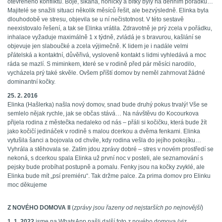
otevřeného konfliktu. Boje, šikana, honičky a bitky byly na denním pořádku…
Majitelé se snažili situaci několik měsíců řešit, ale bezvýsledně. Elinka byla
dlouhodobě ve stresu, objevila se u ní nečistotnost. V této sestavě
neexistovalo řešení, a tak se Elinka vrátila. Zdravotně je prý zcela v pořádku,
inhalace vyžaduje maximálně 1 x týdně, zvládá je s bravurou, kašlání se
objevuje jen slaboučké a zcela výjimečně. K lidem je i nadále velmi
přátelská a kontaktní, důvěřivá, vysloveně kontakt s lidmi vyhledává a moc
ráda se mazlí. S miminkem, které se v rodině před pár měsíci narodilo,
vycházela prý také skvěle. Ovšem příští domov by neměl zahrnovat žádné
dominantní kočky.
25. 2. 2016
Elinka (Hašlerka) našla nový domov, snad bude druhý pokus trvalý! Vše se
semlelo nějak rychle, jak se občas stává… Na návštěvu do Kocourkova
přijela rodina z městečka nedaleko od nás – přáli si kočičku, která bude žít
jako kočičí jedináček v rodině s malou dcerkou a dvěma fenkami. Elinka
vytušila šanci a bojovala od chvíle, kdy rodina vešla do jejího pokojíku…
Vyhrála a stěhovala se. Zatím jdou zprávy dobré – stres v novém prostředí se
nekoná, s dcerkou spala Elinka už první noc v posteli, ale seznamování s
pejsky bude probíhat postupně a pomalu. Fenky jsou na kočky zvyklé, ale
Elinka bude mít „psí premiéru“. Tak držme palce. Za prima domov pro Elinku
moc děkujeme
Z NOVÉHO DOMOVA II
(
zprávy jsou řazeny od nejstarších po nejnovější
)
1. 1. 2022
jsme na WhatsApp našli další foto z nového domova (viz