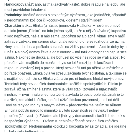
Handicapovaná?:
ano, astma (záchvaty kašle), dobře reaguje na léčbu, ale
musí pravidelně inhalovat
Podmínky:
ideálně domek s bezpečným výběhem, jako jedináček, případně
k nedominantní kočičce či kocourkovi, k dětem i starším lidem
Charakteristika:
Elinka (u nás se jmenovala Hašlerka, v novém domově
dostala jméno „Elinka“,
na
toto jméno slyší, takže u něj zůstáváme) kupodivu
nikdo nepřivezl, našla si nás sama. Zpočátku byla plachá, vídali jsme v naší
zahradě vždycky jen černou skvrnu, ale jednoho dne se rozhodla, že už má
zimy a hladu dost a počkala si na nás na židli v pracovně… A od té doby byla
u nás. Na nový domov čekala dost dlouho – má totiž drobný handicap, a sice
astma. Nakonec se dočkala, ale bohužel po více než roce se vrátila zpět. Po
přestěhování majitelů do menšího bytu se totiž mezi jejich kočičkami
rozpoutal otevřený boj o pozice, který neskončil ani po několika měsících a
po řadě opatření. Elinka byla ve stresu, začínala být nečistotná, a tak jsme se
s majiteli dohodli, že se Elinka vrátí a že pro ni budeme hledat nový domov.
Tentokrát tedy bez dalších dominantních kočičích spolubydlících. Elinka je
zdravá, až na zmíněné astma, které je však stabilizované a nijak zvlášť
ji netrápí – nyní inhaluje jednou týdně a zvládá to bez problémů. Jinak je to
mazlivá, kontaktní kočička, která si užívá lidskou pozornost, a to i od dětí.
Hodí se tedy do rodiny s malými dětmi – předchozím majitelům se během
Elinčina pobytu narodilo miminko a v této souvislosti se nevyskytl jediný
problém (žárlivost…). Zvládne ale i jiné typy domácnosti, starší lidi, domek s
bezpečným výběhem… Ovšem v ideálním případě bez dalších kočičích
spolubydlících. Nedominantní kočičku či kocourka by asi zvládla, ale ideálně
by byla ráda jedináčkem.