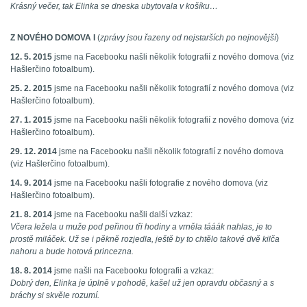
Krásný večer, tak Elinka se dneska ubytovala v košíku…
Z NOVÉHO DOMOVA I
(
zprávy jsou řazeny od nejstarších po nejnovější
)
12. 5. 2015
jsme na Facebooku našli několik fotografií z nového domova (viz
Hašlerčino fotoalbum).
25. 2. 2015
jsme na Facebooku našli několik fotografií z nového domova (viz
Hašlerčino fotoalbum).
27. 1. 2015
jsme na Facebooku našli několik fotografií z nového domova (viz
Hašlerčino fotoalbum).
29. 12. 2014
jsme na Facebooku našli několik fotografií z nového domova
(viz Hašlerčino fotoalbum).
14. 9. 2014
jsme na Facebooku našli fotografie z nového domova (viz
Hašlerčino fotoalbum).
21. 8. 2014
jsme na Facebooku našli další vzkaz:
Včera ležela u muže pod peřinou tři hodiny a vrněla tááák nahlas, je to
prostě miláček. Už se i pěkně rozjedla, ještě by to chtělo takové dvě kilča
nahoru a bude hotová princezna.
18. 8. 2014
jsme našli na Facebooku fotografii a vzkaz:
Dobrý den, Elinka je úplně v pohodě, kašel už jen opravdu občasný a s
bráchy si skvěle rozumí.