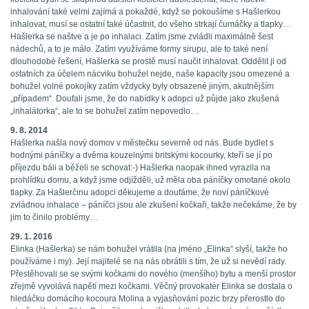
inhalování také velmi zajímá a pokaždé, když se pokoušíme s Hašlerkou
inhalovat, musí se ostatní také účastnit, do všeho strkají čumáčky a tlapky…
Hašlerka se naštve a je po inhalaci. Zatím jsme zvládli maximálně šest
nádechů, a to je málo. Zatím využíváme formy sirupu, ale to také není
dlouhodobé řešení, Hašlerka se prostě musí naučit inhalovat. Oddělit ji od
ostatních za účelem nácviku bohužel nejde, naše kapacity jsou omezené a
bohužel volné pokojíky zatím vždycky byly obsazené jiným, akutnějším
„případem“. Doufali jsme, že do nabídky k adopci už půjde jako zkušená
„inhalátorka“, ale to se bohužel zatím nepovedlo…
9. 8. 2014
Hašlerka našla nový domov v městečku severně od nás. Bude bydlet s
hodnými páníčky a dvěma kouzelnými britskými kocourky, kteří se jí po
příjezdu báli a běželi se schovat:-) Hašlerka naopak ihned vyrazila na
prohlídku domu, a když jsme odjížděli, už měla oba páníčky omotané okolo
tlapky. Za Hašlerčinu adopci děkujeme a doufáme, že noví páníčkové
zvládnou inhalace – páníčci jsou ale zkušení kočkaři, takže nečekáme, že by
jim to činilo problémy…
29. 1. 2016
Elinka (Hašlerka) se nám bohužel vrátila (na jméno „Elinka“ slyší, takže ho
používáme i my). Její majitelé se na nás obrátili s tím, že už si nevědí rady.
Přestěhovali se se svými kočkami do nového (menšího) bytu a menší prostor
zřejmě vyvolává napětí mezi kočkami. Věčný provokatér Elinka se dostala o
hledáčku domácího kocoura Molina a vyjasňování pozic brzy přerostlo do