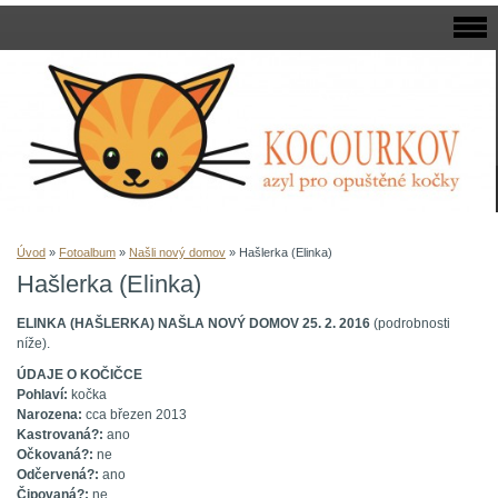
Úvod
»
Fotoalbum
»
Našli nový domov
»
Hašlerka (Elinka)
Hašlerka (Elinka)
ELINKA (HAŠLERKA) NAŠLA NOVÝ DOMOV 25. 2. 2016
(podrobnosti
níže).
ÚDAJE O KOČIČCE
​Pohlaví:
kočka
Narozena:
cca březen 2013
Kastrovaná?:
ano
Očkovaná?:
ne
Odčervená?:
ano
Čipovaná?:
ne