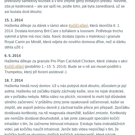
překrásný sametový kožíšek a v krvi zřejmě geny britských předků. Nevíme,
zda je kastrovaná – ale asi spíš ne, podle toho, jak byla zanedbaná, už se
asi toulala dost dlouho.
15. 1. 2014
Hašlerka děkuje za dárek v rámci akce
Kočičí přání
, která skončila 6. 1.
2014. Dostala konzervy Brit Care s tuňákem a lososem. Potřebuje trochu
vykrmit a tyhle má moc ráda. Navíc dostala (spolu s Halinkou) i granule
Royal Canin po Mindě, která odjela do nového domova dříve, než si dárku
stihla užít:-)
6. 5. 2014
Hašlerka děkuje za granule Pro Plan Cat Adult Chicken, které získala v akci
Kočičí přání
(proběhlo 1.–15. 5. 2014). Bude se o ně asi muset podělit s
Trumpetou, který při focení asistoval:-)
18. 7. 2014
Hašlerka hledá nový domov. Už u nás pobývá dost dlouho, důvodem je její
astma. Hašlerku od začátku trápily záchvaty kašle, sice ne nijak drastické,
ale v pořádku nebyla. Měla nález na plicích, nicméně to mohl být důsledek
silného začervení. V průběhu zimy jsme opakovaně odčervovali, kašel se
zlepšil, ale aspoň jednou denně ji záchvat kašle přece jen přepadl. Zpočátku
dostávala kortikoidy, na ně reagovala okamžitě, kašlání zmizelo. Kortikoidy
ale nemůže dostávat dlouhodobě, a tak jsme zakoupili speciální kočičí
inhalátor s tím, že začneme trénovat inhalace. Existuje řada instruktážních
videí, jak kočičku naučit inhalovat. Jenže tato videa nepočítají s tím, že
kočička bydlí se skupinou dalších kočičích adolescentů, které nácvik