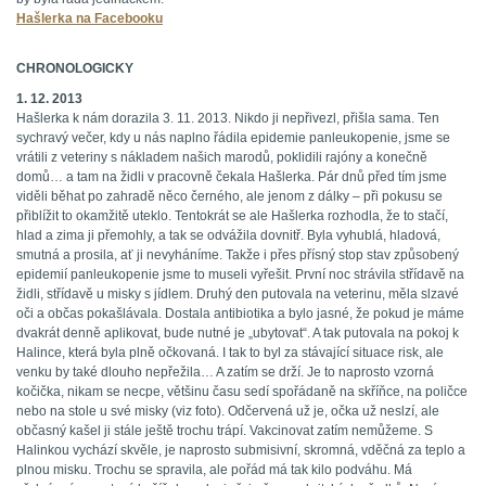
Hašlerka na Facebooku
CHRONOLOGICKY
1. 12. 2013
Hašlerka k nám dorazila 3. 11. 2013. Nikdo ji nepřivezl, přišla sama. Ten
sychravý večer, kdy u nás naplno řádila epidemie panleukopenie, jsme se
vrátili z veteriny s nákladem našich marodů, poklidili rajóny a konečně
domů… a tam na židli v pracovně čekala Hašlerka. Pár dnů před tím jsme
viděli běhat po zahradě něco černého, ale jenom z dálky – při pokusu se
přiblížit to okamžitě uteklo. Tentokrát se ale Hašlerka rozhodla, že to stačí,
hlad a zima ji přemohly, a tak se odvážila dovnitř. Byla vyhublá, hladová,
smutná a prosila, ať ji nevyháníme. Takže i přes přísný stop stav způsobený
epidemií panleukopenie jsme to museli vyřešit. První noc strávila střídavě na
židli, střídavě u misky s jídlem. Druhý den putovala na veterinu, měla slzavé
oči a občas pokašlávala. Dostala antibiotika a bylo jasné, že pokud je máme
dvakrát denně aplikovat, bude nutné je „ubytovat“. A tak putovala na pokoj k
Halince, která byla plně očkovaná. I tak to byl za stávající situace risk, ale
venku by také dlouho nepřežila… A zatím se drží. Je to naprosto vzorná
kočička, nikam se necpe, většinu času sedí spořádaně na skříňce, na poličce
nebo na stole u své misky (viz foto). Odčervená už je, očka už neslzí, ale
občasný kašel ji stále ještě trochu trápí. Vakcinovat zatím nemůžeme. S
Halinkou vychází skvěle, je naprosto submisivní, skromná, vděčná za teplo a
plnou misku. Trochu se spravila, ale pořád má tak kilo podváhu. Má