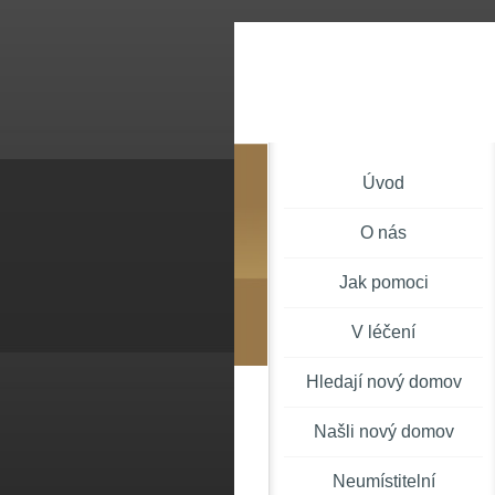
Úvod
O nás
Jak pomoci
V léčení
Hledají nový domov
Našli nový domov
Neumístitelní