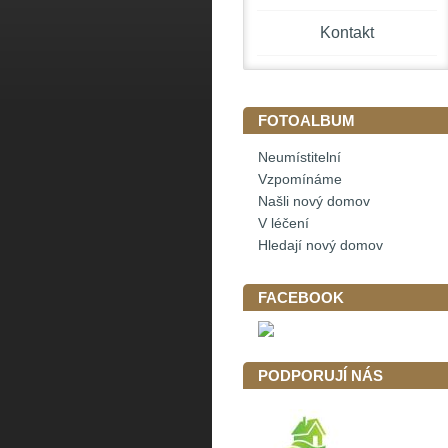
Kontakt
FOTOALBUM
Neumístitelní
Vzpomínáme
Našli nový domov
V léčení
Hledají nový domov
FACEBOOK
PODPORUJÍ NÁS