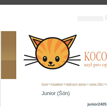
Úvod
»
Fotoalbum
»
Našli nový domov
»
Junior (Šón)
»
Junior (Šón)
junior2405