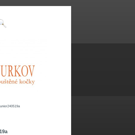
junior240519a
19a