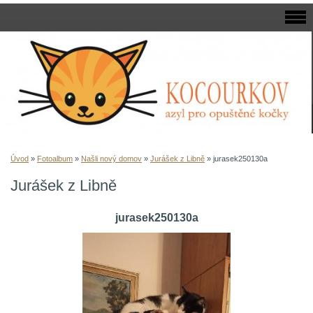
Úvod
»
Fotoalbum
»
Našli nový domov
»
Jurášek z Libně
»
jurasek250130a
Jurášek z Libně
jurasek250130a