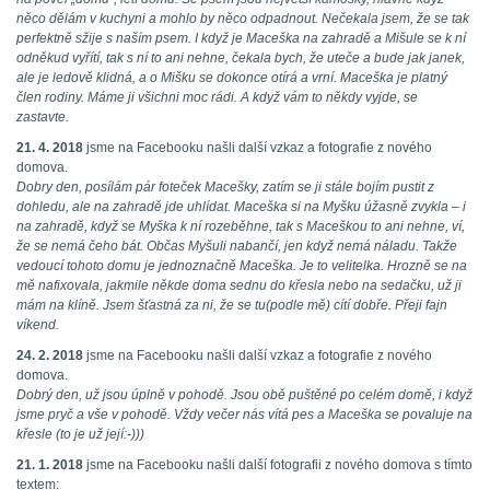
něco dělám v kuchyni a mohlo by něco odpadnout. Nečekala jsem, že se tak
perfektně sžije s naším psem. I když je Maceška na zahradě a Mišule se k ní
odněkud vyřítí, tak s ní to ani nehne, čekala bych, že uteče a bude jak janek,
ale je ledově klidná, a o Mišku se dokonce otírá a vrní. Maceška je platný
člen rodiny. Máme ji všichni moc rádi. A když vám to někdy vyjde, se
zastavte.
21. 4. 2018
jsme na Facebooku našli další vzkaz a fotografie z nového
domova.
Dobry den, posílám pár foteček Macešky, zatím se ji stále bojím pustit z
dohledu, ale na zahradě jde uhlídat. Maceška si na Myšku úžasně zvykla – i
na zahradě, když se Myška k ní rozeběhne, tak s Maceškou to ani nehne, ví,
že se nemá čeho bát. Občas Myšuli nabančí, jen když nemá náladu. Takže
vedoucí tohoto domu je jednoznačně Maceška. Je to velitelka. Hrozně se na
mě nafixovala, jakmile někde doma sednu do křesla nebo na sedačku, už ji
mám na klíně. Jsem šťastná za ni, že se tu(podle mě) cítí dobře. Přeji fajn
víkend.
24. 2. 2018
jsme na Facebooku našli další vzkaz a fotografie z nového
domova.
Dobrý den, už jsou úplně v pohodě. Jsou obě puštěné po celém domě, i když
jsme pryč a vše v pohodě. Vždy večer nás vítá pes a Maceška se povaluje na
křesle (to je už její:-)))
21. 1. 2018
jsme na Facebooku našli další fotografii z nového domova s tímto
textem: