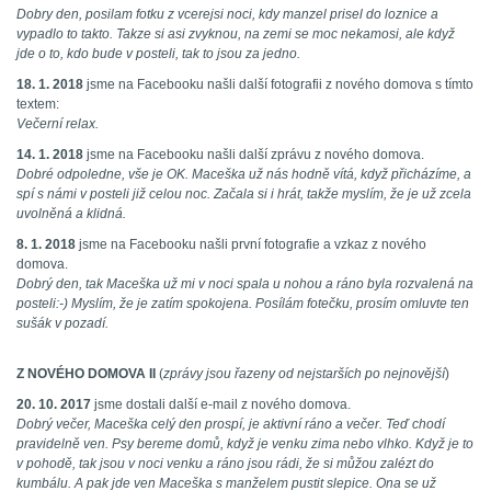
Dobry den, posilam fotku z vcerejsi noci, kdy manzel prisel do loznice a
vypadlo to takto. Takze si asi zvyknou, na zemi se moc nekamosi, ale když
jde o to, kdo bude v posteli, tak to jsou za jedno.
18. 1. 2018
jsme na Facebooku našli další fotografii z nového domova s tímto
textem:
Večerní relax.
14. 1. 2018
jsme na Facebooku našli další zprávu z nového domova.
Dobré odpoledne, vše je OK. Maceška už nás hodně vítá, když přicházíme, a
spí s námi v posteli již celou noc. Začala si i hrát, takže myslím, že je už zcela
uvolněná a klidná.
8. 1. 2018
jsme na Facebooku našli první fotografie a vzkaz z nového
domova.
Dobrý den, tak Maceška už mi v noci spala u nohou a ráno byla rozvalená na
posteli:-) Myslím, že je zatím spokojena. Posílám fotečku, prosím omluvte ten
sušák v pozadí.
Z NOVÉHO DOMOVA II
(
zprávy jsou řazeny od nejstarších po nejnovější
)
20. 10. 2017
jsme dostali další e-mail z nového domova.
Dobrý večer, Maceška celý den prospí, je aktivní ráno a večer. Teď chodí
pravidelně ven. Psy bereme domů, když je venku zima nebo vlhko. Když je to
v pohodě, tak jsou v noci venku a ráno jsou rádi, že si můžou zalézt do
kumbálu. A pak jde ven Maceška s manželem pustit slepice. Ona se už