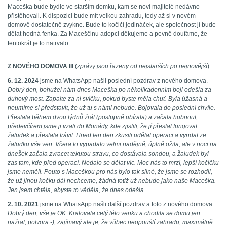
Maceška bude bydle ve starším domku, kam se noví majitelé nedávno
přistěhovali. K dispozici bude mít velkou zahradu, tedy až si v novém
domově dostatečně zvykne. Bude to kočičí jedináček, ale společnost jí bude
dělat hodná fenka. Za Maceščinu adopci děkujeme a pevně doufáme, že
tentokrát je to natrvalo.
Z NOVÉHO DOMOVA III
(
zprávy jsou řazeny od nejstarších po nejnovější
)
6. 12. 2024
jsme na WhatsApp našli poslední pozdrav z nového domova.
Dobrý den, bohužel nám dnes Maceška po několikadenním boji odešla za
duhový most. Zapalte za ni svíčku, pokud byste měla chuť. Byla úžasná a
neumíme si představit, že už tu s námi nebude. Bojovala do poslední chvíle.
Přestala během dvou týdnů žrát (postupně ubírala) a začala hubnout,
předevčírem jsme ji vzali do Monády, kde zjistili, že jí přestal fungovat
žaludek a přestala trávit. Hned ten den zkusili udělat operaci a vyndat ze
žaludku vše ven. Včera to vypadalo velmi nadějně, úplně ožila, ale v noci na
dnešek začala zvracet tekutou stravu, co dostávala sondou, a žaludek byl
zas tam, kde před operací. Nedalo se dělat víc. Moc nás to mrzí, lepší kočičku
jsme neměli. Pouto s Maceškou pro nás bylo tak silné, že jsme se rozhodli,
že už jinou kočku dál nechceme, žádná totiž už nebude jako naše Maceška.
Jen jsem chtěla, abyste to věděla, že dnes odešla.
2. 10. 2021
jsme na WhatsApp našli další pozdrav a foto z nového domova.
Dobrý den, vše je OK. Kralovala celý léto venku a chodila se domu jen
nažrat, potvora:-), zajímavý ale je, že vůbec neopouští zahradu, maximálně