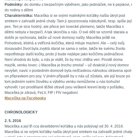
Podmínky:
do domku s bezpečným výběhem, jako jedináček, ne k pejskovi, i
do rodiny s dětmi
Charakteristika:
Maceška si se svými malinkými koťátky našla úkryt pod
smrkem v zahradě jedné chaty. Tam ji zpozorovala nálezkyně, resp. spíše její
pes. Ten je sice hodný, ale přece jen lovecké plemeno, takže Maceška s
dětmi nebyla v bezpečí. A tak skončila u nás. O své děti se vzorně starala a
dobře je vychovala, takže už nové domovy našly. Maceška ještě ne.
Pohodová, klidná a vstřícná kočička, která miluje mazlení. Ale – celý svůj
dosavadní život byla zvyklá starat se sama o sebe, takže ke svému životu
nepotřebuje další kočky, proto jí bude nejlépe jako kočičímu jedináčkovi.
Není vhodná do bytu, u nás je vidět, že by moc chtěla ven. Prostě doma
mazlík, venku lovec:-) Maceška je trochu smolař – už dvakrát jí nový domov
nevyšel, navíc v posledním domově byla nešťastnou náhodou otrávena spot-
on přípravkem pro psy. V jiném případě by u nás už zůstala, ale její touze po
tom jediném svém člověku a výběhu venku nemůžeme u nás bohužel
vyhovět. I po prodělané těžké otravě jsou veškeré krevní testy v pořádku,
Maceška je zdravá, FeLV, FIP i FIV negativní.
Maceška na Facebooku
CHRONOLOGICKY
2. 5. 2016
Maceška a její tři cca desetidenní koťátka u nás pobývají od 30. 4. 2016.
Maceška si se svými koťátky našla úkryt pod smrkem na zahradě jedné chaty