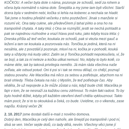
KOČKOU. A večer byla dole s náma, pozoruje ze schodů, sedí za rohem a
včera byla normálně s náma dole. Šmejdila a my jsme tam byli všichni. Starší
dcera byla v sedmém nebi, kočka si lehla na koberec a nechala se hladit.
Tak jsme o hodinu přetáhli večerku z toho pozdvižení. Jinak s manžele si
rozumí víc. Ona taky cukne, ale předevčírem jí tahal pírko a ona ho na
trampolíně chytala. A taky trká:-) Ona se rozmýšlí, jestli se nechá pohladit a
pak se najednou rozhodne a vrazí hlavu pod ruku, jako kdyby koza trkla:-)
Dneska přišla až teď večer, koukala ze schodů, pak si vlezla mezi gauč a
ležení a tam se koukala a pozorovala nás. Tonička je jediná, která na ni
nesáhla, ale z povzdálí ji pozoruje, mluví na ni, kočka je v pohodě, kouká
taky a vždycky má kudy utéct. Zatím se ji Tonička pohladit nepokoušela, ví, že
se bojí, a tak za ní neleze a kočka utíkat nemusí. No, kdyby to bylo kotě, co
máme déle, tak by taková privilegia nemělo. Já mám ráda všechna naše
zvířata, ale odsud potud. Oni ti psi si i tak se mnou dělají, co chtějí, poznají
slabou povahu. Ale Maceška má něco za sebou a potřebuje, abychom na ni
brali ohledy. Třeba čekala na nás:-) Myslím, že teď potřebuje čas. Aby
věděla, že už nepojede a že může zůstat u nás, když bude chtít. Maceška je
fajn v tom, že se nesnaží za každou cenu zdrhnout. To mám fakt radost. To by
bylo hodně těžké, kdyby při každém otevření dveří chtěla vyklouznout. Takto
mám pocit, že si to tu okoukává a čeká, co bude. Uvidíme, co o víkendu, zase
napíšu. Krásný večer ZK
2. 10. 2017
jsme dostali další e-mail z nového domova.
Dobrý den, Maceška je celý den nahoře, ale šmejdí po trampolíně i pod ní,
dívá se ven. Večer sejde dolů, co tady dělá, nevím. Všechny věci jsme jí