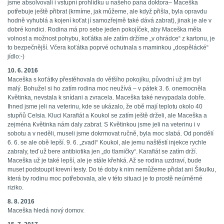
jsme absolvovali i vstupní prohlídku u našeho pana doktora– Maceška
potřebuje ještě přibrat (krmíme, jak můžeme, ale když přišla, byla opravdu
hodně vyhublá a kojení koťat jí samozřejmě také dává zabrat), jinak je ale v
dobré kondici. Rodina má pro sebe jeden pokojíček, aby Maceška měla
volnost a možnost pohybu, koťátka ale zatím držíme „v ohrádce“ z kartonu, je
to bezpečnější. Včera koťátka poprvé ochutnala s maminkou „dospělácké“
jídlo:-)
10. 6. 2016
Maceška s koťátky přestěhovala do většího pokojíku, původní už jim byl
malý. Bohužel si ho zatím rodina moc neužívá – v pátek 3. 6. onemocněla
Květinka, nevstala k snídani a zvracela. Maceška také nevypadala dobře.
Ihned jsme jeli na veterinu, kde se ukázalo, že obě mají teplotu okolo 40
stupňů Celsia. Kluci Karafiát a Koukol se zatím ještě drželi, ale Maceška a
zejména Květinka nám daly zabrat. S Květinkou jsme jeli na veterinu i v
sobotu a v neděli, museli jsme dokrmovat ručně, byla moc slabá. Od pondělí
6. 6. se ale obě lepší. 9. 6. „zvadl“ Koukol, ale jemu naštěstí injekce rychle
zabraly, teď už bere antibiotika jen „do tlamičky“. Karafiát se zatím drží.
Maceška už je také lepší, ale je stále křehká. Až se rodina uzdraví, bude
muset podstoupit krevní testy. Do té doby k nim nemůžeme přidat ani Šikulku,
která by rodinu moc potřebovala, ale v této situaci je to prostě neúměrné
riziko.
8. 8. 2016
Maceška hledá nový domov.