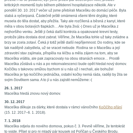
kritických momentů bylo během pětidenní hospitalizace několik. Ale v
pondělí 30. 10. 2017 večer už jsme přebírali Macešku do domácí péče. Byla
slabá a vyčerpaná. Částečně ještě omámená všemi těmi dryjáky, které
musela do těla dostat, aby přežila. Taky ale rozčílená a běsná z kanyl, které
měla v obou bolavých tlapkách… Ale byla živá:-) Dnes už je Maceška z
nejhoršího venku. Ještě ji čeká další kontrola a opakované krevní testy,
protože játra dostala dost zabrat. Věříme, že Maceška tohle už taky zvládne a
brzy se zcela zotaví. Čeká ji totiž ještě další nepříjemnost. Do rodiny, kde se
tak nadějně zabydlela, už se vracet nebude. Rodina se o Macešku a její
zdravotní stav zajímala, přispěla na léčbu a měla zájem na tom, aby se
Maceška vrátila, ale pak zapracovaly na obou stranách emoce… Prostě
Maceška zůstává u nás a po rekonvalescenci bude opět hledat nový domov.
Kočičku s takovou smůlou bychom si u nás už i nechali, ale bohužel
Maceška je typ kočičího jedináčka, ostatní kočky nemá ráda, raději by žila se
svým člověkem sama. A to jí u nás zajistit nemůžeme:-(
26. 1. 2017
Maceška hledá znovu nový domov.
30. 12. 2017
Maceška děkuje za dárky, které dostala v rámci vánočního
Kočičího přání
(15. 12. 2017–6. 1. 2018).
7. 1. 2018
Maceška odjela do nového domova, pokus č. 3. Pevně věříme, že tentokrát
to vyjde. Přijel si pro ni mladý pár kousek od Poříčan u Českého Brodu.