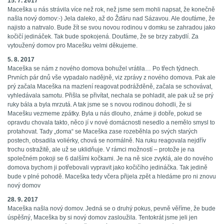
15. 7. 2017
Maceška u nás strávila více než rok, než jsme sem mohli napsat, že konečně
našla nový domov:-) Jela daleko, až do Žďáru nad Sázavou. Ale doufáme, že
najisto a natrvalo. Bude žít se svou novou rodinou v domku se zahradou jako
kočičí jedináček. Tak bude spokojená. Doufáme, že se brzy zabydlí. Za
vytoužený domov pro Macešku velmi děkujeme.
5. 8. 2017
Maceška se nám z nového domova bohužel vrátila… Po třech týdnech.
Prvních pár dnů vše vypadalo nadějně, viz zprávy z nového domova. Pak ale
prý začala Maceška na mazlení reagovat podrážděně, začala se schovávat,
vyhledávala samotu. Přišla se přivítat, nechala se pohladit, ale pak už se prý
ruky bála a byla mrzutá. A tak jsme se s novou rodinou dohodli, že si
Macešku vezmeme zpátky. Byla u nás dlouho, známe ji dobře, pokud se
opravdu chovala takto, něco jí v nové domácnosti nesedlo a nemělo smysl to
protahovat. Tady „doma“ se Maceška zase rozeběhla po svých starých
postech, obsadila voliérky, chová se normálně. Na ruku reagovala nejdřív
trochu ostražitě, ale už se uklidňuje. V rámci možností – protože je na
společném pokoji se 6 dalšími kočkami. Je na ně sice zvyklá, ale do nového
domova bychom ji potřebovali vypravit jako kočičího jedináčka. Tak jedině
bude v plné pohodě. Maceška tedy včera přijela zpět a hledáme pro ni znovu
nový domov
28. 9. 2017
Maceška našla nový domov. Jedná se o druhý pokus, pevně věříme, že bude
úspěšný, Maceška by si nový domov zasloužila. Tentokrát jsme jeli jen