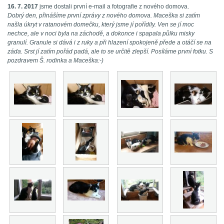
16. 7. 2017
jsme dostali první e-mail a fotografie z nového domova.
Dobrý den, přinášíme první zprávy z nového domova. Maceška si zatím
našla úkryt v ratanovém domečku, který jsme jí pořídily. Ven se jí moc
nechce, ale v noci byla na záchodě, a dokonce i spapala půlku misky
granulí. Granule si dává i z ruky a při hlazení spokojeně přede a otáčí se na
záda. Srst jí zatím pořád padá, ale to se určitě zlepší. Posíláme první fotku. S
pozdravem Š. rodinka a Maceška:-)