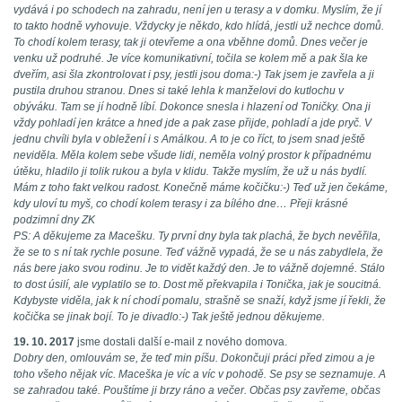
vydává i po schodech na zahradu, není jen u terasy a v domku. Myslím, že jí
to takto hodně vyhovuje. Vždycky je někdo, kdo hlídá, jestli už nechce domů.
To chodí kolem terasy, tak ji otevřeme a ona vběhne domů. Dnes večer je
venku už podruhé. Je více komunikativní, točila se kolem mě a pak šla ke
dveřím, asi šla zkontrolovat i psy, jestli jsou doma:-) Tak jsem je zavřela a ji
pustila druhou stranou. Dnes si také lehla k manželovi do kutlochu v
obýváku. Tam se jí hodně líbí. Dokonce snesla i hlazení od Toničky. Ona ji
vždy pohladí jen krátce a hned jde a pak zase přijde, pohladí a jde pryč. V
jednu chvíli byla v obležení i s Amálkou. A to je co říct, to jsem snad ještě
neviděla. Měla kolem sebe všude lidi, neměla volný prostor k případnému
útěku, hladilo ji tolik rukou a byla v klidu. Takže myslím, že už u nás bydlí.
Mám z toho fakt velkou radost. Konečně máme kočičku:-) Teď už jen čekáme,
kdy uloví tu myš, co chodí kolem terasy i za bílého dne… Přeji krásné
podzimní dny ZK
PS: A děkujeme za Macešku. Ty první dny byla tak plachá, že bych nevěřila,
že se to s ní tak rychle posune. Teď vážně vypadá, že se u nás zabydlela, že
nás bere jako svou rodinu. Je to vidět každý den. Je to vážně dojemné. Stálo
to dost úsilí, ale vyplatilo se to. Dost mě překvapila i Tonička, jak je soucitná.
Kdybyste viděla, jak k ní chodí pomalu, strašně se snaží, když jsme jí řekli, že
kočička se jinak bojí. To je divadlo:-) Tak ještě jednou děkujeme.
19. 10. 2017
jsme dostali další e-mail z nového domova.
Dobry den, omlouvám se, že teď min píšu. Dokončuji práci před zimou a je
toho všeho nějak víc. Maceška je víc a víc v pohodě. Se psy se seznamuje. A
se zahradou také. Pouštíme ji brzy ráno a večer. Občas psy zavřeme, občas