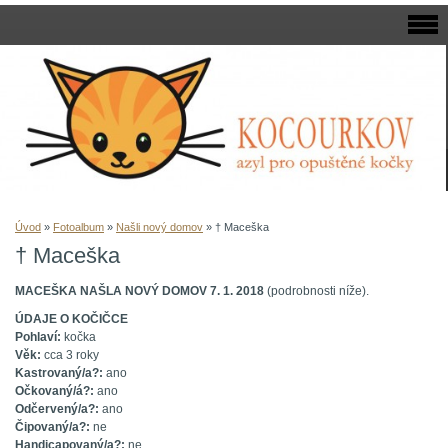
Úvod
»
Fotoalbum
»
Našli nový domov
»
† Maceška
† Maceška
MACEŠKA NAŠLA NOVÝ DOMOV 7. 1. 2018
(podrobnosti níže).
ÚDAJE O KOČIČCE
Pohlaví:
kočka
Věk:
cca 3 roky
Kastrovaný/a?:
ano
Očkovaný/á?:
ano
Odčervený/a?:
ano
Čipovaný/a?:
ne
Handicapovaný/a?:
ne