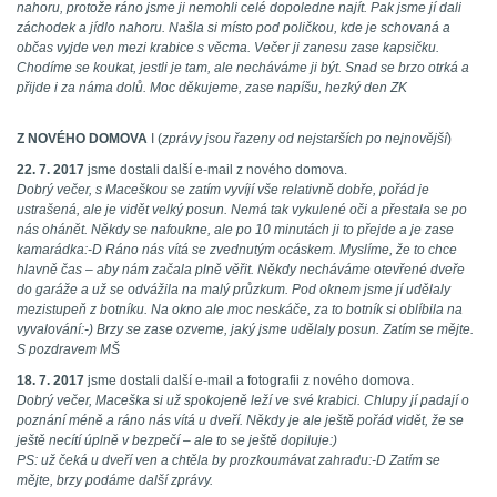
nahoru, protože ráno jsme ji nemohli celé dopoledne najít. Pak jsme jí dali
záchodek a jídlo nahoru. Našla si místo pod poličkou, kde je schovaná a
občas vyjde ven mezi krabice s věcma. Večer ji zanesu zase kapsičku.
Chodíme se koukat, jestli je tam, ale necháváme ji být. Snad se brzo otrká a
přijde i za náma dolů. Moc děkujeme, zase napíšu, hezký den ZK
Z NOVÉHO DOMOVA
I (
zprávy jsou řazeny od nejstarších po nejnovější
)
22. 7. 2017
jsme dostali další e-mail z nového domova.
Dobrý večer, s Maceškou se zatím vyvíjí vše relativně dobře, pořád je
ustrašená, ale je vidět velký posun. Nemá tak vykulené oči a přestala se po
nás ohánět. Někdy se nafoukne, ale po 10 minutách ji to přejde a je zase
kamarádka:-D Ráno nás vítá se zvednutým ocáskem. Myslíme, že to chce
hlavně čas – aby nám začala plně věřit. Někdy necháváme otevřené dveře
do garáže a už se odvážila na malý průzkum. Pod oknem jsme jí udělaly
mezistupeň z botníku. Na okno ale moc neskáče, za to botník si oblíbila na
vyvalování:-) Brzy se zase ozveme, jaký jsme udělaly posun. Zatím se mějte.
S pozdravem MŠ
18. 7. 2017
jsme dostali další e-mail a fotografii z nového domova.
Dobrý večer, Maceška si už spokojeně leží ve své krabici. Chlupy jí padají o
poznání méně a ráno nás vítá u dveří. Někdy je ale ještě pořád vidět, že se
ještě necítí úplně v bezpečí – ale to se ještě dopiluje:)
PS: už čeká u dveří ven a chtěla by prozkoumávat zahradu:-D Zatím se
mějte, brzy podáme další zprávy.