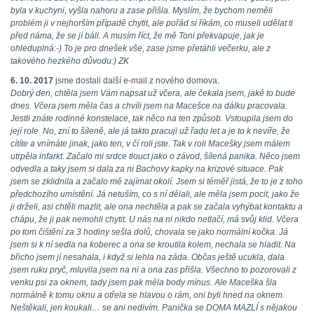
byla v kuchyni, vyšla nahoru a zase přišla. Myslím, že bychom neměli
problém ji v nejhorším případě chytit, ale pořád si říkám, co museli udělat ti
před náma, že se jí báli. A musím říct, že mě Toni překvapuje, jak je
ohleduplná:-) To je pro dnešek vše, zase jsme přetáhli večerku, ale z
takového hezkého důvodu:) ZK
6. 10. 2017
jsme dostali další e-mail z nového domova.
Dobrý den, chtěla jsem Vám napsat už včera, ale čekala jsem, jaké to bude
dnes. Včera jsem měla čas a chvíli jsem na Macešce na dálku pracovala.
Jestli znáte rodinné konstelace, tak něco na ten způsob. Vstoupila jsem do
její role. No, zní to šíleně, ale já takto pracuji už řadu let a je to k nevíře, že
cítíte a vnímáte jinak, jako ten, v čí roli jste. Tak v roli Macešky jsem málem
utrpěla infarkt. Začalo mi srdce tlouct jako o závod, šílená panika. Něco jsem
odvedla a taky jsem si dala za ni Bachovy kapky na krizové situace. Pak
jsem se zklidnila a začalo mě zajímat okolí. Jsem si téměř jistá, že to je z toho
předchozího umístění. Já netuším, co s ní dělali, ale měla jsem pocit, jako že
ji drželi, asi chtěli mazlit, ale ona nechtěla a pak se začala vyhýbat kontaktu a
chápu, že ji pak nemohli chytit. U nás na ni nikdo netlačí, má svůj klid. Včera
po tom čištění za 3 hodiny sešla dolů, chovala se jako normální kočka. Já
jsem si k ní sedla na koberec a ona se kroutila kolem, nechala se hladit. Na
břicho jsem jí nesahala, i když si lehla na záda. Občas ještě ucukla, dala
jsem ruku pryč, mluvila jsem na ni a ona zas přišla. Všechno to pozorovali z
venku psi za oknem, tady jsem pak měla body mínus. Ale Maceška šla
normálně k tomu oknu a otřela se hlavou o rám, oni byli hned na oknem.
Neštěkali, jen koukali… se ani nedivím. Panička se DOMA MAZLÍ s nějakou