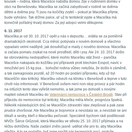
kousek – rodina, která Macešce nabídla domov, žije v rodinném domku v
obci na Benešovsku. Maceška se začíná zabydlovat v rodině se dvěma
dětmi a dvěma psy. Ti jsou na kočičky zvyklí – pokud je Maceška přijme,
bude vyhráno. Tak držme palce, ať už to tentokrát vyjde a Maceška má
konečně pořádný trvalý domov. Za její adopci velmi děkujeme.
6. 11. 2017
Maceška je od 30. 10. 2017 opět u nás v depozitu… vrátila se za poměrně
dramatických okolností. Cca měsíc pobývala v novém domově a všechno
vypadalo velmi nadějně, jak dosvědčují e-maily z nového domova. Maceška
si začala pomalu zvykat na nové prostředí, děti i psy. Ale 24. 10. 2017 došlo
ke obrovskému nedopatření, které mohlo Macešku stát život – panička
Macešce nakapala do kožíšku psí přípravek proti blechám Exspot, navíc v
množství pro 15 kg psa… bohužel rodina vůbec netušila, že došlo k záměně,
a tak zareagovala pozdě, až 20 hodin po podání přípravku, kdy už byl
Maceščin stav kritický. Macešku odvezli na kliniku v Benešově a teprve v tuto
chvíli nás informovali. V Benešově ovšem není non-stop provoz a pár hodin
na infúzích tento stav vyřešit nemohlo, a tak jsme po dohodě s novými
majiteli odvezli Macešku do
Veterinární nemocnice v Českém Brodě
. Stav při
příjezdu do nemocnice byl kritický, Maceška měla křeče, prognóza špatná.
Několik následujících dnů se Maceščin zdravotní stav zlepšoval a pak zase
prudce zhoršoval. Ale Maceška je bojovnice a nevzdala se, a nevzdali se ani
lékaři a sestry, kteří o Macešku pečovali. Speciálně bychom rádi poděkovali
MVDr. Šárce Grůzové, která Macešku ve středu 25. 10. 2017 přijímala a na
léčbu dohlížela. Naše zadání znělo jasně: udělat vše pro to, aby Maceška
přežila. A to se podařilo, byť jsme prožili pár bezesných nocí, protože