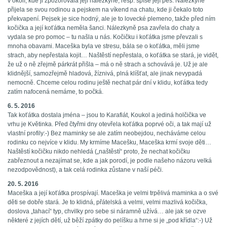
v okolí, kde ji zpozorovala její nálezkyně, resp. spíše její pes. Nálezkyně
přijela se svou rodinou a pejskem na víkend na chatu, kde ji čekalo toto
překvapení. Pejsek je sice hodný, ale je to lovecké plemeno, takže před ním
kočička a její koťátka neměla šanci. Nálezkyně psa zavřela do chaty a
vydala se pro pomoc – tu našla u nás. Kočičku i koťátka jsme převzali s
mnoha obavami. Maceška byla ve stresu, bála se o koťátka, měli jsme
strach, aby nepřestala kojit… Naštěstí nepřestala, o koťátka se stará, je vidět,
že už o ně zřejmě párkrát přišla – má o ně strach a schovává je. Už je ale
klidnější, samozřejmě hladová, žíznivá, plná klíšťat, ale jinak nevypadá
nemocně. Chceme celou rodinu ještě nechat pár dní v klidu, koťátka tedy
zatím nafocená nemáme, to počká.
6. 5. 2016
Tak koťátka dostala jména – jsou to Karafiát, Koukol a jediná holčička ve
vrhu je Květinka. Před čtyřmi dny otevřela koťátka poprvé oči, a tak mají už
vlastní profily:-) Bez maminky se ale zatím neobejdou, necháváme celou
rodinku co nejvíce v klidu. My krmíme Macešku, Maceška krmí svoje děti…
Naštěstí kočičku nikdo nehledá („naštěstí“ proto, že nechat kočičku
zabřeznout a nezajímat se, kde a jak porodí, je podle našeho názoru velká
nezodpovědnost), a tak celá rodinka zůstane v naší péči.
20. 5. 2016
Maceška a její koťátka prospívají. Maceška je velmi trpělivá maminka a o své
děti se dobře stará. Je to klidná, přátelská a velmi, velmi mazlivá kočička,
doslova „tahací“ typ, chvilky pro sebe si náramně užívá… ale jak se ozve
některé z jejích dětí, už běží zpátky do pelíšku a hrne si je „pod křídla“:-) Už