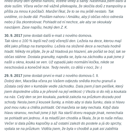
hned druhý den vynesli nahoru, včetně vlnky a šanty. Nastříhala jsem další a
dole suším. Včera večer mě vážně překvapila, že skočila dolů z trampolíny a
přišla za mnou k počítači. Manžel říkal, že to se mu ještě nestalo. Tak
uvidíme, co bude dál. Posílám nahoru i Amálku, aby jí občas něco odnesla
nebo ji šla zkontrolovat. Pohladit od ní nechce, ale aby se okoukaly
navzájem. Zase napíšu, hezký den Z. K.
30. 9. 2017
jsme dostali další e-mail z nového domova.
Tak ráno o 100 % lepší než celý včerejší den. Ležela na dece, kterou mají
děti jako přístup na trampolínu. Ležela na složené dece a nechala hodně
hladit. Někdy mi přijde, že je až hladová po hlazení, ale pořád se bojí, tak se
občas stáhne. Dostala granulky, najedla se, byla na záchodku a pak jsme ji
našli u okna, kouká se ven. Už vypadá jako normální kočka, nikde se
neschovává a konečně leze. Tedy nevím, co dělá v noci, že:-)
29. 9. 2017
jsme dostali první e-mail z nového domova č. II.
Dobrý den, Maceška včera po Vašem odjezdu snědla trochu granulí a
zůstala celý den v kumbále vedle záchodku. Dala jsem jí tam pelíšek, který
jsem dopoledne ušila a je přesně na její velikost:-) Vlezla si do něj a koukala
na nás. Celý den se jen koukala, parkrát zalezla na průzkum dozadu pod
schody. Nesla jsem jí kousek šunky, a místo aby si dala šunku, dala si hlavu
pod mou ruku a chtěla pohladit. Od manžela se taky nechala. Když dala
hlavu stranou, nechali jsme ji být. Na starší dceru reaguje jinak, nenechala
se pohladit ani jednou. A ta mladší jen chodila a říkala, že je to naše mňau.
Večer si dala půlku kapsičky a až ostatní zalezli do postele a já do sprchy,
vydala se na průzkum. Viděla jsem, že byla v chodbě a pak asi zaběhla