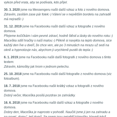
vyleze před vrata, aby se podívala, kdo přijel.
30. 3. 2020
jsme na Messengeru našli další vzkaz a foto z nového domova.
Zdravím, zasílám zase pár fotek:-) Válení se v největším bordelu na zahradě
má nejradši:-)
31. 12. 2019
jsme na Facebooku našli další vzkaz a fotografie z nového
domova.
Přejeme kočičkám i vám pevné zdraví, hodně štěstí a lásky do nového roku:-)
Maceška sdílí hračky s naší malou:-) Pěkně si navykla na teplo domova, sice
každý den řve u dveří, že chce ven, ale po 3 minutách na mrazu už sedí na
okně a hypnotizuje nás, abychom ji urychleně pustili do tepla:-)
6. 1. 2019
jsme na Facebooku našli další fotografii z nového domova s tímto
textem:
Zdravím, kámošky jak hrom v jednom pelechu.
25. 10. 2018
jsme na Facebooku našli další fotografie z nového domova (viz
fotoalbum).
18. 7. 2018
jsme na Facebooku našli krátký vzkaz a fotografii z nového
domova.
Dobrý večer, Maceška posílá pozdrav ze zahrádky.
16. 6. 2018
jsme na Facebooku našli další vzkaz a fotografie z nového
domova.
Dobry den, Maceška je naprosto v pohodě. Naučili jsme ji jen na zahradu a
na povel „domu“, letí domů. Se psem jsou největší kámošky, hlavně když