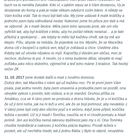
bych na to neměla žaludek. Kdo ví, v jakém stavu se k Vám dostanou, Vy je
dostanete do formy a pak je máte někam odvézt k cizím lidem. A někdy se
Vám kočka vrátí. Tak to musí být fakt síla. My jsme udávali 4 malé králíčky a
jednoho jsem byla odhodlaná nedat. Nakonec jsme ho přece jen dali a má
se výborně. Je v malé školce. Měla jsem toho spoustu proti, ale oni vše
vyřešili tak, aby byl králíček v klidu, aby ho pořád někdo netahal… a je fakt
přítulný a spokojený… ale kdyby to mělo být každou chvíli, tak by mě asi
kleplo. Píšu, abyste se nebála, že pojedete na lov. Myslím, že se Maceška
doma cítí v bezpečí a vylézá ven, když je zvědavá a chce. Uvidíme zítra.
Kdyby tak už ulovila nějakou tu myš. Kapsičky jí dávám jen občas, moc je
nechce, dožerou to psi. A nevím, co s nima budeme dělat, obvykle to mají
zvířátka jako něco dobrého, výjimečně a teď toho máme 3 krabice. Tak hezký
večer ZK
11. 10. 2017
jsme dostali další e-mail z nového domova.
Dobrý den, tak Maceška s námi spí už každou noc. Po té první jsem Vám
psala, pak jednu nevím, byla jsem unavená a probudila jsem se pozdě, ona
obvykle vyleze s prvním, kdo vstává, a to je manžel. Druhou přišla za
Amálkou, cca ve 4 ráno jsem se probrala a dcera hlásila, že je u ní kočička a
že už ji brní noha, jak na ni leží a vrní, ale že se bojí pohnout, aby neutekla:-)
V úterý jsme byli celý den všichni pryč a k večeru, když jsme přijeli, kočička
ležela v posteli. Už si ji hladí i Tonička, naučila se k ní chodit pomalu a hladí
jemně. Jen asi kočička nemá takovou trpělivost jako my s ní. Ona Toninka
chodila hodněkrát a nakonec ji kočička plácla tlapkou. Prostě ležela v
posteli, ale už nechtěla hladit, tak ji jednu flákla:-) Bylo to vtipné, nevytáhla