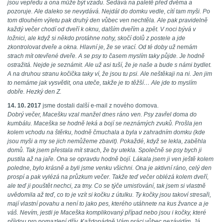
jsou vepředu a ona může být vzadu. Sedává na paletě před dvěma a
pozoruje. Ale daleko se nevydává. Nejdál do domku vedle, cítí tam myši. Po
tom dlouhém výletu pak druhý den vůbec ven nechtěla. Ale pak pravidelně
každý večer chodí od dveří k oknu, dalším dveřím a zpět. V noci bývá v
ložnici, ale když si někdo protáhne nohy, skočí dolů z postele a jde
zkontrolovat dveře a okna. Hlavní je, že se vrací. Od té doby už nemám
strach mít otevřené dveře. A se psy to časem myslím taky půjde. Je hodně
ostražitá. Nejde je seznámit. Ale už asi tuší, že je naše a bude s námi bydlet.
A na druhou stranu kočička taky ví, že jsou tu psi. Ale neštěkaji na ni. Jen jim
to nemáme jak vysvětlit, ona uteče, takže je to těžší… Ale jde to myslím
dobře. Hezký den Z.
14. 10. 2017
jsme dostali další e-mail z nového domova.
Dobrý večer, Macešku vzal manžel dnes ráno ven. Psy zavřel doma do
kumbálu. Maceška se hodně leká a bojí se neznámých zvuků. Prošla jen
kolem vchodu na štěrku, hodně čmuchala a byla v zahradním domku (kde
jsou myši a my se jich nemůžeme zbavit). Pokaždé, když se lekla, zaběhla
domů. Tak jsem přestala mít strach, že by utekla. Společně se psy bych ji
pustila až na jaře. Ona se opravdu hodně bojí. Lákala jsem ji ven ještě kolem
poledne, bylo krásně a byli jsme venku všichni. Ona je aktivní ráno, celý den
prospí a pak vylézá na průzkum večer. Takže teď večer oblézá kolem dveří,
ale teď ji pouštět nechci, za tmy. Co se týče umisťování, tak jsem si vlastně
uvědomila až teď, co to je vzít si kočku z útulku. Ty kočky jsou takoví stresaři,
mají vlastní povahu a není to jako pes, kterého utáhnete na kus žvance a je
váš. Nevím, jestli je Maceška komplikovaný případ nebo jsou i kočky, které
příjdou pro pomazlení dřív. Každopádně Vám práci vůbec nezávidím. Já