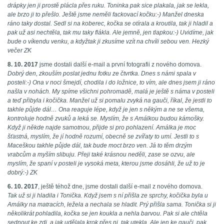
drápky jen ji prostě plácla přes ruku. Toninka pak sice plakala, jak se lekla,
ale brzo ji to přešlo. Ještě jsme neměli fackovací kočku:-) Manžel dneska
ráno taky dostal. Sedl si na koberec, kočka se otírala a kroutila, tak ji hladil a
pak už asi nechtěla, tak mu taky flákla. Ale jemně, jen tlapkou:-) Uvidíme, jak
bude o víkendu venku, a kdyžtak ji zkusíme vzít na chvíli sebou ven. Hezký
večer ZK
8. 10. 2017
jsme dostali další e-mail a první fotografii z nového domova.
Dobrý den, zkouším poslat jednu fotku ze čtvrtka. Dnes s námi spala v
posteli:-) Ona v noci šmejdí, chodila i do ložnice, to vím, ale dnes jsem ji ráno
našla v nohách. My spíme všichni pohromadě, malá je ještě s náma v posteli
a teď přibyla i kočička. Manžel už si pomalu zvyká na gauči, říkal, že jestli to
takhle půjde dál… Ona reaguje lépe, když je jen s někým a ne se všema,
kontroluje hodně zvuků a leká se. Myslím, že s Amálkou budou kámošky.
Když ji někde najde samotnou, přijde si pro pohlazení. Amálka je moc
šťastná, myslím, že jí hodně rozumí, obecně se zvířaty to umí. Jestli to s
Maceškou takhle půjde dál, tak bude moct brzo ven. Já to těm drzým
vrabcům a myším slibuju. Přeji také krásnou neděli, zase se ozvu, ale
myslím, že spaní v posteli je vysoká meta, kterou jsme dosáhli, že už to je
dobrý:-) ZK
6. 10. 2017
, ještě téhož dne, jsme dostali další e-mail z nového domova.
Tak už si ji hladila i Tonička. Když jsem s ní přišla ze sprchy, kočička byla u
Amálky na matracích, ležela a nechala se hladit. Prý přišla sama. Tonička si ji
několikrát pohladila, kočka se jen koukla a nehla barvou. Pak si ale chtěla
sednout ke zdi, a jak udělala krok přes ni, tak utekla. Ale jen ke gauči, pak