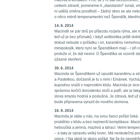
mazlivá a kontaktní. Proč se z ní stal bezdomovec
celkem zdravě, pomineme-li „standardní“ svrab, vnit
ní udělá změna prostředí – žádný stres se ale neko
o něco méně temperamentní než Špendlík, kterého
14. 6. 2014
Macindě se pár dnů po příjezdu rozjela rýma, ale 
teď už je bez příznaků, i když antibiotika ještě dob
dokud nebude v pořádku i on, karanténu nemohou o
minipokojík, který nyní se Špendlíkem mají – i při
protože ví, že dál nesmí. O Špendlíka se vzorně sta
úžasné stvoření.
30. 6. 2014
Macinda se Špendlíkem už opustili karanténu a sd
a Pastelkou, dočasně je tu s nimi i Emánek. Vycház
kupodivu snáší v naprostém klidu. Macinda je sice 
správnou kočičí dorostenku sluší a patří, ale je t
slova smyslu hodná a poslušná. Je zdravá, teď už
bude připravena vyrazit do nového domova.
16. 9. 2014
Macinda je stále u nás, na svou šanci pořád čeká.
proběhlo v klidu a bez nejmenší komplikace. Macin
heboučká a jemná, mazlivá a tahací. Velmi temper
– a taky je opravdu velký lovec. Má neskutečný post
opice:-) Na okně je skoro pořád. Ne že by nevydržel