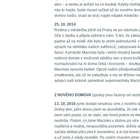
akci – a venku je pořád na co koukat. Kdyby mohl
nás to nejde, bude muset vyčkat až do nového do
domov našlo, snad se brzy najde nějaké místečko
25. 10. 2014
Rodina z městečka jižně od Prahy se po odchodu j
číče z útulku a přijela vybírat k nám. S tím, že zák
padne až na místě. Ale bylo to velmi jednoduché.
vyrazili na obhlídku našich svěřenců, zabojovala M
šanci. A protože Macinda byla i velmi vhodný kand
rodinný domek s možností výběhu ven a krom kočk
rozmazlování na ni doma čeká i kocourek – doufej
Macinda vyrazila bydlet. Oproti našim předpokladů
zmatkovala, ale už se zabydluje a my se těšíme n
adopci naší krásné sametové supermazlivky Maci
Z NOVÉHO DOMOVA
(
zprávy jsou řazeny od nejst
13. 10. 2016
jsme dostali smutnou sms z nového 
Dobrý den, přes dceru jsem se dozvěděla, že jst
jsem vám psala, co se stalo, ale hned potom mi kl
nedošla. Potom, co jsme Macinku v dubnu po více n
nadšená a hodná, neopouštěla pozemek, držela se
začala skákat přes plot k sousedovi, a to byl konec,
a už jsme ji nikdy neviděli. Po celém Vraném jsme v