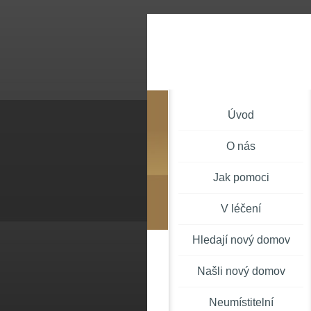
Úvod
O nás
Jak pomoci
V léčení
Hledají nový domov
Našli nový domov
Neumístitelní