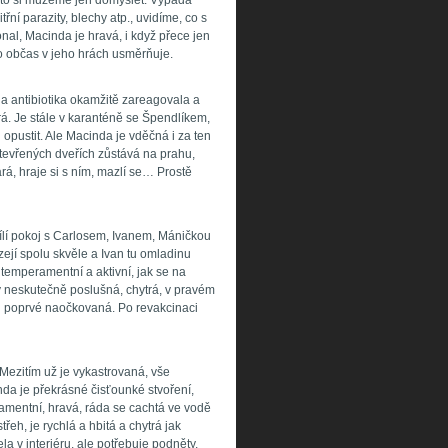
, to si můžeme jen domýšlet. Vypadá
řní parazity, blechy atp., uvidíme, co s
nal, Macinda je hravá, i když přece jen
 občas v jeho hrách usměrňuje.
na antibiotika okamžitě zareagovala a
írá. Je stále v karanténě se Špendlíkem,
pustit. Ale Macinda je vděčná i za ten
 otevřených dveřích zůstává na prahu,
rá, hraje si s ním, mazlí se… Prostě
ílí pokoj s Carlosem, Ivanem, Máničkou
ejí spolu skvěle a Ivan tu omladinu
temperamentní a aktivní, jak se na
aky neskutečně poslušná, chytrá, v pravém
 i poprvé naočkovaná. Po revakcinaci
 Mezitím už je vykastrovaná, vše
da je překrásné čisťounké stvoření,
amentní, hravá, ráda se cachtá ve vodě
řeh, je rychlá a hbitá a chytrá jak
a v interiéru, ale potřebuje podněty,