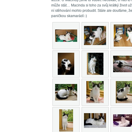
těžce. U Macindy jsme to vůbec nečekali, u nás to 
může stát… Macinda si toho za svůj krátký život uži
ní stěhování mohlo probudit. Stále ale doufáme, ž
paničkou skamarádí:-)