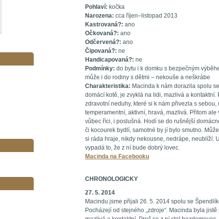
Pohlaví:
kočka
Narozena:
cca říjen–listopad 2013
Kastrovaná?:
ano
Očkovaná?:
ano
Odčervená?:
ano
Čipovaná?:
ne
Handicapovaná?:
ne
Podmínky:
do bytu i k domku s bezpečným výběhem
může i do rodiny s dětmi – nekouše a neškrábe
Charakteristika:
Macinda k nám dorazila spolu se
domácí kotě, je zvyklá na lidi, mazlivá a kontaktní
zdravotní neduhy, které si k nám přivezla s sebou
temperamentní, aktivní, hravá, mazlivá. Přitom ale
vůbec říci, i poslušná. Hodí se do rušnější domácn
či kocourek bydlí, samotné by jí bylo smutno. Může 
si ráda hraje, nikdy nekousne, nedrápe, neublíží. U
vypadá to, že z ní bude dobrý lovec.
Macinda na Facebooku
CHRONOLOGICKY
27. 5. 2014
Macindu jsme přijali 26. 5. 2014 spolu se Špendlík
Pocházejí od stejného „zdroje“. Macinda byla jistě 