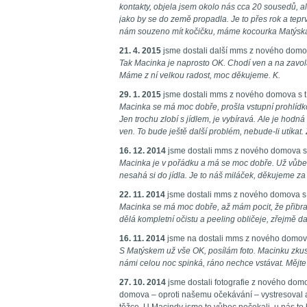
kontakty, objela jsem okolo nás cca 20 sousedů, al
jako by se do země propadla. Je to přes rok a tepr
nám souzeno mít kočičku, máme kocourka Matýska a
21. 4. 2015
jsme dostali další mms z nového domov
Tak Macinka je naprosto OK. Chodí ven a na zavolá
Máme z ní velkou radost, moc děkujeme. K.
29. 1. 2015
jsme dostali mms z nového domova s t
Macinka se má moc dobře, prošla vstupní prohlídko
Jen trochu zlobí s jídlem, je vybíravá. Ale je hodn
ven. To bude ještě další problém, nebude-li utíkat.
16. 12. 2014
jsme dostali mms z nového domova s 
Macinka je v pořádku a má se moc dobře. Už vůbec
nesahá si do jídla. Je to náš miláček, děkujeme za
22. 11. 2014
jsme dostali mms z nového domova s 
Macinka se má moc dobře, až mám pocit, že přibral
dělá kompletní očistu a peeling obličeje, zřejmě dal
16. 11. 2014
jsme na dostali mms z nového domova 
S Matýskem už vše OK, posílám foto. Macinku zkusí
námi celou noc spinká, ráno nechce vstávat. Mějte 
27. 10. 2014
jsme dostali fotografie z nového do
domova – oproti našemu očekávání – vystresoval a