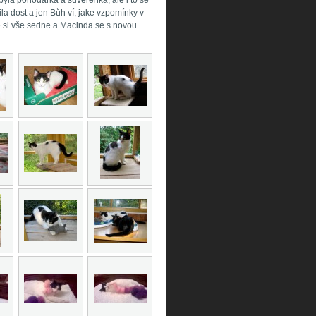
byla pohodářka a suverénka, ale i to se
la dost a jen Bůh ví, jake vzpomínky v
e si vše sedne a Macinda se s novou