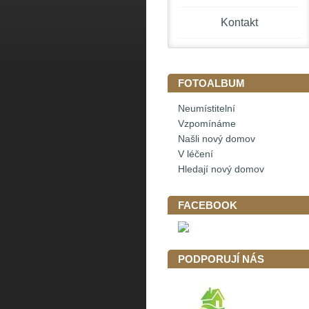
Kontakt
FOTOALBUM
Neumístitelní
Vzpomínáme
Našli nový domov
V léčení
Hledají nový domov
FACEBOOK
PODPORUJÍ NÁS