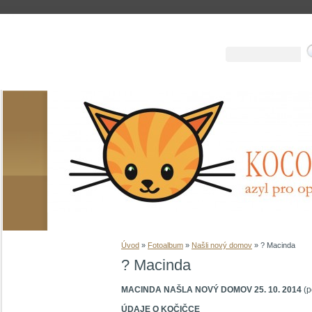
Úvod
»
Fotoalbum
»
Našli nový domov
»
? Macinda
? Macinda
MACINDA NAŠLA NOVÝ DOMOV 25. 10. 2014
(p
ÚDAJE O KOČIČCE