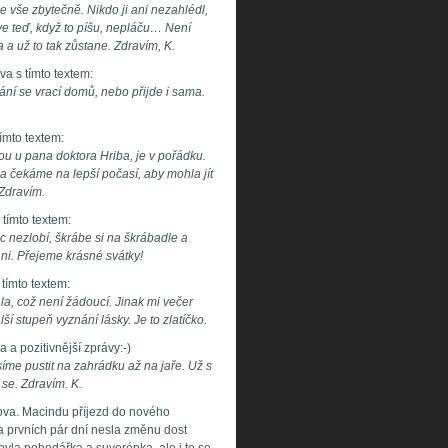
e vše zbytečně. Nikdo ji ani nezahlédl,
ve teď, když to píšu, nepláču… Není
 už to tak zůstane. Zdravím, K.
a s tímto textem:
ní se vrací domů, nebo přijde i sama.
ímto textem:
u u pana doktora Hriba, je v pořádku.
á a čekáme na lepší počasí, aby mohla jít
 Zdravím.
tímto textem:
 nezlobí, škrábe si na škrábadle a
 ni. Přejeme krásné svátky!
tímto textem:
a, což není žádoucí. Jinak mi večer
ší stupeň vyznání lásky. Je to zlatíčko.
a pozitivnější zprávy:-)
me pustit na zahrádku až na jaře. Už s
se. Zdravím. K.
mova. Macindu příjezd do nového
 prvních pár dní nesla změnu dost