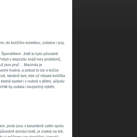
, do kočičího kolektivu, zvládne i psy,
 Špendlíkem. Jistě to bylo původně
. Pobyt v depozitu snáší bez problémů,
, už jsou pryč… Macinda je
 velmi hodná, a pokud to lze o kočce
osti, ideálně tam, kde už nějaká kočička
klidně bydlet i v rodině s dětmi, ačkoliv
rčitě by uvítala i bezpečný výběh,
em, proto jsou v karanténě zatím spolu.
původně domácí kotě, je zvyklá na lidi,