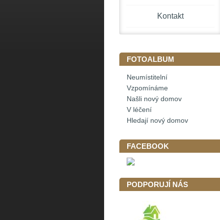
Kontakt
FOTOALBUM
Neumístitelní
Vzpomínáme
Našli nový domov
V léčení
Hledají nový domov
FACEBOOK
PODPORUJÍ NÁS