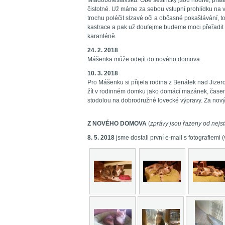
Mladoboleslavsku. Obě sestřičky jsou hodné, přáte
čistotné. Už máme za sebou vstupní prohlídku na 
trochu poléčit slzavé oči a občasné pokašlávání, t
kastrace a pak už doufejme budeme moci přeřadit k
karanténě.
24. 2. 2018
Mášenka může odejít do nového domova.
10. 3. 2018
Pro Mášenku si přijela rodina z Benátek nad Jizero
žít v rodinném domku jako domácí mazánek, časem 
stodolou na dobrodružné lovecké výpravy. Za no
Z NOVÉHO DOMOVA
(
zprávy jsou řazeny od nejst
8. 5. 2018
jsme dostali první e-mail s fotografiemi (