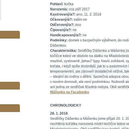
Pohlaví:
kočka
Narozen/a:
cca září 2017
Kastrovaný/a?:
ano, 11. 2. 2018
Očkovaný/á?:
zatím ne
Odčervený/a?:
ano
Čipovaný/a?:
ne
Handicapovaný/a?:
ne
Podmínky:
domek s bezpečným výběhem, do rodiny
Dášenkou
Charakteristika:
Sestřičky Dášenka a Mášenka js
kočičce kdesi ve stodole na statku na Mladobolesl
mazlivé, vysloveně „tahací“ typy. Navíc zvědavé, v
koťata, i když spíše drobnější, jak to u podzimních
temperamentní, ale zároveň dostatečně něžné, ta
– ideální do rodiny s dětmi. Společná adopce obou 
v novém domově, ale není podmínkou. Nutností ale
ani jedna ze sestřiček šťastná nebyla. Obě sestřič
Mášenka na Facebooku
CHRONOLOGICKY
28. 1. 2018
Sestřičky Dášenku a Mášenku jsme přijali 20. 1. 2
nechtěná koťátka narozená místní kočičce kdesi ve