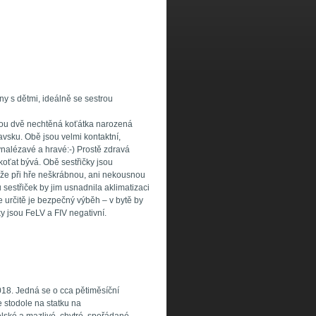
 s dětmi, ideálně se sestrou
ou dvě nechtěná koťátka narozená
avsku. Obě jsou velmi kontaktní,
ynalézavé a hravé:-) Prostě zdravá
 koťat bývá. Obě sestřičky jsou
kže při hře neškrábnou, ani nekousnou
sestřiček by jim usnadnila aklimatizaci
 určitě je bezpečný výběh – v bytě by
ky jsou FeLV a FIV negativní.
018. Jedná se o cca pětiměsíční
 stodole na statku na