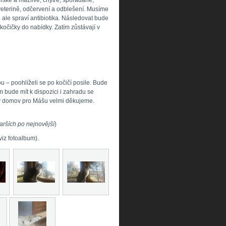
lské a mazlivé, chytré, spořádané,
veterině, odčervení a odblešení. Musíme
o ale spraví antibiotika. Následovat bude
očičky do nabídky. Zatím zůstávají v
u – poohlíželi se po kočičí posile. Bude
bude mít k dispozici i zahradu se
vý domov pro Mášu velmi děkujeme.
arších po nejnovější
)
viz fotoalbum).