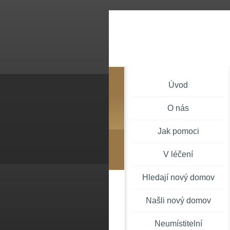
Úvod
O nás
Jak pomoci
V léčení
Hledají nový domov
Našli nový domov
Neumístitelní