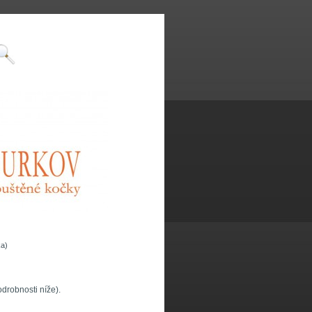
a)
drobnosti níže).