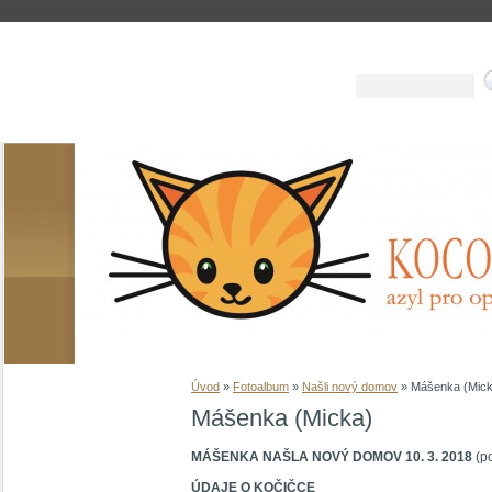
Úvod
»
Fotoalbum
»
Našli nový domov
»
Mášenka (Mick
Mášenka (Micka)
MÁŠENKA NAŠLA NOVÝ DOMOV 10. 3. 2018
(po
ÚDAJE O KOČIČCE