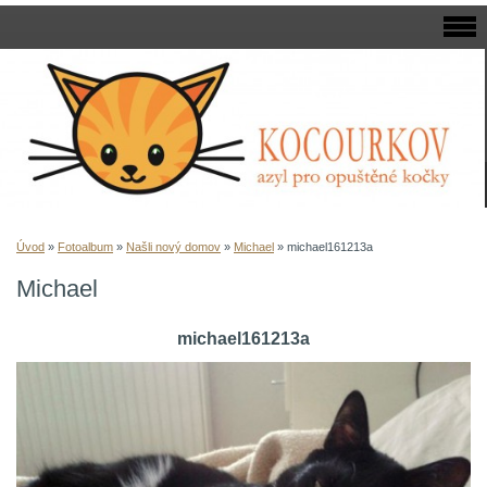
Úvod
»
Fotoalbum
»
Našli nový domov
»
Michael
»
michael161213a
Michael
michael161213a