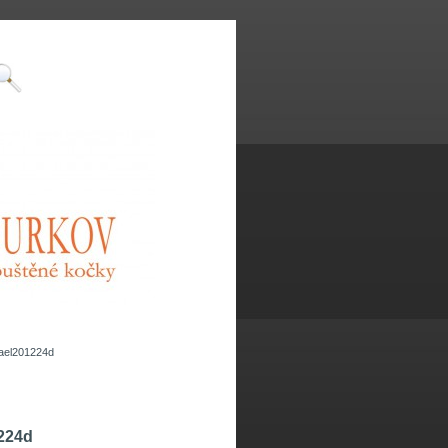
ael201224d
224d