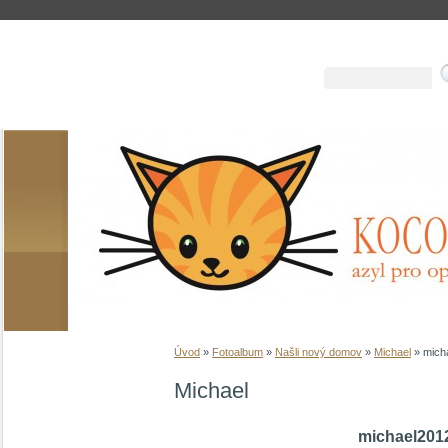
Úvod
»
Fotoalbum
»
Našli nový domov
»
Michael
»
mich
Michael
michael201