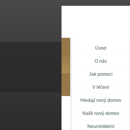
Úvod
O nás
Jak pomoci
V léčení
Hledají nový domov
Našli nový domov
Neumístitelní