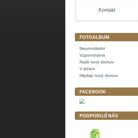
Kontakt
FOTOALBUM
Neumístitelní
Vzpomínáme
Našli nový domov
V léčení
Hledají nový domov
FACEBOOK
PODPORUJÍ NÁS