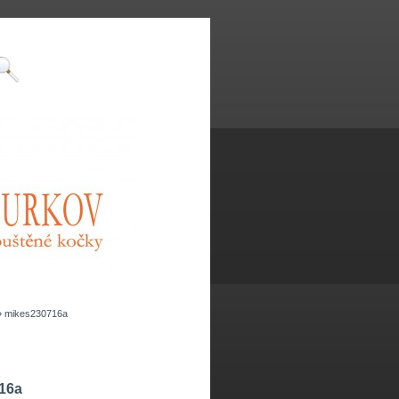
»
mikes230716a
16a