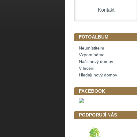
Kontakt
FOTOALBUM
Neumístitelní
Vzpomínáme
Našli nový domov
V léčení
Hledají nový domov
FACEBOOK
PODPORUJÍ NÁS