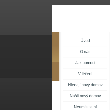
Úvod
O nás
Jak pomoci
V léčení
Hledají nový domov
Našli nový domov
Neumístitelní