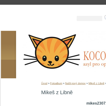
Úvod
»
Fotoalbum
»
Našli nový domov
»
Mikeš z Libně
Mikeš z Libně
mikes2307