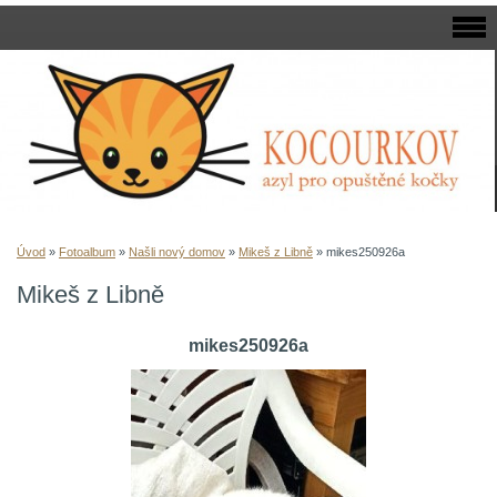
Úvod
»
Fotoalbum
»
Našli nový domov
»
Mikeš z Libně
»
mikes250926a
Mikeš z Libně
mikes250926a