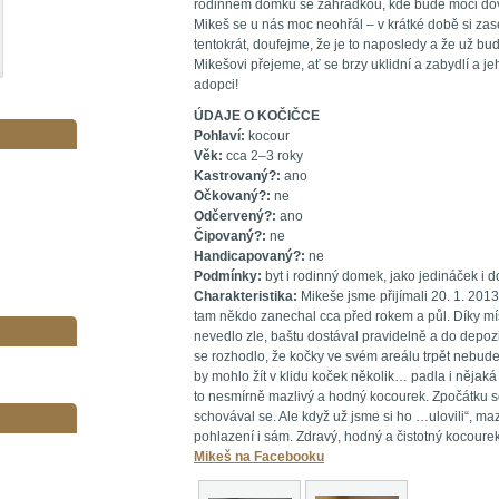
rodinném domku se zahrádkou, kde bude moci dová
Mikeš se u nás moc neohřál – v krátké době si zas
tentokrát, doufejme, že je to naposledy a že už b
Mikešovi přejeme, ať se brzy uklidní a zabydlí a 
adopci!
ÚDAJE O KOČIČCE
Pohlaví:
kocour
Věk:
cca 2–3 roky
Kastrovaný?:
ano
Očkovaný?:
ne
Odčervený?:
ano
Čipovaný?:
ne
Handicapovaný?:
ne
Podmínky:
byt i
rodinný domek, jako jedináček i d
Charakteristika:
Mikeše jsme přijímali 20. 1. 2013
tam někdo zanechal cca před rokem a půl. Díky m
nevedlo zle, baštu dostával pravidelně a do depozi
se rozhodlo, že kočky ve svém areálu trpět nebude,
by mohlo žít v klidu koček několik… padla i nějaká
to nesmírně mazlivý a hodný kocourek. Zpočátku se
schovával se. Ale když už jsme si ho …ulovili“, mazli
pohlazení i sám. Zdravý, hodný a čistotný kocourek
Mikeš na Facebooku