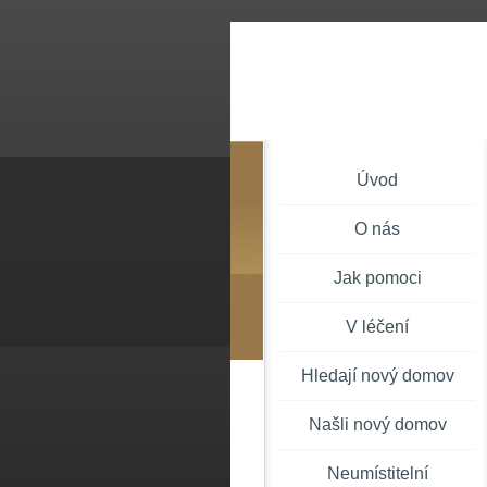
Úvod
O nás
Jak pomoci
V léčení
Hledají nový domov
Našli nový domov
Neumístitelní