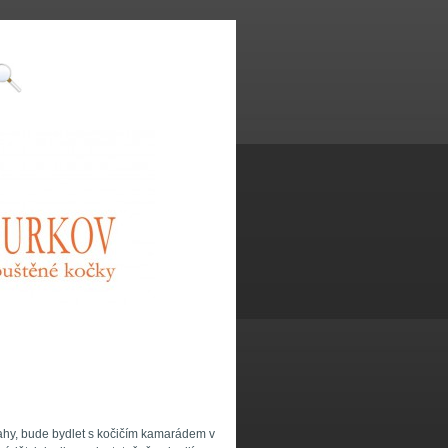
ahy, bude bydlet s kočičím kamarádem v