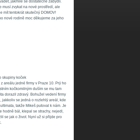
dět, jakmile se dostatečně zabydlí.
e musí zvykat na nové prostředí, ale
ude mít tentokrát skutečný DOMOV!
jeho nové rodině moc děkujeme za jeho
o skupiny koček
 z areálu jedné firmy v Praze 10. Prý ho
ístním kočkomilným duším se mu tam
ta dorazil zdravý. Bohužel vedení firmy
 jakkoliv se jedná o rozlehlý areál, kde
 ultimata, takže Mikeš putoval k nám. Je
 hodně bál, klepal se strachy, nejedl,
l se jak o život. Nyní už si přijde pro
.