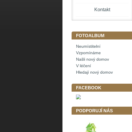
Kontakt
FOTOALBUM
Neumístitelní
Vzpomínáme
Našli nový domov
V léčení
Hledají nový domov
FACEBOOK
PODPORUJÍ NÁS