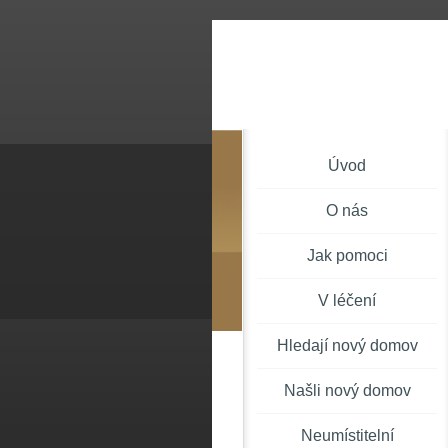
Úvod
O nás
Jak pomoci
V léčení
Hledají nový domov
Našli nový domov
Neumístitelní