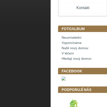
Kontakt
FOTOALBUM
Neumístitelní
Vzpomínáme
Našli nový domov
V léčení
Hledají nový domov
FACEBOOK
PODPORUJÍ NÁS