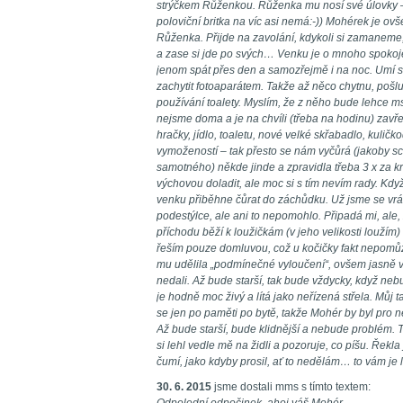
strýčkem Růženkou. Růženka mu nosí své úlovky – j
poloviční britka na víc asi nemá:-)) Mohérek je ov
Růženka. Přijde na zavolání, kdykoli si zamaneme
a zase si jde po svých… Venku je o mnoho spoko
jenom spát přes den a samozřejmě i na noc. Umí s
zachytit fotoaparátem. Takže až něco chytnu, pošl
používání toalety. Myslím, že z něho bude lehce m
nejsme doma a je na chvíli (třeba na hodinu) zav
hračky, jídlo, toaletu, nové velké skřabadlo, kulič
vymožeností – tak přesto se nám vyčůrá (jakoby sch
samotného) někde jinde a zpravidla třeba 3 x za kr
výchovou doladit, ale moc si s tím nevím rady. Kdy
venku přiběhne čůrat do záchůdku. Už jsme se vrát
podestýlce, ale ani to nepomohlo. Připadá mi, ale, 
příchodu běží k loužičkám (v jeho velikosti loužím) 
řeším pouze domluvou, což u kočičky fakt nepomůž
mu udělila „podmínečné vyloučení“, ovšem jasně 
nedali. Až bude starší, tak bude vždycky, když ne
je hodně moc živý a lítá jako neřízená střela. Můj ta
se jen po paměti po bytě, takže Mohér by byl pro
Až bude starší, bude klidnější a nebude problém. T
si lehl vedle mě na židli a pozoruje, co píšu. Řekl
čumí, jako kdyby prosil, ať to nedělám… to vám je 
30. 6. 2015
jsme dostali mms s tímto textem: