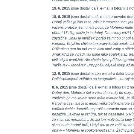
Odpolední odpočinek, ahoj váš Mohér.
19. 6. 2015
jsme dostali další e-mail s fotkami z 
18. 6. 2015
jsme dostali další e-mail z nového do
Dobrý večer, je čas zase Vás informovat o tom, ja
vážení, protože jsem měla pocit, že Mohérek málo ba
přibral 15 dkg, takže je to dobrý. Dnes tedy váží 1
zbytečné. Jinak je miláček, pořád za mnou chodí a 
varianta. Když ho chytne ten pravý kočičí amok, tak 
Růženkou (ten ho má za chvilku plné zuby a někde
Jinak když se vyřádí, tak usne jako špalek a spí tře
piškotky a tvarůžek. Ale chtěla bych přidávat granul
Takže tak – Mohérek. Brzy pošlu nějaké fotky, až h
12. 6. 2015
jsme dostali krátký e-mail a další foto
Další spokojené zvířátko na fotografiích… hezký d
8. 6. 2015
jsme dostali další e-mail a fotografii z
Dobrý den, Mohérek šel o víkendu z ruky do ruky
zbláznit, bo má kolem sebe málo dvounožců. Je úža
li zrovna čas), ale je to jeden velký balík energie 
koťátek tímhle domečkem prošlo opravdu moc od mé
nezažila. Jakmile je vzhůru, tak se nezastaví. S 
že s tím nic nenadělá a že asi ten malý čertík tad
si asi bude hodně hrát, i když mu to ze začátku d
obavy – Mohérek je spokojenost sama. Žádný pláč a