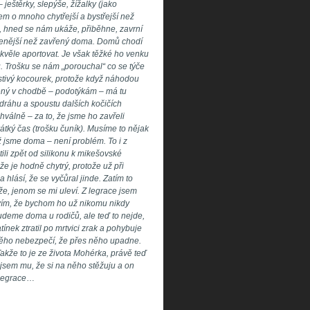
eštěrky, slepýše, žížalky (jako
šem o mnoho chytřejší a bystřejší než
, hned se nám ukáže, přiběhne, zavrní
jenější než zavřený doma. Domů chodí
kvěle aportovat. Je však těžké ho venku
u. Trošku se nám „porouchal“ co se týče
stivý kocourek, protože když náhodou
řený v chodbě – podotýkám – má tu
kodráhu a spoustu dalších kočičích
válně – za to, že jsme ho zavřeli
átký čas (trošku čuník). Musíme to nějak
ž jsme doma – není problém. To i z
ili zpět od silikonu k mikešovské
že je hodně chytrý, protože už při
a hlásí, že se vyčůral jinde. Zatím to
e, jenom se mi uleví. Z legrace jsem
vím, že bychom ho už nikomu nikdy
budeme doma u rodičů, ale teď to nejde,
tínek ztratil po mrtvici zrak a pohybuje
 něho nebezpečí, že přes něho upadne.
akže to je ze života Mohérka, právě teď
a jsem mu, že si na něho stěžuju a on
legrace
…