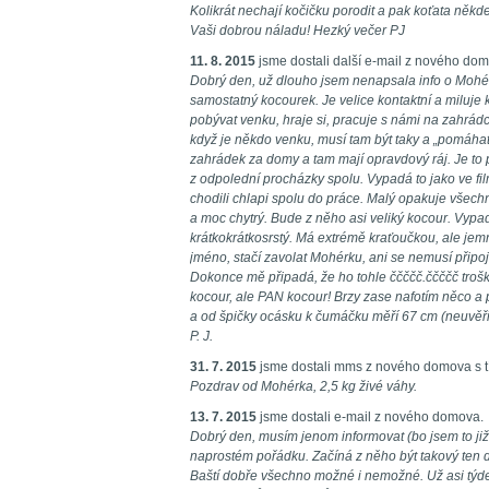
Kolikrát nechají kočičku porodit a pak koťata někd
Vaši dobrou náladu! Hezký večer PJ
11. 8. 2015
jsme dostali další e-mail z nového do
Dobrý den, už dlouho jsem nenapsala info o Mohé
samostatný kocourek. Je velice kontaktní a miluje
pobývat venku, hraje si, pracuje s námi na zahrádce
když je někdo venku, musí tam být taky a „pomáhat
zahrádek za domy a tam mají opravdový ráj. Je to p
z odpolední procházky spolu. Vypadá to jako ve fi
chodili chlapi spolu do práce. Malý opakuje všechn
a moc chytrý. Bude z něho asi veliký kocour. Vypa
krátkokrátkosrstý. Má extrémě kraťoučkou, ale jem
jméno, stačí zavolat Mohérku, ani se nemusí přip
Dokonce mě připadá, že ho tohle ččččč.ččččč trošku
kocour, ale PAN kocour! Brzy zase nafotím něco a p
a od špičky ocásku k čumáčku měří 67 cm (neuvěři
P. J.
31. 7. 2015
jsme dostali mms z nového domova s t
Pozdrav od Mohérka, 2,5 kg živé váhy.
13. 7. 2015
jsme dostali e-mail z nového domova.
Dobrý den, musím jenom informovat (bo jsem to již
naprostém pořádku. Začíná z něho být takový ten 
Baští dobře všechno možné i nemožné. Už asi týd