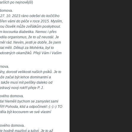
arších po nejnovější
)
 domova.
27. 10. 2023 ráno odešel do kočičího
řen vámi do péče v roce 2015. Myslím,
kterou člověk může zvířátkům poskytnout.
em kocourka diabetika. Nemoc i přes
dila organismus, že to už neustál. Je
l rád. Nevím, jestli je dobře, že jsem
tat měli. Děkuji za Mohérka, byl to
radostných okamžiků. Přeji Vám i Vašim
omova.
, dorostl velikosti našich psíků. Je to
ože začal být lehce dominantní a
akže musí mít pelíšky daleko od
zdravý nový rok!!! přeje P. J.
 nového domova.
hoda! Neměli bychom se zamyslet sami
!!! Pohoda, klid a odpočinek!:-):-):-) TO
těla být kocourem ve své vlastní
z nového domova.
 hodně mazlivý a tulivý. Je to až