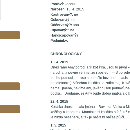
Pohlaví:
kocour
Narozen:
13. 4. 2015
Kastrovaný?:
ne
Očkovanáý:
ne
Odčervený?:
ano
Čipovaný?:
ne
Handicapovaný?:
Podmínky:
CHRONOLOGICKY
13. 4. 2015
Dnes ráno Amy porodila tři koťátka. Jsou to první 
narodila, a pevně věříme, že i poslední:-) S por
trochu pomoci, ale vše se obešlo bez osobní asiste
na telefonu:-). Všechna koťátka se zatím mají k sv
nemají jména, nevíme ani, jakého jsou pohlaví, ne
počká… Doufáme, že Amy bude dobrá matka a o ko
22. 4. 2015
Koťátka dnes dostala jména – Bavlnka, Vlnka a M
kočičky a kocourek. Maminka si koťátka hlídá, už c
je nikdo nesebere, a tak je naštěstí občas půjčí…
1. 5. 2015