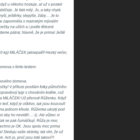
když u někoho hostuje, ať už v posteli
ličeje. Je fakt milý. Jo, a taky chytá
yši, ještěrky, slepýše, žáby… Je to
kde zapomněla s mainským mývalím
pečky na uších a i podle tělesné
eme pátrat, hlavně, že je prima! Ještě
50 kg) MILÁČEK jaksepatří! Hezký večer,
omova s tímto textem:
z nového domova.
čky! V příloze posílám fotky půlročního
 opravdový tygr s chováním kotěte, což
tka MILÁČEK! Už přerostl Růženku. Když
 teď, když je ošklivo, tak jsou koucouři
na jednom křesle. Růženka ukrytý pod
 aby ho neviděl…:-)). Ale vůbec si
 tak se pak čumáčkují. Růža je moc
všechno je OK. Jsou spolu moc prima
! Sleduju vaše stránky, tak vím, že už
 Ach jo, proč jsou lidé takoví?!