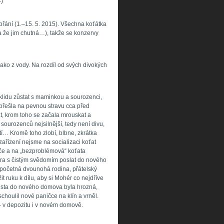
-)
přání (1.–15. 5. 2015). Všechna koťátka
a že jim chutná…), takže se konzervy
 jako z vody. Na rozdíl od svých divokých
klidu zůstat s maminkou a sourozenci,
 přešla na pevnou stravu cca před
at, krom toho se začala mrouskat a
sourozenců nejsilnější, tedy není divu,
utí… Kromě toho zlobí, blbne, zkrátka
zařízení nejsme na socializaci koťat
péče a na „bezproblémová“ koťata
éra s čistým svědomím poslat do nového
 početná dvounohá rodina, přátelský
it ruku k dílu, aby si Mohér co nejdříve
esta do nového domova byla hrozná,
choulil nové paničce na klín a vrněl.
 – v depozitu i v novém domově.