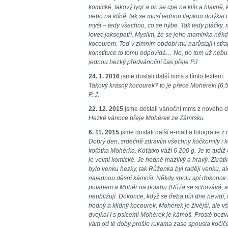
komické, takový tygr a on se cpe na klín a hlavně, 
nebo na klíně, tak se musí jednou tlapkou dotýkat ob
myši – tedy všechno, co se hýbe. Tak tedy ptáčky, m
lovec jaksepatří. Myslím, že se jeho maminka ně
kocourem. Teď v zimním období mu narůstají i střa
konstituce to tomu odpovídá… No, po tom už nebud
jednou hezký předvánoční čas přeje PJ
24. 1. 2016
jsme dostali další mms s tímto textem:
Takový krásný kocourek? to je přece Mohérek! (6,
P. J.
22. 12. 2015
jsme dostali vánoční mms z nového d
Hezké vánoce přeje Mohérek ze Zámrsku.
6. 11. 2015
jsme dostali další e-mail a fotografie 
Dobrý den, srdečně zdravím všechny kočkomily i ko
koťátka Mohérka. Koťátko váží 6 200 g. Je to tudíž
je velmi komické. Je hodně mazlivý a hravý. Zkrá
bylo venku hezky, tak Růženka byl raději venku, ale
najednou děsní kámoši. Někdy spolu spí dokonce 
potahem a Mohér na potahu (Růža se schovává, asi
neubližují. Dokonce, když se třeba půl dne nevidí,
hodný a klidný kocourek. Mohérek je živější, ale 
dvojka! I s psicemi Mohérek je kámoš. Prostě bezva
vám od té doby prošlo rukama zase spousta kočiček.