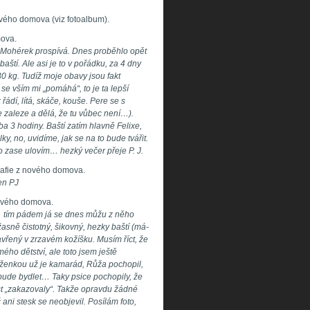
nového domova (viz fotoalbum).
mova.
k Mohérek prospívá. Dnes proběhlo opět
ští. Ale asi je to v pořádku, za 4 dny
,30 kg. Tudíž moje obavy jsou fakt
se vším mi „pomáhá“, to je ta lepší
řádí, lítá, skáče, kouše. Pere se s
 zaleze a dělá, že tu vůbec není…).
ba 3 hodiny. Baští zatím hlavně Felixe,
ky, no, uvidíme, jak se na to bude tvářit.
o zase ulovím… hezký večer přeje P. J.
grafie z nového domova.
en PJ
 nového domova.
… tím pádem já se dnes můžu z něho
sně čistotný, šikovný, hezky baští (má-
zavřený v zrzavém kožíšku. Musím říct, že
ho dětství, ale toto jsem ještě
Růženkou už je kamarád, Růža pochopil,
y bude bydlet… Taky psice pochopily, že
ost „zakazovaly“. Takže opravdu žádné
ni stesk se neobjevil. Posílám foto,