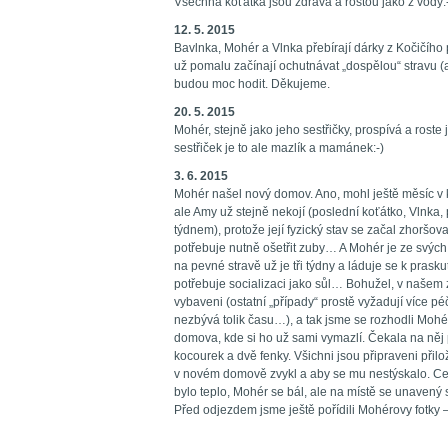
Všechna koťátka jsou zdravá a rostou jako z vody:
12. 5. 2015
Bavlnka, Mohér a Vlnka přebírají dárky z Kočičího 
už pomalu začínají ochutnávat „dospělou“ stravu (
budou moc hodit. Děkujeme.
20. 5. 2015
Mohér, stejně jako jeho sestřičky, prospívá a roste
sestřiček je to ale mazlík a mamánek:-)
3. 6. 2015
Mohér našel nový domov. Ano, mohl ještě měsíc v 
ale Amy už stejně nekojí (poslední koťátko, Vlnka,
týdnem), protože její fyzický stav se začal zhoršov
potřebuje nutně ošetřit zuby… A Mohér je ze svých 
na pevné stravě už je tři týdny a láduje se k prask
potřebuje socializaci jako sůl… Bohužel, v našem 
vybaveni (ostatní „případy“ prostě vyžadují více 
nezbývá tolik času…), a tak jsme se rozhodli Moh
domova, kde si ho už sami vymazlí. Čekala na něj
kocourek a dvě fenky. Všichni jsou připraveni přilož
v novém domově zvykl a aby se mu nestýskalo. C
bylo teplo, Mohér se bál, ale na místě se unavený s
Před odjezdem jsme ještě pořídili Mohérovy fotky