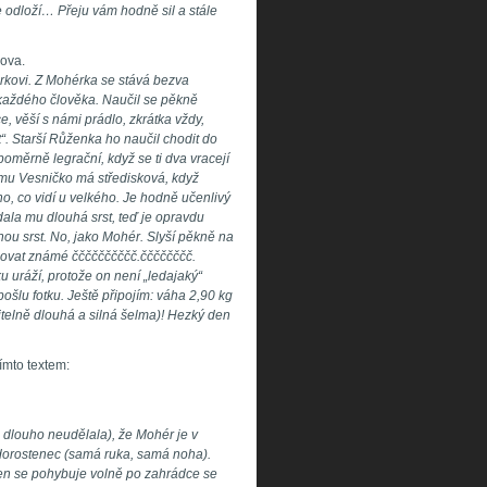
e odloží… Přeju vám hodně sil a stále
mova.
rkovi. Z Mohérka se stává bezva
 každého člověka. Naučil se pěkně
, věší s námi prádlo, zkrátka vždy,
“. Starší Růženka ho naučil chodit do
oměrně legrační, když se ti dva vracejí
lmu Vesničko má středisková, když
o, co vidí u velkého. Je hodně učenlivý
dala mu dlouhá srst, teď je opravdu
nou srst. No, jako Mohér. Slyší pěkně na
ojovat známé čččččččččč.čččččččč.
 uráží, protože on není „ledajaký“
ošlu fotku. Ještě připojím: váha 2,90 kg
telně dlouhá a silná šelma)! Hezký den
ímto textem:
 dlouho neudělala), že Mohér je v
dorostenec (samá ruka, samá noha).
en se pohybuje volně po zahrádce se