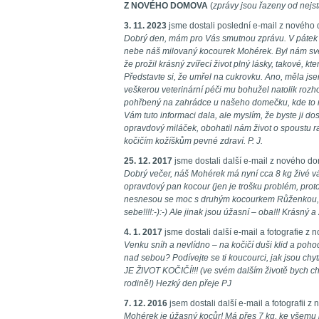
Z NOVÉHO DOMOVA
(
zprávy jsou řazeny od nejst
3. 11. 2023
jsme dostali poslední e-mail z nového
Dobrý den, mám pro Vás smutnou zprávu. V pátek 
nebe náš milovaný kocourek Mohérek. Byl nám svě
že prožil krásný zvířecí život plný lásky, takové, 
Představte si, že umřel na cukrovku. Ano, měla js
veškerou veterinární péči mu bohužel natolik rozho
pohřbený na zahrádce u našeho domečku, kde to mě
Vám tuto informaci dala, ale myslím, že byste ji dos
opravdový miláček, obohatil nám život o spoustu 
kočičím kožíškům pevné zdraví. P. J.
25. 12. 2017
jsme dostali další e-mail z nového d
Dobrý večer, náš Mohérek má nyní cca 8 kg živé váhy
opravdový pan kocour (jen je trošku problém, prot
nesnesou se moc s druhým kocourkem Růženkou, t
sebe!!!!:-):-) Ale jinak jsou úžasní – oba!!! Krásný a 
4. 1. 2017
jsme dostali další e-mail a fotografie z
Venku sníh a nevlídno – na kočičí duši klid a po
nad sebou? Podívejte se ti koucourci, jak jsou chytří
JE ŽIVOT KOČIČÍ!!! (ve svém dalším životě bych ch
rodině!) Hezký den přeje PJ
7. 12. 2016
jsem dostali další e-mail a fotografii 
Mohérek je úžasný kocůr! Má přes 7 kg, ke všemu je