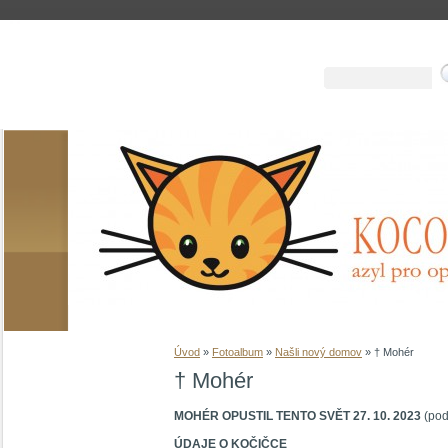
Úvod
»
Fotoalbum
»
Našli nový domov
»
† Mohér
† Mohér
MOHÉR OPUSTIL TENTO SVĚT 27. 10. 2023
(pod
ÚDAJE O KOČIČCE