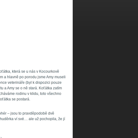
koťátka, která se u nás v Kocourkově
odem a hlavně po porodu jsme Amy museli
nce veterináře (byl k dispozici pouze
ětu a Amy se o ně stará. Koťátka zatím
cháváme rodinu v klidu, toto všechno
ťátka se postará.
ohér – jsou to pravděpodobě dvě
huděrka ví své… ale už pochopila, že jí