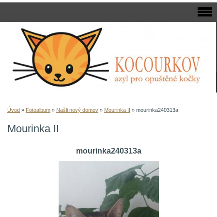
Úvod
»
Fotoalbum
»
Našli nový domov
»
Mourinka II
»
mourinka240313a
Mourinka II
mourinka240313a