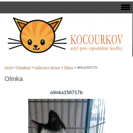
Úvod
»
Fotoalbum
»
Našli nový domov
»
Olinka
»
olinka150717b
Olinka
olinka150717b