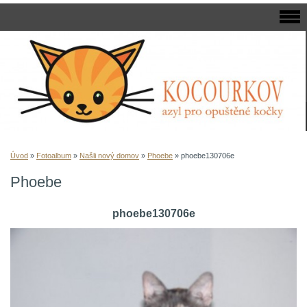
Úvod
»
Fotoalbum
»
Našli nový domov
»
Phoebe
»
phoebe130706e
Phoebe
phoebe130706e