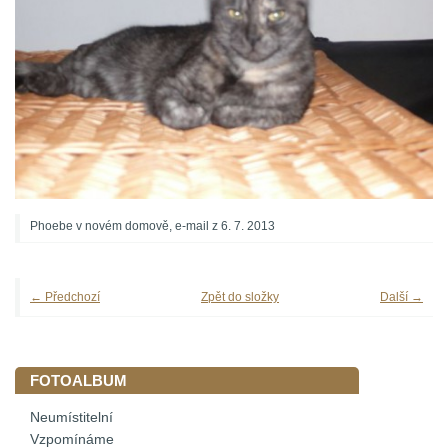
Phoebe v novém domově, e-mail z 6. 7. 2013
← Předchozí
Zpět do složky
Další →
FOTOALBUM
Neumístitelní
Vzpomínáme