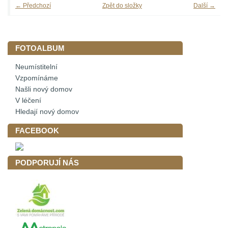
← Předchozí
Zpět do složky
Další →
FOTOALBUM
Neumístitelní
Vzpomínáme
Našli nový domov
V léčení
Hledají nový domov
FACEBOOK
PODPORUJÍ NÁS