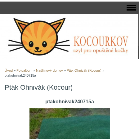
Úvod
»
Fotoalbum
»
Našli nový domov
»
Pták Ohnivák (Kocour)
»
ptakohnivak240715a
Pták Ohnivák (Kocour)
ptakohnivak240715a