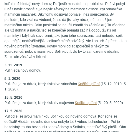
koťata už hledají nový domov, Puf ještě musí dobrat probiotika. Pufovi pobyt
u nás navíc prospěje, je nejvíc závislý na mamince Sofince. Byl odmalička
maminčin mazánek. Díky tomu dospíval pomaleji než sourozenci. Byl
poslední, kdo vzal na vědomí, že se dá jíst taky něco jiného, než jen
maminčino mléko. Jako poslední se naučil chodit do záchůdku:) To všechno
ale už dohnal a naučil, teď se konečně pomalu začíná odpoutávat i od
maminky, i když tak suverénní, jako jsou jeho sourozenci, asi nebude, spíš
opatrnější, nedůvěřivější a celkově méně odvážný. Ale i on určitě přechod do
nového prostředí zvládne. Kdyby mohl odjet společně s někým ze
sourozenců, nebo s maminkou Sofinkou, bylo by to samozřejmě ideální.
Zatím ale zůstává v léčení.
3. 11. 2019
Puf hledá nový domov.
5. 1. 2020
Puf děkuje za dárek, který získal ve vánočním
Kočičím přání
(15. 12. 2019–5.
1. 2020).
15. 5. 2020
Puf děkuje za dárek, který získal v májovém
Kočičím přání
(5.–20. 5. 2020).
17. 5. 2020
Puf odjel se svou maminkou Sofinkou do nového domova. Konečně se
dočkali! Hledání nového domova nebylo totiž vůbec jednoduché – Puf je
bezelstný trouba bez pudu sebezáchovy a Sofinka je nedůvěřivý plašík. Oba