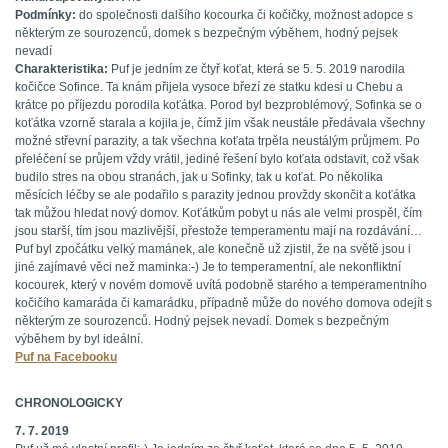
Podmínky:
do společnosti dalšího kocourka či kočičky, možnost adopce s
některým ze sourozenců, domek s bezpečným výběhem, hodný pejsek
nevadí
Charakteristika:
Puf je jedním ze čtyř koťat, která se 5. 5. 2019 narodila
kočičce Sofince. Ta knám přijela vysoce březí ze statku kdesi u Chebu a
krátce po příjezdu porodila koťátka. Porod byl bezproblémový, Sofinka se o
koťátka vzorně starala a kojila je, čímž jim však neustále předávala všechny
možné střevní parazity, a tak všechna koťata trpěla neustálým průjmem. Po
přeléčení se průjem vždy vrátil, jediné řešení bylo koťata odstavit, což však
budilo stres na obou stranách, jak u Sofinky, tak u koťat. Po několika
měsících léčby se ale podařilo s parazity jednou provždy skončit a koťátka
tak můžou hledat nový domov. Koťátkům pobyt u nás ale velmi prospěl, čím
jsou starší, tím jsou mazlivější, přestože temperamentu mají na rozdávání…
Puf byl zpočátku velký mamánek, ale konečně už zjistil, že na světě jsou i
jiné zajímavé věci než maminka:-) Je to temperamentní, ale nekonfliktní
kocourek, který v novém domově uvítá podobně starého a temperamentního
kočičího kamaráda či kamarádku, případně může do nového domova odejít s
některým ze sourozenců. Hodný pejsek nevadí. Domek s bezpečným
výběhem by byl ideální.
Puf na Facebooku
CHRONOLOGICKY
7. 7. 2019