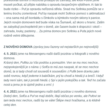
potřebovali domov s možností přístupu do zahrady, ale kvůli Pufovi jsme
museli počkat, až přijde nabídka s opravdu bezpečným výběhem. A i tak to
bude riziko – Puf je opravdu neřízená střela. Snad mu Sofinka pomůže se v
terénu trochu zorientovat. Puf by naopak mohl Sofince pomoci s aklimatizací
– ona sama má při kontaktu s čímkoliv a kýmkoliv novým sklony k panice.
Jejich novým domovem teď bude víska na Šumavě, až skoro u hranic. Zatím
se zabydlují pochopitelně jen v domě, ale časem bude k dispozici i okolí –
zahrada, louky, pastviny… Za prima domov pro Sofinku a Pufa jejich nové
rodině velmi děkujeme.
Z NOVÉHO DOMOVA
(zprávy jsou řazeny od nejstarších po nejnovější)
4. 5. 2021
jsme na Messengeru našli další pozdrav a fotografii z nového
domova.
Krásný den, Pufika za Vás podrbu a pomazlim. Ven se mu moc nechce,
nejspokojenější je s náma:-) Sofča to má zas naopak, té se moc nechce
domů, ta si tady chodí od sousedů k sousedům:-) Pufík bere dcerku jako
sobě rovnou, když jedeme k babičkám, prý tu chodí a hledá ji a brečí. I když
tady není sám, tak ji prostě hledá:-) Spí v jejím pokojíčku a tak. Teď ho začala
nosit a jemu je to úplně jedno a vrní:-)
4. 4. 2021
jsme na Messengeru našli další pozdrav z nového domova:
Dobrý den, Sofča a Puf se mají dobře, lítají občas po venku, ale Pufovi se
tam teda moc nechce, radši by se válel Štěpe mezi hračkama, a to klidně
celej den.