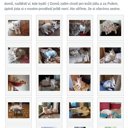
domů, naštěstí ví, kde bydlí:-) Domů zatím chodí jen kvůli jídlu a za Pufem,
úplně jista si v novém prostředí ještě není. Ale věříme, že si všechno sedne.