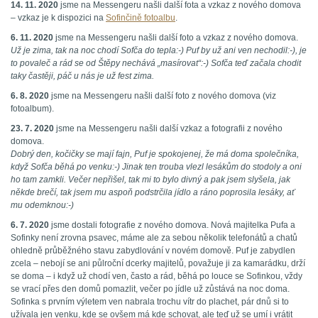
14. 11. 2020
jsme na Messengeru našli další fota a vzkaz z nového domova
– vzkaz je k dispozici na
Sofinčině fotoalbu
.
6. 11. 2020
jsme na Messengeru našli další foto a vzkaz z nového domova.
Už je zima, tak na noc chodí Sofča do tepla:-) Puf by už ani ven nechodil:-), je
to povaleč a rád se od Štěpy nechává „masírovat“:-) Sofča teď začala chodit
taky častěji, páč u nás je už fest zima.
6. 8. 2020
jsme na Messengeru našli další foto z nového domova (viz
fotoalbum).
23. 7. 2020
jsme na Messengeru našli další vzkaz a fotografii z nového
domova.
Dobrý den, kočičky se mají fajn, Puf je spokojenej, že má doma společníka,
když Sofča běhá po venku:-) Jinak ten trouba vlezl lesákům do stodoly a oni
ho tam zamkli. Večer nepřišel, tak mi to bylo divný a pak jsem slyšela, jak
někde brečí, tak jsem mu aspoň podstrčila jídlo a ráno poprosila lesáky, ať
mu odemknou:-)
6. 7. 2020
jsme dostali fotografie z nového domova. Nová majitelka Pufa a
Sofinky není zrovna psavec, máme ale za sebou několik telefonátů a chatů
ohledně průběžného stavu zabydlování v novém domově. Puf je zabydlen
zcela – nebojí se ani půlroční dcerky majitelů, považuje ji za kamarádku, drží
se doma – i když už chodí ven, často a rád, běhá po louce se Sofinkou, vždy
se vrací přes den domů pomazlit, večer po jídle už zůstává na noc doma.
Sofinka s prvním výletem ven nabrala trochu vítr do plachet, pár dnů si to
užívala jen venku, kde se ovšem má kde schovat, ale teď už se umí i vrátit