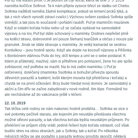
Puf už má vlastní profil:-) Je jedním ze čtyř koťat, která se dne 5. 5. 2019
narodila kočičce Sofince. Ta k nám přijela vysoce březí ze statku od Chebu.
Sofinka naštěstí neměla žádné komplikace, pokud se krmení prcků týká, a
tak z nich všech vyrostli zdraví cvalíci:) Výchovu ovšem zastává Sofinka spíše
volnější, a tak jsou to současně i pořádní raubíři. Puf je maminčin mazánek.
Když si ostatní koťata hrála nebo už se začala vydávat na samostatné
výpravy a na lov, Puf byl stále schovaný u maminky. Dodnes nepřešel plně
na kotěcí stravu, dobrovolně sní pouze šlehaný tvarůžek a občas z nouze pár
granulek. Jinak se stále stravuje u maminky. Je velký kamarád se sestrou
Kordulkou – jsou hodně spolu. Když ale dojde na kocouří výpravy a Pěšinka
s Bonbónem vtáhnou Pufa do hry, drží tempo a umí se o sebe postarat. K
lidem je přátelský, mazlivý, sám si přiběhne pro pohlazení, žene ho ale spíše
zvědavost, než potřeba se mazlit. Na to má zatím maminku:-) Puf je
odčervený, doléčený (maminka Ssofinka si bohužel přivezla spoustu
střevních parazitů a bakterií, kvůli kterým musela být přeléčena i koťata) a
chystá se na první očkování. Brzy bude hledat nový domov. Je samostatný a
akční a čím dřív se začne zabydlovat v nové rodině, tím lépe. Formálně ho
ale necháváme až do vakcinace ještě v léčení.
22. 10. 2019
Tak léčba celé rodiny se nám nakonec hodně protáhla… Sofinka se sice o
své potomky pečlivě starala, ale kojením jim neustále předávala všechny
možné střevní parazity, a tak všechna koťata trpěla neustálým průjmem. Po
přeléčení se průjem vždy vrátil, jediné řešení bylo koťata odstavit, což však
budilo stres na obou stranách, jak u Sofinky, tak u koťat. Po několika
měsících léčby se ale podařilo s parazity jednou provždy skončit, některá