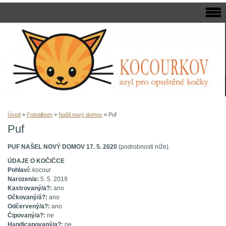
Úvod
»
Fotoalbum
»
Našli nový domov
»
Puf
Puf
PUF NAŠEL NOVÝ DOMOV 17. 5. 2020
(podrobnosti níže).
ÚDAJE O KOČIČCE
Pohlaví:
kocour
Narozen/a:
5. 5. 2019
Kastrovaný/a?:
ano
Očkovaný/á?:
ano
Odčervený/a?:
ano
Čipovaný/a?:
ne
Handicapovaný/a?:
ne