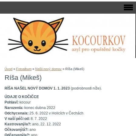
Úvod
»
Fotoalbum
»
Našli nový domov
»
Ríša (Mikeš)
Ríša (Mikeš)
RÍŠA NAŠEL NOVÝ DOMOV 1. 1. 2023
(podrobnosti níže).
ÚDAJE O KOČIČCE
Pohlaví:
kocour
Narozen/a:
konec dubna 2022
Odchycena/a:
25. 6. 2022 v Holicích v Čechách
V naší péči od:
8. 7. 2022
Kastrovaný/a?:
ano, 22. 12. 2022
Očkovaný/á?:
ano
Odčervený/a?:
ano