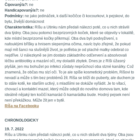
Čipovaný/a?:
ne
Handicapovaný/a?:
ne
Podmínky:
ne jako jedináček, k další kočičce či kocourkovi, k pejskovi, do
bytu, živější domácnost
Charakteristika:
Ríšu a Utinku nám předali nálezci poté, co u nich strávili
dva týdny. Oba jsou potomci bezprizorných koček, které se objevily v lokalitě,
kde místní bezprizorné kočky přikrmují. Oba dva byli podvyživení, s
nafouklými bříšky a hnisem slepenýma očima, navíc bylo zřejmé, že pokud
mají mít šanci na slušnější život, je potřeba je od plaché matky odebrat co
nejdříve. U nálezkyně se jim dostalo základního odčervení a absolvovali
léčbu antibiotiky a mazání očí, my doladili zbytek. Dnes je z Ríši úžasný
plyšák, jen mu bohužel po infekci zůstaly neprůchozí oba slzné kanálky. Což
znamená, že občas mu slzí oči. To je ale spíše kosmetický problém, Ríšovi to
nevadí a může s tím bez problémů žít. Ríša se blíží do puberty, ale duchem je
to stále kotě, ke starším uctivý, s mladšími se dokáže vyřádit. Je to vítací,
chovací a kontaktní mazel, který může odejít do nového domova tam, kde
ideálně nějaký ten kočičí kamarád či kamarádka bude. Hodný pejsek není
není překážkou. Může žít jen v bytě.
Ríša na Facebooku
CHRONOLOGICKY
19. 7. 2022
Ríšu a Utinku nám předali nálezci poté, co u nich strávili dva týdny. Oba jsou