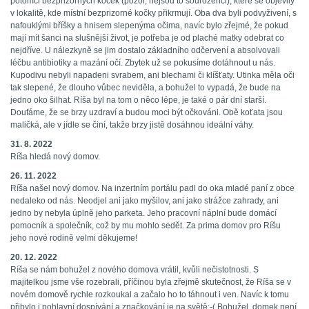
potomci bezprizorných koček (pozor, nejsou to sourozenci), které se objevily
v lokalitě, kde místní bezprizorné kočky přikrmují. Oba dva byli podvyživení, s
nafouklými bříšky a hnisem slepenýma očima, navíc bylo zřejmé, že pokud
mají mít šanci na slušnější život, je potřeba je od plaché matky odebrat co
nejdříve. U nálezkyně se jim dostalo základního odčervení a absolvovali
léčbu antibiotiky a mazání očí. Zbytek už se pokusíme dotáhnout u nás.
Kupodivu nebyli napadeni svrabem, ani blechami či klíšťaty. Utinka měla oči
tak slepené, že dlouho vůbec neviděla, a bohužel to vypadá, že bude na
jedno oko šilhat. Ríša byl na tom o něco lépe, je také o pár dní starší.
Doufáme, že se brzy uzdraví a budou moci být očkováni. Obě koťata jsou
maličká, ale v jídle se činí, takže brzy jistě dosáhnou ideální váhy.
31. 8. 2022
Ríša hledá nový domov.
26. 11. 2022
Ríša našel nový domov. Na inzertním portálu padl do oka mladé paní z obce
nedaleko od nás. Neodjel ani jako myšilov, ani jako strážce zahrady, ani
jedno by nebyla úplně jeho parketa. Jeho pracovní náplní bude domácí
pomocník a společník, což by mu mohlo sedět. Za prima domov pro Ríšu
jeho nové rodině velmi děkujeme!
20. 12. 2022
Ríša se nám bohužel z nového domova vrátil, kvůli nečistotnosti. S
majitelkou jsme vše rozebrali, příčinou byla zřejmě skutečnost, že Ríša se v
novém domově rychle rozkoukal a začalo ho to táhnout i ven. Navíc k tomu
přibylo i pohlavní dospívání a značkování je na světě:-( Bohužel, domek není