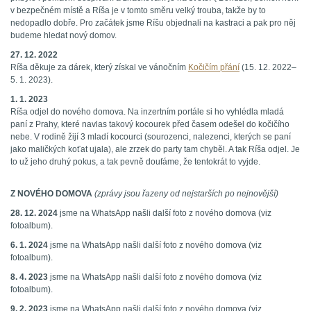
v bezpečném místě a Ríša je v tomto směru velký trouba, takže by to
nedopadlo dobře. Pro začátek jsme Ríšu objednali na kastraci a pak pro něj
budeme hledat nový domov.
27. 12. 2022
Ríša děkuje za dárek, který získal ve vánočním
Kočičím přání
(15. 12. 2022–
5. 1. 2023).
1. 1. 2023
Ríša odjel do nového domova. Na inzertním portále si ho vyhlédla mladá
paní z Prahy, které navlas takový kocourek před časem odešel do kočičího
nebe. V rodině žijí 3 mladí kocourci (sourozenci, nalezenci, kterých se paní
jako maličkých koťat ujala), ale zrzek do party tam chyběl. A tak Ríša odjel. Je
to už jeho druhý pokus, a tak pevně doufáme, že tentokrát to vyjde.
Z NOVÉHO DOMOVA
(zprávy jsou řazeny od nejstarších po nejnovější)
28. 12. 2024
jsme na WhatsApp našli další foto z nového domova (viz
fotoalbum).
6. 1. 2024
jsme na WhatsApp našli další foto z nového domova (viz
fotoalbum).
8. 4. 2023
jsme na WhatsApp našli další foto z nového domova (viz
fotoalbum).
9. 2. 2023
jsme na WhatsApp našli další foto z nového domova (viz