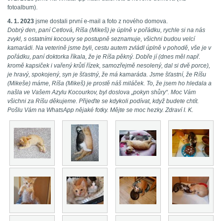
fotoalbum).
4. 1. 2023
jsme dostali první e-mail a foto z nového domova.
Dobrý den, paní Cetlová, Ríša (Mikeš) je úplně v pořádku, rychle si na nás
zvykl, s ostatními kocoury se postupně seznamuje, všichni budou velcí
kamarádi. Na veterině jsme byli, cestu autem zvládl úplně v pohodě, vše je v
pořádku, paní doktorka říkala, že je Ríša pěkný. Dobře jí (dnes měl např.
kromě kapsiček i vařený krůtí řízek, samozřejmě nesolený, dal si dvě porce),
je hravý, spokojený, syn je šťastný, že má kamaráda. Jsme šťastní, že Ríšu
(Mikeše) máme, Ríša (Mikeš) je prostě náš miláček. To, že jsem ho hledala a
našla ve Vašem Azylu Kocourkov, byl doslova „pokyn shůry“. Moc Vám
všichni za Ríšu děkujeme. Přijeďte se kdykoli podívat, když budete chtít.
Pošlu Vám na WhatsApp nějaké fotky. Mějte se moc hezky. Zdraví I. K.