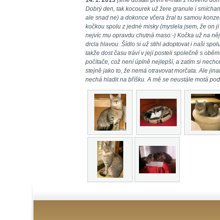
14. 1. 2013
jsme dostali první e-mail z nového do
Dobrý den, tak kocourek už žere granule i smíchané 
ale snad ne) a dokonce včera žral tu samou konzervu
kočkou spolu z jedné misky (myslela jsem, že on ji 
nejvíc mu opravdu chutná maso:-) Kočka už na něj 
drcla hlavou. Šídlo si už stihl adoptovat i naši spol
takže dost času tráví v její posteli společně s obě
počítače, což není úplně nejlepší, a zatím si nechce
stejně jako to, že nemá otravovat morčata. Ale jina
nechá hladit na bříšku. A mě se neustále motá pod