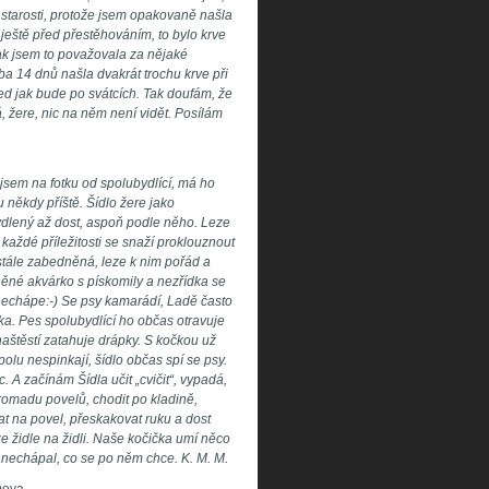
u starosti, protože jsem opakovaně našla
 ještě před přestěhováním, to bylo krve
tak jsem to považovala za nějaké
a 14 dnů našla dvakrát trochu krve při
ned jak bude po svátcích. Tak doufám, že
, žere, nic na něm není vidět. Posílám
jsem na fotku od spolubydlící, má ho
 někdy příště. Šídlo žere jako
bydlený až dost, aspoň podle něho. Leze
 každé příležitosti se snaží proklouznout
stále zabedněná, leze k nim pořád a
eněné akvárko s pískomily a nezřídka se
 nechápe:-) Se psy kamarádí, Ladě často
ačka. Pes spolubydlící ho občas otravuje
naštěstí zatahuje drápky. S kočkou už
spolu nespinkají, šídlo občas spí se psy.
. A začínám Šídla učit „cvičit“, vypadá,
hromadu povelů, chodit po kladině,
at na povel, přeskakovat ruku a dost
ze židle na židli. Naše kočička umí něco
c nechápal, co se po něm chce. K. M. M.