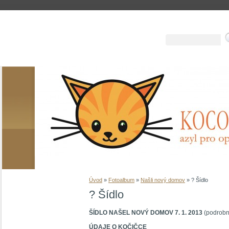
Úvod
»
Fotoalbum
»
Našli nový domov
»
? Šídlo
? Šídlo
ŠÍDLO NAŠEL NOVÝ DOMOV 7. 1. 2013
(podrobno
ÚDAJE O KOČIČCE