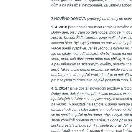
fence granule, takže to vypadalo, že u nás nedost
dům a na nás už si nevzpomněl. Za Šídlovu adop
Z NOVĚHO DOMOVA
(zprávy jsou řazeny do nejst
9. 4. 2018
jsme dostali smutnou zprávu z nového do
Dobrý den, píšu Vám po delší době, moc se mi do
zprávu. Kocour Šídlo, kterého jsme měli od Vás, se
koncem října. Byl zvyklý chodit na noc ven (aby př
vracel domů vyspávat. Jenže jednou z ničeho nic n
ale on nikdy nechodil daleko). On byl venku na noc
seno, nebo měl přístupnou půdu nad chlívky a skl
a pak mňoukají za sklepovými dveřmi, protože jina
líní;-) Takže určitě neměl problém se někde schova
doufali, že se třeba ještě vrátí, ale už je to někol
protože jsem to brala jako nějaké potvrzení toho, ž
4. 1. 20147
jsme dostali novoroční pozdrav a fotog
Dobrý den, děkujeme za přání, také přejeme vše n
opuštěných kočiček a co nejvíce nových domovů p
na vesnici, v podstatě na samotě, k domu nevede sil
občas chodí ven, i když zatím jen neplánovaně, kd
se ho snažíme ještě držet doma, aby si zvykl. Ale
spolu konečně opravdu kamarádí, jak oba přišli do
kočka přestala prskat, spinkají spolu už pravidelně 
nahání kočku po pokoji, dokud ji to baví, pak koč