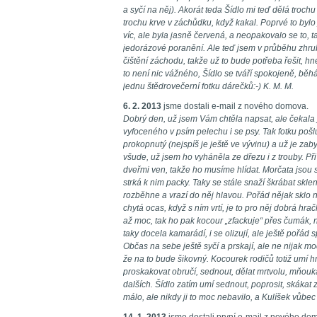
a syčí na něj). Akorát teda Šídlo mi teď dělá troch
trochu krve v záchůdku, když kakal. Poprvé to bylo
víc, ale byla jasně červená, a neopakovalo se to, 
jedorázové poranění. Ale teď jsem v průběhu zhrub
čištění záchodu, takže už to bude potřeba řešit, h
to není nic vážného, Šídlo se tváří spokojeně, běhá
jednu štědrovečerní fotku dárečků:-) K. M. M.
6. 2. 2013
jsme dostali e-mail z nového domova.
Dobrý den, už jsem Vám chtěla napsat, ale čekala 
vyfoceného v psím pelechu i se psy. Tak fotku pošlu
prokopnutý (nejspíš je ještě ve vývinu) a už je za
všude, už jsem ho vyháněla ze dřezu i z trouby. Při
dveřmi ven, takže ho musíme hlídat. Morčata jsou 
strká k nim packy. Taky se stále snaží škrábat skl
rozběhne a vrazí do něj hlavou. Pořád nějak sklo
chytá ocas, když s ním vrtí, je to pro něj dobrá hr
až moc, tak ho pak kocour „zfackuje“ přes čumák, 
taky docela kamarádí, i se olizují, ale ještě pořád 
Občas na sebe ještě syčí a prskají, ale ne nijak moc
že na to bude šikovný. Kocourek rodičů totiž umí 
proskakovat obručí, sednout, dělat mrtvolu, mňouk
dalších. Šídlo zatím umí sednout, poprosit, skákat 
málo, ale nikdy ji to moc nebavilo, a Kulíšek vůbe