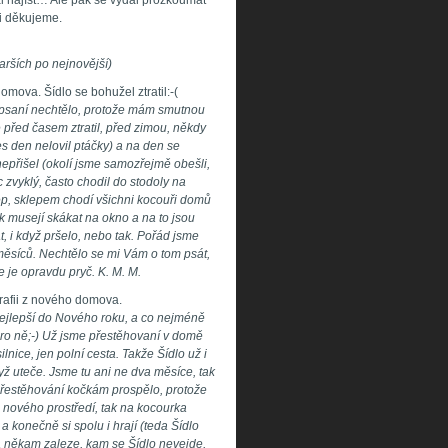
al najíst… Ale pak se vydal prozkoumat
ci děkujeme.
arších po nejnovější)
mova. Šídlo se bohužel ztratil:-(
 psaní nechtělo, protože mám smutnou
 před časem ztratil, před zimou, někdy
es den nelovil ptáčky) a na den se
epřišel (okolí jsme samozřejmě obešli,
 zvyklý, často chodil do stodoly na
ep, sklepem chodí všichni kocouři domů
k musejí skákat na okno a na to jsou
t, i když pršelo, nebo tak. Pořád jsme
ik měsíců. Nechtělo se mi Vám o tom psát,
e je opravdu pryč. K. M. M.
rafii z nového domova.
ejlepší do Nového roku, a co nejméně
ro ně;-) Už jsme přestěhovaní v domě
nice, jen polní cesta. Takže Šídlo už i
yž uteče. Jsme tu ani ne dva měsíce, tak
 přestěhování kočkám prospělo, protože
 nového prostředí, tak na kocourka
a konečně si spolu i hrají (teda Šídlo
ka někam zaleze, kam se Šídlo nevejde,