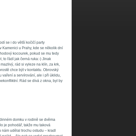
 se i do větší kočičí party
v Kamenici u Prahy, kde se několik dní
 pohodový kocourek, pokud se mu tedy
 to řádí jak černá ruka:-) Jinak
azlivý, rád si vyleze na klín, za krk,
prostě chce být v kontaktu. Obrovský
aření a servírování, ale i při úklidu,
konfliktní. Rád se dívá z okna, byl by
rodinném domku v rodině se dvěma
lo je pohodář, takže mu taková
 nám udělal trochu ostudu – kradl