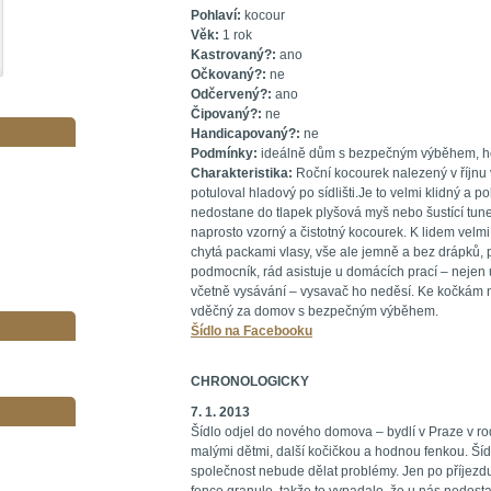
Pohlaví:
kocour
Věk:
1 rok
Kastrovaný?:
ano
Očkovaný?:
ne
Odčervený?:
ano
Čipovaný?:
ne
Handicapovaný?:
ne
Podmínky:
ideálně dům s bezpečným výběhem, hodí
Charakteristika:
Roční kocourek nalezený v říjnu 
potuloval hladový po sídlišti.Je to velmi klidný a
nedostane do tlapek plyšová myš nebo šustící tunel,
naprosto vzorný a čistotný kocourek. K lidem velmi m
chytá packami vlasy, vše ale jemně a bez drápků, 
podmocník, rád asistuje u domácích prací – nejen u v
včetně vysávání – vysavač ho neděsí. Ke kočkám ne
vděčný za domov s bezpečným výběhem.
Šídlo na Facebooku
CHRONOLOGICKY
7. 1. 2013
Šídlo odjel do nového domova – bydlí v Praze v 
malými dětmi, další kočičkou a hodnou fenkou. Šíd
společnost nebude dělat problémy. Jen po příjezdu