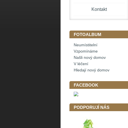
Kontakt
FOTOALBUM
Neumístitelní
Vzpomínáme
Našli nový domov
V léčení
Hledají nový domov
FACEBOOK
PODPORUJÍ NÁS