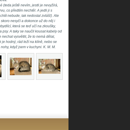
mova.
(teda ještě nevím, jestli je nevyžírá,
, co předtím nechtěl. A jedli ji s
chtít nebude, tak nedostal zvlášť). Ale
skoro nesyčí a dokonce už do něj i
ubydlící, která se teď učí na zkoušky,
ma psy. A taky se naučil kousat kabely od
 nechat vysvětlit, že to nemá dělat,
k je hodný, rád leží na klíně, nebo se
 nohy, když jsem v kuchyni. K. M. M.