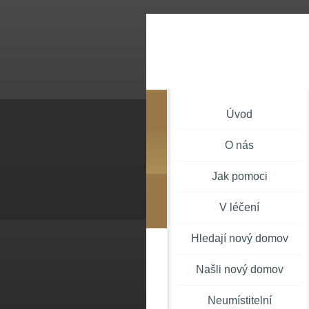
Úvod
O nás
Jak pomoci
V léčení
Hledají nový domov
Našli nový domov
Neumístitelní