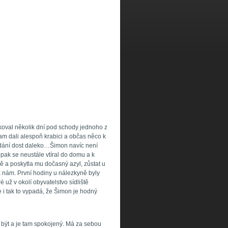
oval několik dní pod schody jednoho z
am dali alespoň krabici a občas něco k
dání dost daleko…Šimon navíc není
pak se neustále vtíral do domu a k
 a poskytla mu dočasný azyl, zůstat u
k nám. První hodiny u nálezkyně byly
už v okolí obyvatelstvo sídliště
e i tak to vypadá, že Šimon je hodný
být a je tam spokojený. Má za sebou