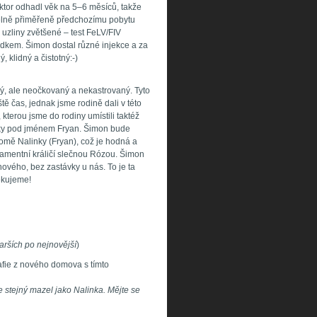
ktor odhadl věk na 5–6 měsíců, takže
telně přiměřeně předchozímu pobytu
 uzliny zvětšené – test FeLV/FIV
edkem. Šimon dostal různé injekce a za
 klidný a čistotný:-)
, ale neočkovaný a nekastrovaný. Tyto
tě čas, jednak jsme rodině dali v této
 kterou jsme do rodiny umístili taktéž
ky pod jménem Fryan. Šimon bude
romě Nalinky (Fryan), což je hodná a
amentní králičí slečnou Rózou. Šimon
vého, bez zastávky u nás. To je ta
ěkujeme!
arších po nejnovější
)
afie z nového domova s tímto
e stejný mazel jako Nalinka. Mějte se