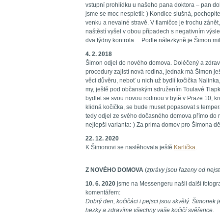
vstupní prohlídku u našeho pana doktora – pan do
jsme se moc nespletli:-) Kondice slušná, pochopi
venku a nevalné stravě. V tlamičce je trochu zánět,
naštěstí vyšel v obou případech s negativním výsl
dva týdny kontrola… Podle nálezkyně je Šimon milý,
4. 2. 2018
Šimon odjel do nového domova. Doléčený a zdravý
procedury zajistí nová rodina, jednak má Šimon ješ
věci důvěru, neboť u nich už bydlí kočička Nalinka,
my, ještě pod občanským sdružením Toulavé Tlap
bydlet se svou novou rodinou v bytě v Praze 10, k
klidná kočička, se bude muset popasovat s temper
tedy odjel ze svého dočasného domova přímo do no
nejlepší varianta:-) Za prima domov pro Šimona d
22. 12. 2020
K Šimonovi se nastěhovala ještě
Karlička
.
Z NOVÉHO DOMOVA
(
zprávy jsou řazeny od nejst
10. 6. 2020
jsme na Messengeru našli další fotogr
komentářem:
Dobrý den, kočičáci i pejsci jsou skvělý. Šimonek j
hezky a zdravíme všechny vaše kočičí svěřence.