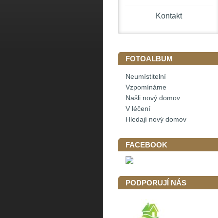
Kontakt
FOTOALBUM
Neumístitelní
Vzpomínáme
Našli nový domov
V léčení
Hledají nový domov
FACEBOOK
PODPORUJÍ NÁS