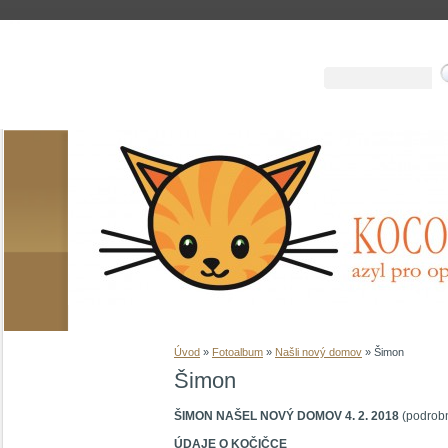
Úvod
»
Fotoalbum
»
Našli nový domov
»
Šimon
Šimon
ŠIMON NAŠEL NOVÝ DOMOV 4. 2. 2018
(podrobn
ÚDAJE O KOČIČCE