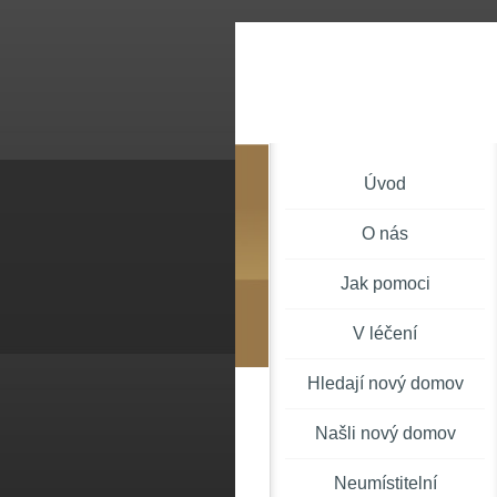
Úvod
O nás
Jak pomoci
V léčení
Hledají nový domov
Našli nový domov
Neumístitelní