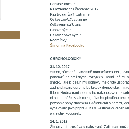
Pohlaví:
kocour
Narozen/a:
cca červenec 2017
Kastrovaný/a?:
zatím ne
Očkovaný/á?:
zatím ne
Odčervený/a?:
ano
Čipovaný/a?:
ne
Handicapovaný/a?:
Podmínky:
Šimon na Facebooku
CHRONOLOGICKY
31. 12. 2017
Šimon, původně evidentně domácí kocourek, bivak
paneláků na pražských Roztylech. Hodní lidé mu t
snědku, ale k ideálnímu domovu mělo toto uspořá
žádný plašan, kterému by takový domov stačil, nao
lidem. Hodná paní z domu ho nakonec vzala k sobě
ní ale nemůže. A tak co nejdříve ho přestěhujeme 
poznamenány strachem z dělobuchů a petard, které 
vypalovalo jako přípravu na silvestrovský večer, al
a čistotný kocourek.
14. 1. 2018
Šimon zatím zůstává u nálezkyně. Zatím tam může 