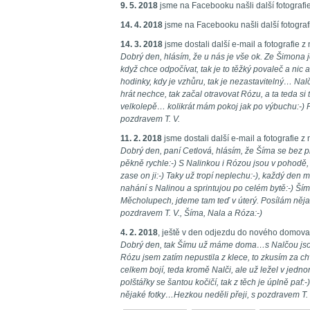
9. 5. 2018
jsme na Facebooku našli další fotografi
14. 4. 2018
jsme na Facebooku našli další fotograf
14. 3. 2018
jsme dostali další e-mail a fotografie
Dobrý den, hlásím, že u nás je vše ok. Ze Šimona j
když chce odpočívat, tak je to těžký povaleč a nic
hodinky, kdy je vzhůru, tak je nezastavitelný… Nalč
hrát nechce, tak začal otravovat Rózu, a ta teda si 
velkolepě… kolikrát mám pokoj jak po výbuchu:-) P
pozdravem T. V.
11. 2. 2018
jsme dostali další e-mail a fotografie
Dobrý den, paní Cetlová, hlásím, že Šíma se bez pr
pěkně rychle:-) S Nalinkou i Rózou jsou v pohodě
zase on ji:-) Taky už tropí neplechu:-), každý den
nahání s Nalinou a sprintujou po celém bytě:-) Ší
Měcholupech, jdeme tam teď v úterý. Posílám nějaké
pozdravem T. V., Šíma, Nala a Róza:-)
4. 2. 2018
, ještě v den odjezdu do nového domova, 
Dobrý den, tak Šímu už máme doma…s Nalčou jsou 
Rózu jsem zatím nepustila z klece, to zkusím za ch
celkem bojí, teda kromě Nalči, ale už ležel v jedno
polštářky se šantou kočičí, tak z těch je úplně paf:-)
nějaké fotky…Hezkou neděli přeji, s pozdravem T. 