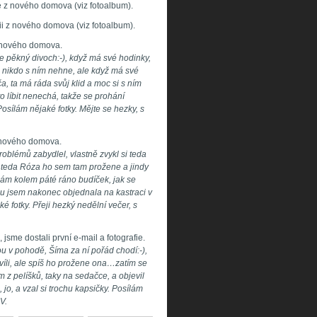
e z nového domova (viz fotoalbum).
ii z nového domova (viz fotoalbum).
 z nového domova.
e pěkný divoch:-), když má své hodinky,
 a nikdo s ním nehne, ale když má své
a, ta má ráda svůj klid a moc si s ním
to líbit nenechá, takže se prohání
osílám nějaké fotky. Mějte se hezky, s
 z nového domova.
oblémů zabydlel, vlastně zvykl si teda
, teda Róza ho sem tam prožene a jindy
 mám kolem páté ráno budíček, jak se
mu jsem nakonec objednala na kastraci v
 fotky. Přeji hezký nedělní večer, s
jsme dostali první e-mail a fotografie.
v pohodě, Šíma za ní pořád chodí:-),
víli, ale spíš ho prožene ona…zatím se
m z pelíšků, taky na sedačce, a objevil
, jo, a vzal si trochu kapsičky. Posílám
V.