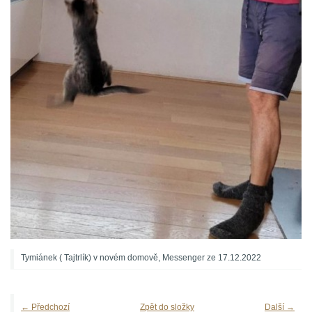
Tymiánek ( Tajtrlík) v novém domově, Messenger ze 17.12.2022
← Předchozí
Zpět do složky
Další →