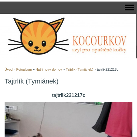
Úvod
»
Fotoalbum
»
Našli nový domov
»
Tajtrlík (Tymiánek)
»
tajtrlik221217c
Tajtrlík (Tymiánek)
tajtrlik221217c