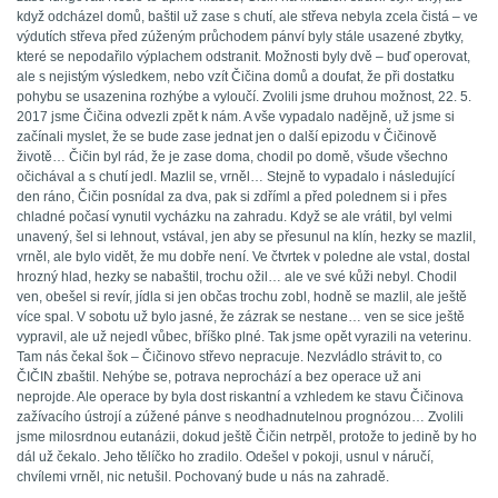
když odcházel domů, baštil už zase s chutí, ale střeva nebyla zcela čistá – ve
výdutích střeva před zúženým průchodem pánví byly stále usazené zbytky,
které se nepodařilo výplachem odstranit. Možnosti byly dvě – buď operovat,
ale s nejistým výsledkem, nebo vzít Čičina domů a doufat, že při dostatku
pohybu se usazenina rozhýbe a vyloučí. Zvolili jsme druhou možnost, 22. 5.
2017 jsme Čičina odvezli zpět k nám. A vše vypadalo nadějně, už jsme si
začínali myslet, že se bude zase jednat jen o další epizodu v Čičinově
životě… Čičin byl rád, že je zase doma, chodil po domě, všude všechno
očichával a s chutí jedl. Mazlil se, vrněl… Stejně to vypadalo i následující
den ráno, Čičin posnídal za dva, pak si zdříml a před polednem si i přes
chladné počasí vynutil vycházku na zahradu. Když se ale vrátil, byl velmi
unavený, šel si lehnout, vstával, jen aby se přesunul na klín, hezky se mazlil,
vrněl, ale bylo vidět, že mu dobře není. Ve čtvrtek v poledne ale vstal, dostal
hrozný hlad, hezky se nabaštil, trochu ožil… ale ve své kůži nebyl. Chodil
ven, obešel si revír, jídla si jen občas trochu zobl, hodně se mazlil, ale ještě
více spal. V sobotu už bylo jasné, že zázrak se nestane… ven se sice ještě
vypravil, ale už nejedl vůbec, bříško plné. Tak jsme opět vyrazili na veterinu.
Tam nás čekal šok – Čičinovo střevo nepracuje. Nezvládlo strávit to, co
ČIČIN zbaštil. Nehýbe se, potrava neprochází a bez operace už ani
neprojde. Ale operace by byla dost riskantní a vzhledem ke stavu Čičinova
zažívacího ústrojí a zúžené pánve s neodhadnutelnou prognózou… Zvolili
jsme milosrdnou eutanázii, dokud ještě Čičin netrpěl, protože to jedině by ho
dál už čekalo. Jeho tělíčko ho zradilo. Odešel v pokoji, usnul v náručí,
chvílemi vrněl, nic netušil. Pochovaný bude u nás na zahradě.