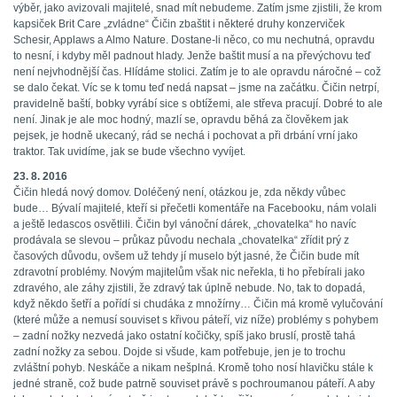
výběr, jako avizovali majitelé, snad mít nebudeme. Zatím jsme zjistili, že krom
kapsiček Brit Care „zvládne“ Čičin zbaštit i některé druhy konzerviček
Schesir, Applaws a Almo Nature. Dostane-li něco, co mu nechutná, opravdu
to nesní, i kdyby měl padnout hlady. Jenže baštit musí a na převýchovu teď
není nejvhodnější čas. Hlídáme stolici. Zatím je to ale opravdu náročné – což
se dalo čekat. Víc se k tomu teď nedá napsat – jsme na začátku. Čičin netrpí,
pravidelně baští, bobky vyrábí sice s obtížemi, ale střeva pracují. Dobré to ale
není. Jinak je ale moc hodný, mazlí se, opravdu běhá za člověkem jak
pejsek, je hodně ukecaný, rád se nechá i pochovat a při drbání vrní jako
traktor. Tak uvidíme, jak se bude všechno vyvíjet.
23. 8. 2016
Čičin hledá nový domov. Doléčený není, otázkou je, zda někdy vůbec
bude… Bývalí majitelé, kteří si přečetli komentáře na Facebooku, nám volali
a ještě ledascos osvětlili. Čičin byl vánoční dárek, „chovatelka“ ho navíc
prodávala se slevou – průkaz původu nechala „chovatelka“ zřídit prý z
časových důvodu, ovšem už tehdy jí muselo být jasné, že Čičin bude mít
zdravotní problémy. Novým majitelům však nic neřekla, ti ho přebírali jako
zdravého, ale záhy zjistili, že zdravý tak úplně nebude. No, tak to dopadá,
když někdo šetří a pořídí si chudáka z množírny… Čičin má kromě vylučování
(které může a nemusí souviset s křivou páteří, viz níže) problémy s pohybem
– zadní nožky nezvedá jako ostatní kočičky, spíš jako bruslí, prostě tahá
zadní nožky za sebou. Dojde si všude, kam potřebuje, jen je to trochu
zvláštní pohyb. Neskáče a nikam nešplná. Kromě toho nosí hlavičku stále k
jedné straně, což bude patrně souviset právě s pochroumanou páteří. A aby