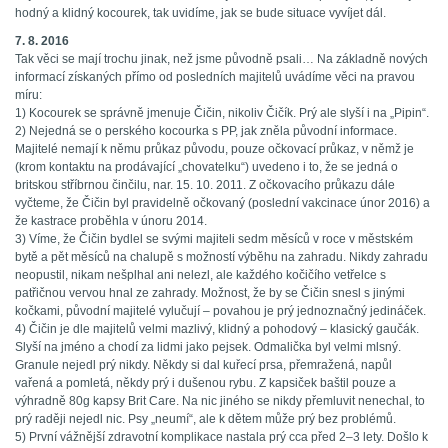
hodný a klidný kocourek, tak uvidíme, jak se bude situace vyvíjet dál.
7. 8. 2016
Tak věci se mají trochu jinak, než jsme původně psali… Na základně nových
informací získaných přímo od posledních majitelů uvádíme věci na pravou
míru:
1) Kocourek se správně jmenuje Čičin, nikoliv Čičík. Prý ale slyší i na „Pipin“.
2) Nejedná se o perského kocourka s PP, jak zněla původní informace.
Majitelé nemají k němu průkaz původu, pouze očkovací průkaz, v němž je
(krom kontaktu na prodávající „chovatelku“) uvedeno i to, že se jedná o
britskou stříbrnou činčilu, nar. 15. 10. 2011. Z očkovacího průkazu dále
vyčteme, že Čičin byl pravidelně očkovaný (poslední vakcinace únor 2016) a
že kastrace proběhla v únoru 2014.
3) Víme, že Čičin bydlel se svými majiteli sedm měsíců v roce v městském
bytě a pět měsíců na chalupě s možností výběhu na zahradu. Nikdy zahradu
neopustil, nikam nešplhal ani nelezl, ale každého kočičího vetřelce s
patřičnou vervou hnal ze zahrady. Možnost, že by se Čičin snesl s jinými
kočkami, původní majitelé vylučují – povahou je prý jednoznačný jedináček.
4) Čičin je dle majitelů velmi mazlivý, klidný a pohodový – klasický gaučák.
Slyší na jméno a chodí za lidmi jako pejsek. Odmalička byl velmi mlsný.
Granule nejedl prý nikdy. Někdy si dal kuřecí prsa, přemražená, napůl
vařená a pomletá, někdy prý i dušenou rybu. Z kapsiček baštil pouze a
výhradně 80g kapsy Brit Care. Na nic jiného se nikdy přemluvit nenechal, to
prý raději nejedl nic. Psy „neumí“, ale k dětem může prý bez problémů.
5) První vážnější zdravotní komplikace nastala prý cca před 2–3 lety. Došlo k