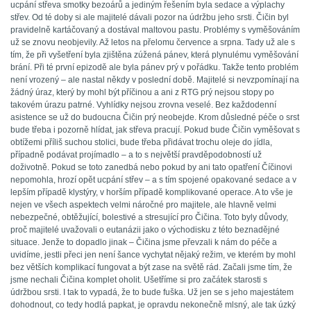
ucpání střeva smotky bezoárů a jediným řešením byla sedace a výplachy
střev. Od té doby si ale majitelé dávali pozor na údržbu jeho srsti. Čičin byl
pravidelně kartáčovaný a dostával maltovou pastu. Problémy s vyměšováním
už se znovu neobjevily. Až letos na přelomu července a srpna. Tady už ale s
tím, že při vyšetření byla zjištěna zúžená pánev, která plynulému vyměšování
brání. Při té první epizodě ale byla pánev prý v pořádku. Takže tento problém
není vrozený – ale nastal někdy v poslední době. Majitelé si nevzpomínají na
žádný úraz, který by mohl být příčinou a ani z RTG prý nejsou stopy po
takovém úrazu patrné. Vyhlídky nejsou zrovna veselé. Bez každodenní
asistence se už do budoucna Čičin prý neobejde. Krom důsledné péče o srst
bude třeba i pozorně hlídat, jak střeva pracují. Pokud bude Čičin vyměšovat s
obtížemi příliš suchou stolici, bude třeba přidávat trochu oleje do jídla,
případně podávat projímadlo – a to s největší pravděpodobností už
doživotně. Pokud se toto zanedbá nebo pokud by ani tato opatření Číčinovi
nepomohla, hrozí opět ucpání střev – a s tím spojené opakované sedace a v
lepším případě klystýry, v horším případě komplikované operace. A to vše je
nejen ve všech aspektech velmi náročné pro majitele, ale hlavně velmi
nebezpečné, obtěžující, bolestivé a stresující pro Čičina. Toto byly důvody,
proč majitelé uvažovali o eutanázii jako o východisku z této beznadějné
situace. Jenže to dopadlo jinak – Čičina jsme převzali k nám do péče a
uvidíme, jestli přeci jen není šance vychytat nějaký režim, ve kterém by mohl
bez větších komplikací fungovat a být zase na světě rád. Začali jsme tím, že
jsme nechali Čičina komplet oholit. Ušetříme si pro začátek starosti s
údržbou srsti. I tak to vypadá, že to bude fuška. Už jen se s jeho majestátem
dohodnout, co tedy hodlá papkat, je opravdu nekonečně mlsný, ale tak úzký