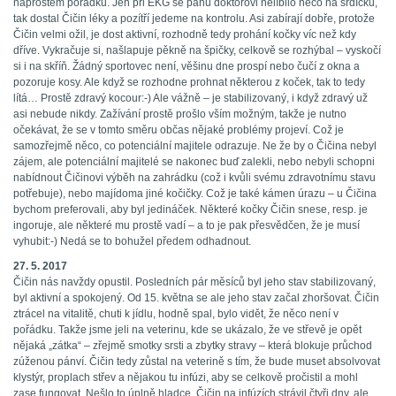
naprostém pořádku. Jen při EKG se panu doktorovi nelíbilo něco na srdíčku,
tak dostal Čičin léky a pozítří jedeme na kontrolu. Asi zabírají dobře, protože
Čičin velmi ožil, je dost aktivní, rozhodně tedy prohání kočky víc než kdy
dříve. Vykračuje si, našlapuje pěkně na špičky, celkově se rozhýbal – vyskočí
si i na skříň. Žádný sportovec není, věšinu dne prospí nebo čučí z okna a
pozoruje kosy. Ale když se rozhodne prohnat některou z koček, tak to tedy
lítá… Prostě zdravý kocour:-) Ale vážně – je stabilizovaný, i když zdravý už
asi nebude nikdy. Zažívání prostě prošlo vším možným, takže je nutno
očekávat, že se v tomto směru občas nějaké problémy projeví. Což je
samozřejmě něco, co potenciální majitele odrazuje. Ne že by o Čičina nebyl
zájem, ale potenciální majitelé se nakonec buď zalekli, nebo nebyli schopni
nabídnout Čičinovi výběh na zahrádku (což i kvůli svému zdravotnímu stavu
potřebuje), nebo majídoma jiné kočičky. Což je také kámen úrazu – u Čičina
bychom preferovali, aby byl jedináček. Některé kočky Čičin snese, resp. je
ingoruje, ale některé mu prostě vadí – a to je pak přesvědčen, že je musí
vyhubit:-) Nedá se to bohužel předem odhadnout.
27. 5. 2017
Čičin nás navždy opustil. Posledních pár měsíců byl jeho stav stabilizovaný,
byl aktivní a spokojený. Od 15. května se ale jeho stav začal zhoršovat. Čičin
ztrácel na vitalitě, chuti k jídlu, hodně spal, bylo vidět, že něco není v
pořádku. Takže jsme jeli na veterinu, kde se ukázalo, že ve střevě je opět
nějaká „zátka“ – zřejmě smotky srsti a zbytky stravy – která blokuje průchod
zúženou pánví. Čičin tedy zůstal na veterině s tím, že bude muset absolvovat
klystýr, proplach střev a nějakou tu infúzi, aby se celkově pročistil a mohl
zase fungovat. Nešlo to úplně hladce, Čičin na infúzích strávil čtyři dny, ale