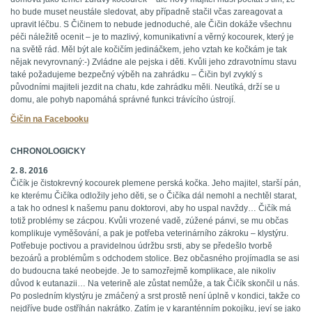
ho bude muset neustále sledovat, aby případně stačil včas zareagovat a
upravit léčbu. S Čičinem to nebude jednoduché, ale Čičin dokáže všechnu
péči náležitě ocenit – je to mazlivý, komunikativní a věrný kocourek, který je
na světě rád. Měl být ale kočičím jedináčkem, jeho vztah ke kočkám je tak
nějak nevyrovnaný:-) Zvládne ale pejska i děti. Kvůli jeho zdravotnímu stavu
také požadujeme bezpečný výběh na zahrádku – Čičin byl zvyklý s
původními majiteli jezdit na chatu, kde zahrádku měli. Neutíká, drží se u
domu, ale pohyb napomáhá správné funkci trávícího ústrojí.
Čičin na Facebooku
CHRONOLOGICKY
2. 8. 2016
Čičík je čistokrevný kocourek plemene perská kočka. Jeho majitel, starší pán,
ke kterému Čičíka odložily jeho děti, se o Čičíka dál nemohl a nechtěl starat,
a tak ho odnesl k našemu panu doktorovi, aby ho uspal navždy… Čičík má
totiž problémy se zácpou. Kvůli vrozené vadě, zúžené pánvi, se mu občas
komplikuje vyměšování, a pak je potřeba veterinárního zákroku – klystýru.
Potřebuje poctivou a pravidelnou údržbu srsti, aby se předešlo tvorbě
bezoárů a problémům s odchodem stolice. Bez občasného projímadla se asi
do budoucna také neobejde. Je to samozřejmě komplikace, ale nikoliv
důvod k eutanazii… Na veterině ale zůstat nemůže, a tak Čičík skončil u nás.
Po posledním klystýru je zmáčený a srst prostě není úplně v kondici, takže co
nejdříve bude ostříhán nakrátko. Zatím je v karanténním pokojíku, jeví se jako