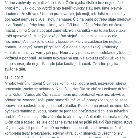
žádné záchvaty astmatického kašle, Čičin dýchá čistě a bez nejmenších
problémů. Jak dlouho vydrží tento téměř idylický stav, netušíme. Pevně
doufáme, že střeva už budou pracovat tak, jak mají, a k dalším kolizím by
docházet nemuselo. Ale jistotu nemáme. Čičina bude potřeba stále sledovat
a v případě potřeby terapii korigovat. Oči bude též potřeba čas od času
mazat, v říjnu Čičina potrápil zánět slzných kanálků – na to asi bude také
trpět opakovaně. Mlsný je také pořád stejně – na tom se asi taky nic
nezmění:-) Ale i tak je to úžasný kocourek, který si zaslouží ten nejlepší
domov. Je chytrý, velmi přizpůsobivý a docela vynalézavý. Přátelský,
kontaktní, mazlivý, věrný jak pes. Neúnavný pomocník, neodolatelný loudil:).
Požitkář a pohodář. Je velmi fixovaný na lidi. Nějakou tu kočku už kolem
sebe snese, ale nejradši bude jako kočičí jedináček. Zvládne pejska,
zvládne děti.
11. 2. 2017
Mnoho týdnů fungoval Čičin bez komplikací, dobře jedl, nezvracel, střeva
pracovala, zácby se nekonaly. Nekašlal, zlepšila se chůze i celkové držení
těla. Kolem Vánoc ale Čičin začal méně jíst, polehával více než obvykle,
přidalo se zvracení. Měli jsme samozřejmě velké obavy z toho, co se zase
objeví, ale naštěstí to byl jen zánět žaludku. Kde k němu přišel, nevíme. Mohl
být bakteriálního původu, mohlo se jednat o pozůstatek těch jeho trávicích
problémů z minulosti. Nic vážného to ale nebylo. Antibiotika zabrala dobře,
Čičin ožil a rozjedl se, ale občasné zvracení ho ještě nějaký čas trápilo. Když
už jsme vyrazili po delší době na veterinu, nechali jsme rovnou udělat i
kompletní testy. Překvapivě, ledviny, játra, cukr, slinivka, to všechno je v