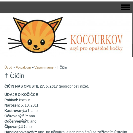
Úvod
»
Fotoalbum
»
Vzpomínáme
»
† Čičin
† Čičin
ČIČIN NÁS OPUSTIL 27. 5. 2017
(podrobnosti níže).
ÚDAJE O KOČIČCE
Pohlaví:
kocour
Narozen:
5. 10. 2011
Kastrovaný/a?:
ano
Očkovaný/á?:
ano
Odčervený/á?:
ano
Čipovaný/á?:
ne
Handicapovaný/á?:
ano, po několika letech problémů se zažívacím ústrojím