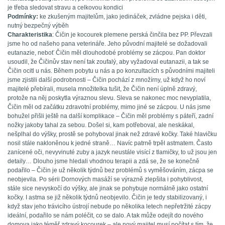
je třeba sledovat stravu a celkovou kondici
Podmínky:
ke zkušeným majitelům, jako jedináček, zvládne pejska i děti,
nutný bezpečný výběh
Charakteristika
: Čičin je kocourek plemene perská činčila bez PP. Převzali
jsme ho od našeho pana veterináře. Jeho původní majitelé se dožadovali
eutanazie, neboť Čičin měl dlouhodobé problémy se zácpou. Pan doktor
usoudil, že Čičinův stav není tak zoufalý, aby vyžadoval eutanazii, a tak se
Čičin ocitl u nás. Během pobytu u nás a po konzultacích s původními majiteli
jsme zjistili další podrobnosti – Čičin pochází z množírny, už když ho noví
majitelé přebírali, musela množitelka tušit, že Čičin není úplně zdravý,
protože na něj poskytla výraznou slevu. Sleva se nakonec moc nevyplatila,
Čičin měl od začátku zdravotní problémy, mimo jiné se zácpou. U nás jsme
bohužel přišli ještě na další komplikace – Čičin měl problémy s páteří, zadní
nožky jakoby tahal za sebou. Došel si, kam potřeboval, ale neskákal,
nešplhal do výšky, prostě se pohyboval jinak než zdravé kočky. Také hlavičku
nosil stále nakloněnou k jedné straně… Navíc patrně trpěl astmatem. Často
zanícené oči, nevyvinuté zuby a jazyk neustále visící z tlamičky, to už jsou jen
detaily… Dlouho jsme hledali vhodnou terapii a zdá se, že se konečně
podařilo – Čičin je už několik týdnů bez problémů s vyměšováním, zácpa se
neobjevila. Po sérii Dornových masáží se výrazně zlepšila i pohyblivost,
stále sice nevyskočí do výšky, ale jinak se pohybuje normálně jako ostatní
kočky. I astma se již několik týdnů neobjevilo. Čičin je tedy stabilizovaný, i
když stav jeho trávicího ústrojí nebude po několika letech nepřetržité zácpy
ideální, podařilo se nám poléčit, co se dalo. A tak může odejít do nového
domova jako téměř zdravý kocourek – ale nový majitel musí počítat s tím, že