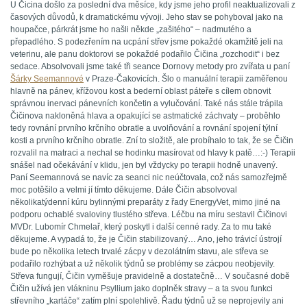
U Čicina došlo za poslední dva měsíce, kdy jsme jeho profil neaktualizovali z
časových důvodů, k dramatickému vývoji. Jeho stav se pohyboval jako na
houpačce, párkrát jsme ho našli někde „zašitého“ – nadmutého a
přepadlého. S podezřením na ucpání střev jsme pokaždé okamžitě jeli na
veterinu, ale panu doktorovi se pokaždé podařilo Čičina „rozchodit“ i bez
sedace. Absolvovali jsme také tři seance Dornovy metody pro zvířata u paní
Šárky Seemannové
v Praze-Čakovicích. Šlo o manuální terapii zaměřenou
hlavně na pánev, křížovou kost a bederní oblast páteře s cílem obnovit
správnou inervaci pánevních končetin a vylučování. Také nás stále trápila
Čičinova nakloněná hlava a opakující se astmatické záchvaty – proběhlo
tedy rovnání prvního krčního obratle a uvolňování a rovnání spojení týlní
kosti a prvního krčního obratle. Zní to složitě, ale probíhalo to tak, že se Čičin
rozvalil na matraci a nechal se hodinku masírovat od hlavy k patě…:-) Terapii
snášel nad očekávání v klidu, jen byl vždycky po terapii hodně unavený.
Paní Seemannová se navíc za seanci nic neúčtovala, což nás samozřejmě
moc potěšilo a velmi jí tímto děkujeme. Dále Čičin absolvoval
několikatýdenní kúru bylinnými preparáty z řady EnergyVet, mimo jiné na
podporu ochablé svaloviny tlustého střeva. Léčbu na míru sestavil Čičinovi
MVDr. Lubomír Chmelař, který poskytl i další cenné rady. Za to mu také
děkujeme. A vypadá to, že je Čičin stabilizovaný… Ano, jeho trávicí ústrojí
bude po několika letech trvalé zácpy v dezolátním stavu, ale střeva se
podařilo rozhýbat a už několik týdnů se problémy se zácpou neobjevily.
Střeva fungují, Čičin vyměšuje pravidelně a dostatečně… V současné době
Čičin užívá jen vlákninu Psyllium jako doplněk stravy – a ta svou funkci
střevního „kartáče“ zatím plní spolehlivě. Řadu týdnů už se neprojevily ani