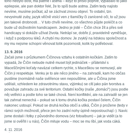
toho nebylo dost, má patrně i astma – když to přišlo poprvé, vypadalo to jako
epilepsie, ale pan doktor řekl, že to spíš bude astma. Zatím tedy najisto
nevíme, musíme počkat, až se záchvat znovu objeví. To ostatní, tzn.
nevyvinuté zuby, jazyk věčně visící ven z tlamičky či zanícené oči, to už jsou
jen takové drobnosti… V tuto chvíli nevíme, co všechno půjde poléčit a co
bude už doživotním handicapem. Jedno je jisté – Čičin chce žít a přes své
handicapy si dokáže užívat života. Netrápí se, dobře jí, pravidelně vyměšuje,
i když s podporou léků. A chybí mu domov. Je zvyklý na lidskou společnost a
my mu nejsme schopni věnovat tolik pozornosti, kolik by potřeboval.
13. 9. 2016
Začali jsme s průzkumem Čičinova vztahu k ostatním kočkám. Zatím to
vypadá, že Čičin nebude nutně muset být jedináček – přátelství s
Maceščinými koťaty navázal celkem rychle, s Maceškou se nemusejí, ale
Čičin ji respektuje. Venku je to ale něco jiného – na zahradě, kam ho občas
pustíme (normálně naše svěřence ven nepouštíme, ale u Čičina jsme
udělali, vzhledem ke zdravotnímu stavu, výjimku) se cítí jako pán tvorstva a
považuje zahradu za své teritorium. Ostatní kočky (naše „domácí“) jsou podle
něj vetřelci a podle toho se také chová. Není konfliktní, ale na zahradě se jen
tak zahnat nenechá – pokud se k tomu druhá kočka postaví čelem, Čičin
nakonec ustoupí. Pokud se druhá kočka otočí a utíká, Čičin ji prožene (tedy v
rámci svých možností, přece jen ho zadní nohy úplně neposlouchají:-). Navíc
jsme dostali i fotky z původního domova (viz fotoalbum) – jak je vidět (a to
jsme si ověřili i u nás), Čičin miluje vodu – moc se mu líbí, jak voda cáká.
4. 11. 2016