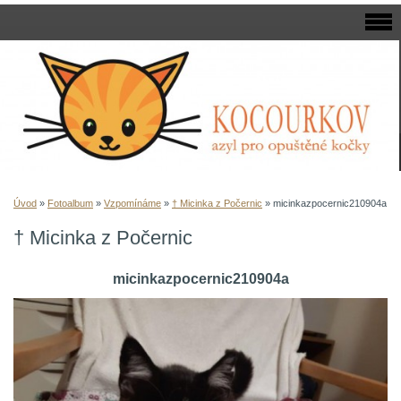
Úvod
»
Fotoalbum
»
Vzpomínáme
»
† Micinka z Počernic
»
micinkazpocernic210904a
† Micinka z Počernic
micinkazpocernic210904a