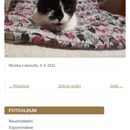
Micinka v depozitu, 4. 9. 2021
← Předchozí
Zpět do složky
Další →
FOTOALBUM
Neumístitelní
Vzpomínáme