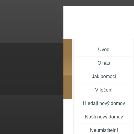
Úvod
O nás
Jak pomoci
V léčení
Hledají nový domov
Našli nový domov
Neumístitelní