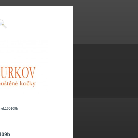
mek160109b
109b