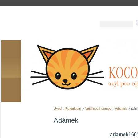
Úvod
»
Fotoalbum
»
Našli nový domov
»
Adámek
»
ada
Adámek
adamek160