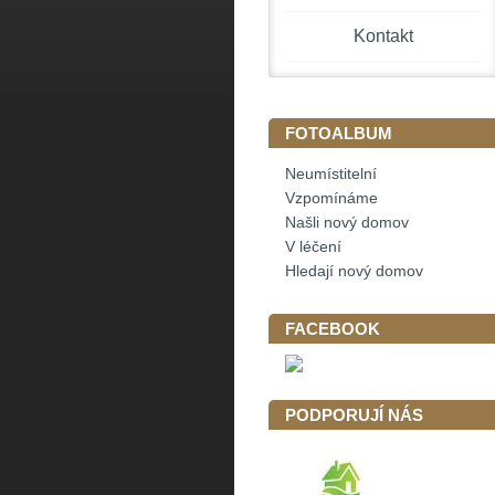
Kontakt
FOTOALBUM
Neumístitelní
Vzpomínáme
Našli nový domov
V léčení
Hledají nový domov
FACEBOOK
PODPORUJÍ NÁS