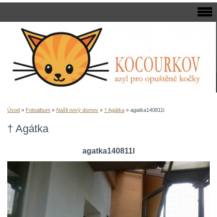
Úvod
»
Fotoalbum
»
Našli nový domov
»
† Agátka
»
agatka140811l
† Agátka
agatka140811l