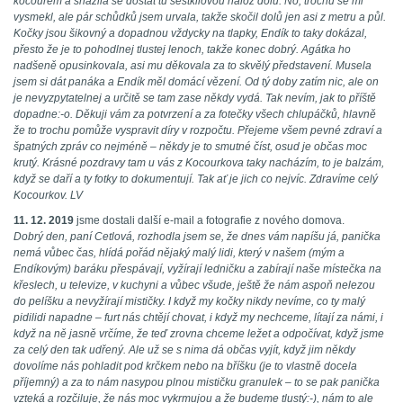
kocourem a snažila se dostat tu šestkilovou nálož dolů. No, trochu se mi
vysmekl, ale pár schůdků jsem urvala, takže skočil dolů jen asi z metru a půl.
Kočky jsou šikovný a dopadnou vždycky na tlapky, Endík to taky dokázal,
přesto že je to pohodlnej tlustej lenoch, takže konec dobrý. Agátka ho
nadšeně opusinkovala, asi mu děkovala za to skvělý představení. Musela
jsem si dát panáka a Endík měl domácí vězení. Od tý doby zatím nic, ale on
je nevyzpytatelnej a určitě se tam zase někdy vydá. Tak nevím, jak to příště
dopadne:-o. Děkuji vám za potvrzení a za fotečky všech chlupáčků, hlavně
že to trochu pomůže vyspravit díry v rozpočtu. Přejeme všem pevné zdraví a
špatných zpráv co nejméně – někdy je to smutné číst, osud je občas moc
krutý. Krásné pozdravy tam u vás z Kocourkova taky nacházím, to je balzám,
když se daří a ty fotky to dokumentují. Tak ať je jich co nejvíc. Zdravíme celý
Kocourkov. LV
11. 12. 2019
jsme dostali další e-mail a fotografie z nového domova.
Dobrý den, paní Cetlová, rozhodla jsem se, že dnes vám napíšu já, panička
nemá vůbec čas, hlídá pořád nějaký malý lidi, který v našem (mým a
Endíkovým) baráku přespávají, vyžírají ledničku a zabírají naše místečka na
křeslech, u televize, v kuchyni a vůbec všude, ještě že nám aspoň nelezou
do pelíšku a nevyžírají mističky. I když my kočky nikdy nevíme, co ty malý
pidilidi napadne – furt nás chtějí chovat, i když my nechceme, lítají za námi, i
když na ně jasně vrčíme, že teď zrovna chceme ležet a odpočívat, když jsme
za celý den tak udřený. Ale už se s nima dá občas vyjít, když jim někdy
dovolíme nás pohladit pod krčkem nebo na bříšku (je to vlastně docela
příjemný) a za to nám nasypou plnou mističku granulek – to se pak panička
vzteká a rozčiluje, že nás moc vykrmujou a že budeme tlustý:-), nám to ale