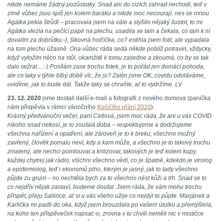
nikde nemáme žádný pozůstatky. Snad ani do cizích zahrad nechodí, teď v
zimě vůbec jsou spíš jen kolem baráku a nikde moc necourají. nes se mnou
Agátka pekla štrůdl – pracovala jsem na vále a slyším nějaký šustot, to mi
Agátka vlezla na pečící papír na plechu, usadila se tam a čekala, co tam k ní
dovalím za dobrůtku:-), šikovná holčička, co? estihla jsem fotit, ale vypadala
na tom plechu úžasně. Ona vůbec ráda sedá někde poblíž potravin, vždycky,
když vyložím něco na stůl, okamžitě k tomu zasedne a zkoumá, co by se tak
dalo sežrat…:-) Posílám zase trochu fotek, je to pořád jen domácí pohoda,
ale co taky v týhle blbý době víc, že jo? Zatím jsme OK, covidu odoláváme,
uvidíme, jak to bude dál. Takže taky se chraňte, ať to vydržíme. LV
23. 12. 2020
jsme dostali další e-mail a fotografii z nového domova (panička
nám přispěvla v rámci vánočního
Kočičího přání 2020
).
Krásný předvánoční večer, paní Cetlová, jsem moc ráda, že ani u vás COVID
nikoho snad nekosí, je to zoufalá doba – respektujeme a dodržujeme
všechna nařízení a opatření, ale zároveň je to k breku, všechno možný
zavřený, člověk pomalu neví, kdy a kam může, a všechno je to takový trochu
zmatený, ale nechci pomlouvat a kritizovat, takových je teď kolem kupy,
každej chytrej jak rádio, všichni všechno vědí, co je špatně, kdekdo je virolog
a epidemiolog, teď i ekonomů plno, kterým je jasný, jak to tady všechno
půjde zu grunt – no nechtěla bych za to všechno nést kůži a trh. Snad se to
co nejdřív nějak zastaví, budeme doufat. Jsem ráda, že vám mohu trochu
přispět, přeju Sallince, ať si u vás všeho užije co nejdýl to půjde. Marjánek a
Karlička mi padli do oka, když jsem brouzdala po vašem útulku a přemýšlela,
na koho ten příspěveček napsat:-o, zrovna v tu chvíli neměli nic v mističce