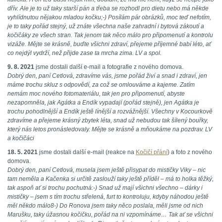
dřív. Ale je to už taky starší pán a třeba se rozhodl pro dietu nebo má někde
vyhlídnutou nějakou mladou kočku;-) Posílám pár obrázků, moc teď nefotím,
je to taky pořád stejný, už znáte všechna naše zahradní i bytová zákoutí a
kočičáky ze všech stran. Tak jenom tak něco málo pro připomenutí a kontrolu
vizáže. Mějte se krásně, buďte všichni zdraví, přejeme příjemné babí léto, ať
co nejdýl vydrží, než přijde zase ta mrcha zima. LV a spol.
9. 8. 2021
jsme dostali další e-mail a fotografie z nového domova.
Dobrý den, paní Cetlová, zdravíme vás, jsme pořád živí a snad i zdraví, jen
máme trochu skluz s odpovědí, za což se omlouváme a kajeme. Zatím
nemám moc nového fotomateriálu, tak jen pro připomenutí, abyste
nezapomněla, jak Agátka a Endík vypadají (pořád stejně), jen Agátka je
trochu pohodlnější a Endík ještě línější a rozvážnější. Všechny v Kocourkově
zdravíme a přejeme krásný zbytek léta, snad už nebudou tak šílený bouřky,
který nás letos pronásledovaly. Mějte se krásně a mňoukáme na pozdrav. LV
a kočičáci
18. 5. 2021
jsme dostali další e-mail (reakce na
Kočičí přání
) a foto z nového
domova.
Dobrý den, paní Cetlová, musela jsem ještě přisypat do mističky Viky – nic
tam neměla a Kačenka si určitě zaslouží taky ještě příděl – má to holka těžký,
tak aspoň ať si trochu pochutná:-) Snad už mají všichni všechno – dárky i
mističky – jsem s tím trochu střelená, furt to kontroluju, kdyby náhodou ještě
měl někdo málo8-) Do Ronova jsem taky něco poslala, měli jsme od nich
Marušku, taky úžasnou kočičku, pořád na ni vzpomínáme… Tak ať se všichni