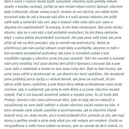
kteří s námi v našem domě bydlí, vymysleli: všechny naše pelíšky někam
sbalili, v baráku rambajz, pořád se tam motali nějací cizinci špinaví, všechno
tady rozbourali, všude samej prach, nedalo se ani dýchat, ani nikde ležet,
bouchali tady do zdí a bourali náš dům a ti naši domácí dobráci jim ještě
vařili kafe a vyháněli nás ven, aby ti makači měli celej dům pro sebe a
abysme jim nepřekáželi!!! Ta potupa, to jim teda nedarujem. Byli jsme venku
dlouho, aby se o nás báli a byli pořádně vystrašení, že jim třeba utečeme,
když s náma takhle bezohledně zacházeli. Ale pak jsme měli hlad, tak jsme
přišli až tak na třetí zavolání, aby to neměli tak jednoduchý. Mohli se
přetrhnout, jak nám pořád někam nosili deky a polštářky, abysme to měli v
tom bordelu dostatečně pohodlný, tak jsme si schválně ustlali v tom
největším sajrajtu a všechno jsme jim pak zasvinili. Tak! Ani necekli a nandali
nám plný mističky, než zase druhej den přišli ti špinavci a bourali dál a pak
zase zdili a obkládali a motali se tam zase celej den. Bylo to fakt hrozný, tak
jsme zase zdrhli a domlouvali se, jak dlouho ten teror vydržíme. Ale dostávali
jsme pořádný porce bašty a i víckrát denně, tak jsme se rozhodli, že jim
dáme ještě šanci, vydržíme a pak třeba něco někde poškrábeme nebo jinak
zničíme, aby si uvědomili, jak jsme to měli těžký a co jsme všechno museli
vytrpět. Pak ti cizí bourači konečně odtáhli a mysleli jsme, že už bude klid.
Prdlajs, domácí nám zase přerovnali dům, bylo to tady jak na nádraží a
nasáčkovali se sem další vetřelci a všude všechno začali natírat na bílo. A
toho smradu zase všude, panička si pochvalovala, jak to všechno všude
krásně voní, no, teda nevím, asi jí covid poškodil čich, protože já vím, jak mají
domy a pelíšky vonět a tohle tedy vůně pro mě nebyla ani omylem. Endík se
nevyjadřoval a radši hned odtáhl na terasu, tam se zavrtal do těch krámů, co