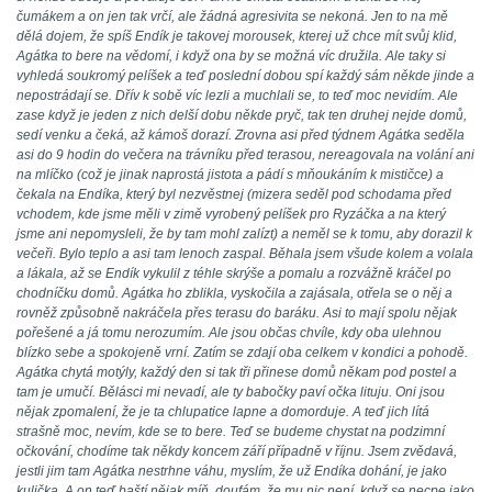
čumákem a on jen tak vrčí, ale žádná agresivita se nekoná. Jen to na mě
dělá dojem, že spíš Endík je takovej morousek, kterej už chce mít svůj klid,
Agátka to bere na vědomí, i když ona by se možná víc družila. Ale taky si
vyhledá soukromý pelíšek a teď poslední dobou spí každý sám někde jinde a
nepostrádají se. Dřív k sobě víc lezli a muchlali se, to teď moc nevidím. Ale
zase když je jeden z nich delší dobu někde pryč, tak ten druhej nejde domů,
sedí venku a čeká, až kámoš dorazí. Zrovna asi před týdnem Agátka seděla
asi do 9 hodin do večera na trávníku před terasou, nereagovala na volání ani
na mlíčko (což je jinak naprostá jistota a pádí s mňoukáním k mističce) a
čekala na Endíka, který byl nezvěstnej (mizera seděl pod schodama před
vchodem, kde jsme měli v zimě vyrobený pelíšek pro Ryzáčka a na který
jsme ani nepomysleli, že by tam mohl zalízt) a neměl se k tomu, aby dorazil k
večeři. Bylo teplo a asi tam lenoch zaspal. Běhala jsem všude kolem a volala
a lákala, až se Endík vykulil z téhle skrýše a pomalu a rozvážně kráčel po
chodníčku domů. Agátka ho zblikla, vyskočila a zajásala, otřela se o něj a
rovněž způsobně nakráčela přes terasu do baráku. Asi to mají spolu nějak
pořešené a já tomu nerozumím. Ale jsou občas chvíle, kdy oba ulehnou
blízko sebe a spokojeně vrní. Zatím se zdají oba celkem v kondici a pohodě.
Agátka chytá motýly, každý den si tak tři přinese domů někam pod postel a
tam je umučí. Bělásci mi nevadí, ale ty babočky paví očka lituju. Oni jsou
nějak zpomalení, že je ta chlupatice lapne a domorduje. A teď jich lítá
strašně moc, nevím, kde se to bere. Teď se budeme chystat na podzimní
očkování, chodíme tak někdy koncem září případně v říjnu. Jsem zvědavá,
jestli jim tam Agátka nestrhne váhu, myslím, že už Endíka dohání, je jako
kulička. A on teď baští nějak míň, doufám, že mu nic není, když se necpe jako