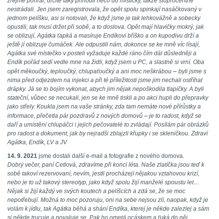
zřejmě pohrál, určitě taky přihodil něco do mističky, takže stoprocentně
nestrádali. Jen jsem zaregistrovala, že opět spolu spinkají nasáčkovaný v
jednom pelíšku, asi si notovali, že když jsme je tak lehkovážně a sobecky
opustili, tak musí držet při sobě, a to doslova. Opět mají hlavičky mokrý, jak
se oblizují, Agátka ťapká a masíruje Endíkovi bříško a on kupodivu drží a
ještě jí oblizuje čumáček. Ale odpustili nám, dokonce se ke mně víc lísají,
Agátka své místečko v posteli vyžaduje každé ráno čím dál důsledněji a
Endík pořád sedí vedle mne na židli, když jsem u PC, a slastně si vrní. Oba
–
opět měkoučký, teploučký, chlupaťoučký a ani moc neškrábou
byli jsme s
nima před odjezdem na injekci a při té příležitosti jsme jim nechali ostříhat
drápky. Já se to bojím vykonat, abych jim nějak nepoškodila tlapičky. A byli
stateční, vůbec se necukali, jen se ke mně tiskli a po akci hupli do přepravky
jako střely. Koukla jsem na vaše stránky, zda tam nemáte nové přírůstky a
–
informace, přečetla pár pozdravů z nových domovů
je to radost, když se
daří a umístění chlupáčci i jejich pečovatelé to zvládají. Posílám pár obrázků
pro radost a dokument, jak by nejradši zblajzli křupky i se skleničkou. Zdraví
Agátka, Endík, LV a JV
14. 9. 2021
jsme dostali další e-mail a fotografie z nového domova.
Dobrý večer, paní Cetlová, zdravíme při konci léta. Naše zlatíčka jsou teď k
sobě takoví rezervovaní, nevím, jestli procházejí nějakou vztahovou krizí,
nebo je to už takový stereotyp, jako když spolu žijí manželé spoustu let…
Nějak si žijí každý ve svých koutech a pelíšcích a zdá se, že se moc
nepotřebují. Možná to moc pozoruju, oni na sebe nejsou zlí, naopak, když je
volám k jídlu, tak Agátka běhá a shání Endíka, kterej je někde zalezlej a sám
si někde trucuje a povaluje se. Pak ho ometá ocáskem a ťuká do něj