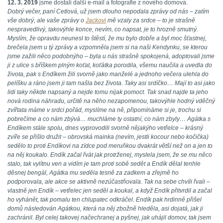
12. 3. 2019
jsme dostali další e-mail a fotografie z nového domova.
Dobrý večer, paní Cetlová, už jsem dlouho nepodala zprávy od nás – zatím
vše dobrý, ale vaše zprávy o
Jackovi
mě vzaly za srdce – to je strašně
nespravedlivý, takovýhle konce, nevím, co napsat, je to hrozně smutný.
Myslím, že opravdu neunesl to štěstí, že mu bylo dobře a byl moc šťastnej,
brečela jsem u tý zprávy a vzpomněla jsem si na naši Kendynku, se kterou
jsme zažili něco podobnýho – byla u nás strašně spokojená, adoptovali jsme
ji z ulice s bříškem plným koťat, koťátka porodila, všemu naučila a uvedla do
života, pak s Endíkem žili svorně jako manželé a jednoho večera ulehla do
pelíšku a ráno jsem ji tam našla bez života. Taky asi srdíčko… Mají to asi jako
lidi taky někde napsaný a nejde tomu nijak pomoct. Tak snad najde ta jeho
nová rodina náhradu, určitě na něho nezapomenou, takovýhle hodný vděčný
zvířtata máme v srdci pořád, myslíme na ně, připomínáme si je, trochu si
pobrečíme a co nám zbývá… muchláme ty ostatní, co nám zbyly… Agátka s
Endíkem stále spolu, dnes vyprovodili svorně nějakýho vetřelce – krásný
zvíře se přišlo družit – obrovská mainka (nevím, jestli kocour nebo kočička)
sedělo to proti Endíkovi na zídce pod meruňkou dvakrát větší než on a jen to
na něj koukalo. Endík začal řvát jak protrženej, myslela jsem, že se mu něco
stalo, tak vylítnu ven a vidím je tam proti sobě sedět a Endík dělal tenhle
děsnej bengál, Agátka mu seděla tesně za zadkem a zřejmě ho
podporovala, ale akce se aktivně nezúčastňovala. Tak na sebe chvíli řvali –
vlastně jen Endík – vetřelec jen seděl a koukal, a když Endík přitvrdil a začal
ho vyhánět, tak pomalu ten chlupatec odkráčel. Endík pak hrdinně přišel
domů následován Agátkou, která na něj zbožně hleděla, asi dojatá, jak ji
zachránil. Byl celej takovej načechranej a pyšnej, jak uhájil domov, tak jsem