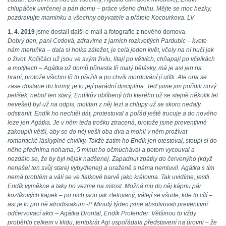
chlupáček uvrčenej a pán domu – práce všeho druhu. Mějte se moc hezky,
pozdravujte maminku a všechny obyvatele a přátele Kocourkova. LV
1. 4. 2019
jsme dostali další e-mail a fotografie z nového domova.
Dobrý den, paní Cetlová, zdravíme z jarních rozkvetlých Pardubic – kvete
nám meruňka – dala si holka záležet, je celá jeden květ, včely na ní hučí jak
o život. Kočičáci už jsou ve svým živlu, lítají po větvích, chňapají po včelkách
a motýlech – Agátka už domů přinesla tři malý bělásky, má je asi jen na
hraní, protože všichni tři to přežili a po chvíli mordování jí ulítli. Ale ona se
zase dostane do formy, je to její parádní disciplína. Teď jsme jim pořídili nový
pelíšek, neboť ten starý, Endíkův oblíbený (do kterého už se stejně několik let
nevešel) byl už na odpis, molitan z něj lezl a chlupy už se skoro nedaly
odstranit. Endík ho nechtěl dát, protestoval a pořád ještě trucuje a do nového
leze jen Agátka. Je v něm teda trošku ztracená, protože jsme preventivně
zakoupili větší, aby se do něj vešli oba dva a mohli v něm prožívat
romantické láskyplné chvilky. Takže zatím ho Endík jen otestoval, stoupl si do
něho předníma nohama, 5 minut ho očmuchával a potom vycouval a
nezdálo se, že by byl nějak nadšenej. Zapadnul zpátky do červenýho (když
nenašel ten svůj starej vybydlenej) a uraženě s náma nemluvil. Agátka s tím
nemá problém a válí se ve fialkové barvě jako královna. Tak uvidíme, jestli
Endík vyměkne a taky ho vezme na milost. Možná mu do něj kápnu pár
kozlíkových kapek – po nich jsou jak zfetovaný, válejí se všude, kde to cítí –
asi je to pro ně afrodisiakum:-P Minulý týden jsme absolvovali preventivní
odčervovací akci – Agátka Drontal, Endík Profender. Většinou to vždy
proběhlo celkem v klidu, tentokrát Agi uspořádala představení na úrovni – že