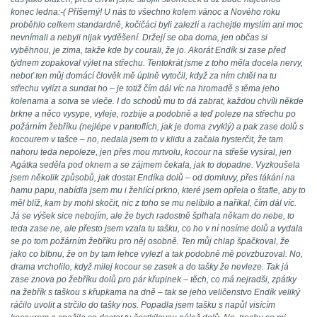
konec ledna:-( Příšerný! U nás to všechno kolem vánoc a Nového roku
proběhlo celkem standardně, kočičáci byli zalezlí a rachejtle myslím ani moc
nevnímali a nebyli nijak vyděšení. Držejí se oba doma, jen občas si
vyběhnou, je zima, takže kde by courali, že jo. Akorát Endík si zase před
týdnem zopakoval výlet na střechu. Tentokrát jsme z toho měla docela nervy,
neboť ten můj domácí člověk mě úplně vytočil, když za ním chtěl na tu
střechu vylízt a sundat ho – je totiž čím dál víc na hromadě s těma jeho
kolenama a sotva se vleče. I do schodů mu to dá zabrat, každou chvíli někde
brkne a něco vysype, vyleje, rozbije a podobně a teď poleze na střechu po
požárním žebříku (nejlépe v pantoflích, jak je doma zvyklý) a pak zase dolů s
kocourem v tašce – no, nedala jsem to v klidu a začala hysterčit, že tam
nahoru teda nepoleze, jen přes mou mrtvolu, kocour na střeše vysíral, jen
Agátka seděla pod oknem a se zájmem čekala, jak to dopadne. Vyzkoušela
jsem několik způsobů, jak dostat Endíka dolů – od domluvy, přes lákání na
hamu papu, nabídla jsem mu i žehlící prkno, které jsem opřela o štafle, aby to
měl blíž, kam by mohl skočit, nic z toho se mu nelíbilo a naříkal, čím dál víc.
Já se výšek sice nebojím, ale že bych radostně šplhala někam do nebe, to
teda zase ne, ale přesto jsem vzala tu tašku, co ho v ní nosíme dolů a vydala
se po tom požárním žebříku pro něj osobně. Ten můj chlap špačkoval, že
jako co blbnu, že on by tam lehce vylezl a tak podobně mě povzbuzoval. No,
drama vrcholilo, když milej kocour se zasek a do tašky že nevleze. Tak já
zase znova po žebříku dolů pro pár křupinek – těch, co má nejradši, zpátky
na žebřík s taškou s křupkama na dně – tak se jeho veličenstvo Endík veliký
ráčilo uvolit a strčilo do tašky nos. Popadla jsem tašku s napůl visícím