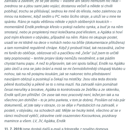
zahradu a zavelím, že se jde domů – vlastně ani skoro nemusím nic říkat –
zvednou se a jdou sami jako vojáci, dostanou večeři a někde si chvíli
pobíhají, trochu se přilísávají, sednou ke mně do křesla, nebo zalehnou za
mnou na koberec, když sedím u PC nebo šicího stroje, a uloží se u mne ke
spánku. Ráno je najdu většinou někde v jejich oblíbených koutcích –
momentálně Endík preferuje křeslo v pokoji našeho synka, a buď je na něm
smotaný, nebo je propletený mezi kolečkama pod křeslem, a Agátka si hoví
pod mým křeslem v obýváku, případně na něm. Ráno mi okupuje postel,
usadí se mi klidně na dece v nohách nebo na břiše (dokumentace přiložena)
a tam normálně regulérně chrápe. Když ji probudí hlad, tak nezaváhá, začne
mi funět do obličeje, oblizovat oči a pacičkou mě „češe“ (už jsem to určitě
taky popisovala) – tenhle projev lásky nemůžu neodměnit, a tak pádím
chystat hamu papu. A než to připravím, tak oni spolu laškují, Endík na Agátku
jako útočí a ona se jako brání a motá se mi černobílohnědý chlupatý klubko u
nohou, tak na ně potajmu koukám, jak se nakonec toho představení
navzájem oblizují a pusinkují a čekají na mističky. Jsou oba teda docela
pěkně tlusťoučký a pěkně se to s nima mazlí. Na zahradě nám pomáhali
česat meruňky a broskve, Agátka to kontrolovala ze žebříku a ze skleníku,
Endík spíš jen přihlížel. On zase tak moc pracovitý není, ležet jen tak a na
všechno jen dohlížet – to je jeho parketa, v tom je dobrej. Posílám od nás pár
dokumentů, ať jste taky v obraze, co se děje v Pardubicích na zahradě, v
posteli, v obýváku, na schodech atd. Mějte se hezky letně, všechno ať se v
rámci možností vyléčí, zdravíme celé osazenstvo Kocourkova, pozdravy
mamince a všem. LV, JV, Agátka, Endík
11. 7. 2019
jsme dostali další e-mail a fotografie z nového domova.