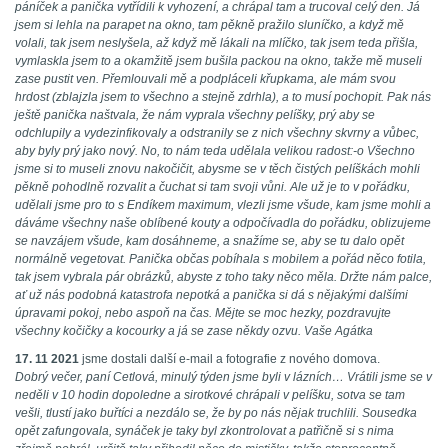
páníček a panička vytřídili k vyhození, a chrápal tam a trucoval celý den. Já
jsem si lehla na parapet na okno, tam pěkně pražilo sluníčko, a když mě
volali, tak jsem neslyšela, až když mě lákali na mlíčko, tak jsem teda přišla,
vymlaskla jsem to a okamžitě jsem bušila packou na okno, takže mě museli
zase pustit ven. Přemlouvali mě a podpláceli křupkama, ale mám svou
hrdost (zblajzla jsem to všechno a stejně zdrhla), a to musí pochopit. Pak nás
ještě panička naštvala, že nám vyprala všechny pelíšky, prý aby se
odchlupily a vydezinfikovaly a odstranily se z nich všechny skvrny a vůbec,
aby byly prý jako nový. No, to nám teda udělala velikou radost:-o Všechno
jsme si to museli znovu nakočičit, abysme se v těch čistých pelíškách mohli
pěkně pohodlně rozvalit a čuchat si tam svoji vůni. Ale už je to v pořádku,
udělali jsme pro to s Endíkem maximum, vlezli jsme všude, kam jsme mohli a
dáváme všechny naše oblíbené kouty a odpočívadla do pořádku, oblizujeme
se navzájem všude, kam dosáhneme, a snažíme se, aby se tu dalo opět
normálně vegetovat. Panička občas pobíhala s mobilem a pořád něco fotila,
tak jsem vybrala pár obrázků, abyste z toho taky něco měla. Držte nám palce,
ať už nás podobná katastrofa nepotká a panička si dá s nějakými dalšími
úpravami pokoj, nebo aspoň na čas. Mějte se moc hezky, pozdravujte
všechny kočičky a kocourky a já se zase někdy ozvu. Vaše Agátka
17. 11 2021
jsme dostali další e-mail a fotografie z nového domova.
Dobrý večer, paní Cetlová, minulý týden jsme byli v lázních… Vrátili jsme se v
neděli v 10 hodin dopoledne a sirotkové chrápali v pelíšku, sotva se tam
vešli, tlustí jako buřtíci a nezdálo se, že by po nás nějak truchlili. Sousedka
opět zafungovala, synáček je taky byl zkontrolovat a patřičně si s nima