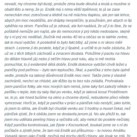
nevadí, my chceme být tlustý, protože zima bude dlouhá a krutá a musíme si
obalit tělo a nervy, že jo. Endík má s nima větší trpělivost, to já se zase
nenechám moc zotročovat a klidně na ně máchnu tlapkou, ale jen tak lehce,
abych jim moc neublížila, ani drápky nevystrčím, ty používám, jen abych si líp
vyběhla na strom. Panička už je zdravá, ale furt nadává, že už ji to štve, že se
pořádně nemůže ani najíst, ale do nemocnice ji prý nikdo nedostane, stejně
by s ní prý nic nedělali, žlučník má venku 40 let a občas se to takhle zvrtne,
tak to musí vydržet. A posledně to bylo fakt blbý, až jsme o ni skoro měli
strach. Lezeme jí do postele, když je jí špatně, a určitě to je naše zásluha, že
už se z těch blbých záchvatů a zvracení dostala. Položíme jí packu na hlavu
(to dělám hlavně já) nebo jí strčím hlavu pod ruku, aby si mě mohla
pomuchlat, to jí evidentně dělá dobře, Endík dokonce vydržel chvíli ležet u
paničky pod peřinou – bylo tam teploučko, říkal, a panička z toho byla úplně
vedle, protože na takový důvěrnosti Endík moc není. Takže jsme ji vlastně
zachránili, nechci se chlubit, ale těžko by to bez nás zvládla. Prohrabala
jsem paničce fotky, ale moc nových tam nemá, jsme taky furt zalezlý někde v
pelíšku v teple, kdo by taky lítal po venku, když je taková kosa! Proběhnem
se, to jo, ale hned bušíme na okno a chceme domů, nebudeme přeci někde
vymrzovat. Horší je, když je panička v práci a páníček nás neslyší, jako tuhle,
já jsem to stihla, ale Endík byl chudák venku asi 3 hodiny a musel čekat, než
páníček zjistil, že k obědu jsem se dostavila jenom já. No ale přežil to, tak
jsem mu udělala peeling hlavy a vyčistila uši, aby nelezl do postele nečistej.
Když panička kontrolovala, jak žijete v Kocourkově, koukali jsme se s ní do
počítače a zjistili jsme, že tam má Endík asi příbuznou – tu novou Amálku.
Vypadá skoro jako Endík, možná má trochu delší chlupy, ale jinak se zdá, že