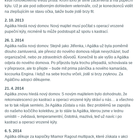
kvůli rohovkovému vředu přišla. Krom toho je silně začervená a má pupeční
kýlu. Už je ale pod odborným dohledem veterináře, což je koneckonců vidět
na zlepšujícím se stavu očka, takže bude jistě brzy fit.
2. 10. 2013
Agátka hledá nový domov. Nový majitel musí počítat s operací vrozené
pupeční kýly, nicméně tu může podstoupit až spolu s kastrací.
26. 1. 2014
Agátka našla nový domov. Stejně jako Jitřenka, i Agátka už byla poměrně
dlouho zamluvená, ale převoz do nového domova nějak nevycházel, buď
organizačně, nebo ze zdravotních důvodů. Konečně to ale vyšlo a Agátka
odjela do nového domova. Po příjezdu byla trochu přepadlá, schovávala se
v přepravce, ale to přejde – bude mít prima páníčka a nového kamaráda,
kocourka Engina. I když na sebe trochu vrčeli, jistě si brzy zvyknou. Za
Agátčinu adopci děkujeme.
21. 4. 2014
Agátka znovu hledá nový domov. S novým majitelem bylo dohodnuto, že
rekonvalescenci po kastraci a operaci vrozené kýly stráví u nás… a všechno
se to tak nějak semlelo, že Agátka zůstala u nás. Bez problémů se zapojila
do našeho kočičího kolektivu, je to stále ta Agátka, kterou jsme v lednu
umístili – zvědavá, temperamentní, čistotná, mazlivá, teď už navíc i po
kastraci a operaci vrozené kýly.
6. 5. 2014
Agátka děkuje za kapsičky Miamor Ragout multipack, které získala v akci