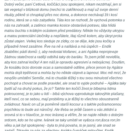
Dobrý večer, paní Cetlová, kočičáci jsou spokojeni, nikam nezdrhají, jen si
tak vegetují v blízkosti domu (nechci to zakřiknout) a mají už svoje denní
rituály, pěkně si chrupkají přes noc doma, a dokonce nechávají žít i kosí
rodinu, která se u nás zabydlela. Táta kos se rozhodl, že vychová potomka u
nás na zahradě, a zatímco mamka kosice obstarává potravu, táta hlídá
malou buchtu s krátkým ocáskem před predátory. Někde ho vždycky ukryjou
a matou potenciální útočníky a nepřátele, lítaj různě kolem, aby úkryt prcka
zůstal utajen. Velkej kos sleduje ze zídky, co se děje, kde jsou kočky a
případně hned zasáhne. Řve na ně a nalítává a má úspěch – Endík
zbabělec pádí domů:-), aby nedostal klofanec, a ani Agátka neprojevuje
žádnou statečnost a raději odbíhá taky do baráku. To jsem ještě neviděla,
aby kos zahnal kočky! A ten náš je opravdu agresivní a nebojácnej. Doufám,
že kosátku brzo doroste ocas a samostatně odlítne, přece jenom by Agátce
mohla dojít trpělivost a mohla by ho někde objevit a lapnout. Moc mě mrzí, že
nevyšlo umístění Semiše, má to chudák těžký s tou svou minulostí všechno
pochopit a chovat se podle pravidel, ale snad to vyjde podruhé – Agátka taky
bydlí až na druhý pokus, že jo? Takhle ten kočičí život je blbejma lidma
pokroucenej, je to jako u lidí – blbá výchova vyprodukuje takovýhle plašany,
kteří neví, co se sebou, mají problémy a je těžký to všechno oboustranně
zvládnout. Navíc on už je poměrně starší kocour a s takhle pošramocenou
psychikou to bude asi náročný. Ale třeba se ještě časem u vás zklidní a
srovná si to v hlavičce, je moc krásnej a věřím, že se najde někdo s dobrým
srdcem, kdo se ho ujme. Ivánek se taky umístil ve vy&sca ron;&sca ron;ím
věku a jak byl spokojenej - byla to jiná povaha, to je jasný, ale snad se
zadaří. Zdravím za nás za všechny, Agátka čumáček miloučkej, Endík