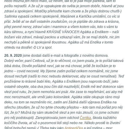
nebo možná jen něco málo, už nevím, tak to je pak moje parketa, tam to
pošlu nejradši. A že už je vypakujete do světa je jenom dobře, hlavně ať jsou
zdraví a spokojení. Mističky přehoďte kam chcete a že přeju dobrou chuť8-)
Sallinka vypadá celkem spokojeně, Marjánek a Karlička umístění, co víc si
přát. Ještě ať se daří ostatním zoufalcům, co je pipláte do zdrava a krásna,
přeji pevné nervy, zdraví vám i mamince a všem kolem vás, kdo s vámi tu
káru táhnou, a nyní hlavně KRÁSNÉ VÁNOCE!!! Agátka a Endíkem – naši
božani vás zdraví, mávají packou a vzkazují vám, že se mají dobře, nic jim
nechybí a pěkně si spokojeně tloustnou. Agátka už má Endíka v tomto
ohledu na dostřel:-D LV a spol.
20. 9. 2020
jsme dostali další e-mail a fotografie z nového domova.
Dobrý večer, paní Cetlová, už je to věčnost, co jsem psala, je to pořád taková
blbá doba, člověk pořádně neví, jak se má chovat, ještě že kočkám je to
jedno – covid necovid. My žijeme zatím pořád celkem normálně, nic jsme
dosud nechytli (radši to moc nebudu deklarovat, aby se osud nenaštval). Teď
prožíváme to krásné babí léto, Agátka s Endíkem jsou naprosto boží, jako
ostatně obvykle, oba dva jsou čím dál mazlivější, Endík mě teď dokonce sám
vlezl pod ruku, že jsem nemohla ani psát. Ale zase to nepřehání, asi aby mě
moc nerozmazlil, ale vrněl jako kolovrátek. Agátka stále okupuje ráno moji
deku, na tom se nezměnilo nic, zatím ani žádná další výprava Endíka na
střechu (doufám, že už ho tyhle choutky přejdou – kdo tam má pořád pro něj
lízt, že jo? Možná by sám skutečně slezl a jen nás zkouší, co jsme ochotni
pro něj podstoupit). Zaregistrovala jsem odchod
Čertíka
, škoda každého
kočičího života, ať už o pozornost lidí stojí nebo ne. Někdo prostě to životní
štěstí bohužel nemá:-( Třeba taky jako
Antiperlička
a její rodina – moc