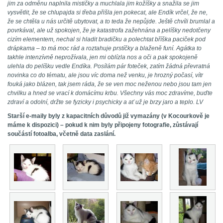
jim za odměnu naplnila mističky a muchlala jim kožíšky a snažila se jim
vysvětlit, že se chlupajda si třeba přišla jen pokecat, ale Endík vrčel, že ne,
že se chtěla u nás určitě ubytovat, a to teda že nepůjde. Ještě chvíli brumlal a
povrkával, ale už spokojen, že je katastrofa zažehnána a pelíšky nedotčeny
cizím elementem, nechal si hladit bradičku a polechtat bříška paciček pod
drápkama – to má moc rád a roztahuje prstíčky a blaženě funí. Agátka to
takhle intenzívně neprožívala, jen mi oblízla nos a oči a pak spokojeně
ulehla do pelíšku vedle Endíka. Posílám pár foteček, zatím žádná převratná
novinka co do tématu, ale jsou víc doma než venku, je hrozný počasí, vítr
fouká jako blázen, tak jsem ráda, že se ven moc neženou nebo jsou tam jen
chvilku a hned se vrací k domácímu krbu. Všechny vás moc zdravíme, buďte
zdraví a odolní, držte se fyzicky i psychicky a ať už je brzy jaro a teplo. LV
Starší e-maily byly z kapacitních důvodů již vymazány (v Kocourkově je
máme k dispozici) – pokud k nim byly připojeny fotografie, zůstávají
součástí fotoalba, včetně data zaslání.