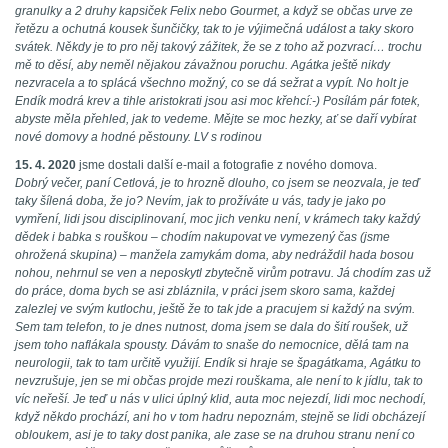
granulky a 2 druhy kapsiček Felix nebo Gourmet, a když se občas urve ze
řetězu a ochutná kousek šunčičky, tak to je výjimečná událost a taky skoro
svátek. Někdy je to pro něj takový zážitek, že se z toho až pozvrací… trochu
mě to děsí, aby neměl nějakou závažnou poruchu. Agátka ještě nikdy
nezvracela a to splácá všechno možný, co se dá sežrat a vypít. No holt je
Endík modrá krev a tihle aristokrati jsou asi moc křehcí:-) Posílám pár fotek,
abyste měla přehled, jak to vedeme. Mějte se moc hezky, ať se daří vybírat
nové domovy a hodné pěstouny. LV s rodinou
15. 4. 2020
jsme dostali další e-mail a fotografie z nového domova.
Dobrý večer, paní Cetlová, je to hrozně dlouho, co jsem se neozvala, je teď
taky šílená doba, že jo? Nevím, jak to prožíváte u vás, tady je jako po
vymření, lidi jsou disciplinovaní, moc jich venku není, v krámech taky každý
dědek i babka s rouškou – chodím nakupovat ve vymezený čas (jsme
ohrožená skupina) – manžela zamykám doma, aby nedráždil hada bosou
nohou, nehrnul se ven a neposkytl zbytečně virům potravu. Já chodím zas už
do práce, doma bych se asi zbláznila, v práci jsem skoro sama, každej
zalezlej ve svým kutlochu, ještě že to tak jde a pracujem si každý na svým.
Sem tam telefon, to je dnes nutnost, doma jsem se dala do šití roušek, už
jsem toho naflákala spousty. Dávám to snaše do nemocnice, dělá tam na
neurologii, tak to tam určitě využijí. Endík si hraje se špagátkama, Agátku to
nevzrušuje, jen se mi občas projde mezi rouškama, ale není to k jídlu, tak to
víc neřeší. Je teď u nás v ulici úplný klid, auta moc nejezdí, lidi moc nechodí,
když někdo prochází, ani ho v tom hadru nepoznám, stejně se lidi obcházejí
obloukem, asi je to taky dost panika, ale zase se na druhou stranu není co