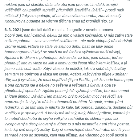
některé jsou už staršího data, ale oba jsou pro nás čím dál krásnější,
vděčnější, chlupatější, teplejší, přítulnější, žravější a línější – prostě naši
miláčci8-) Taky se opatrujte, ať na vás nevlítne choroba, zdravíme celý
Kocourkov a budeme se všichni těšit na snad už klidnější léto. LV
6. 3. 2021
jsme dostali další e-mail a fotografie z nového domova.
Dobrý den, paní Cetlová, děkuji za info o vašich kočindách. U nás zatím stále
celkem pohoda – zase to nechci zakřiknout – ale naše chlupatý děti dodržují
vzorně režim, vstává se stále ve stejnou dobu, baští se taky podle
harmonogramu (i když se snaží na mě útočit a vyžadovat další dávky),
Agátka s Endíkem si pohodujou, kde se dá, viz foto, jsou úžasní, teď se
přetahují, kdo mi vleze na klín a komu budu česat hřebínkem kožíšek, a já
jsem z nich celá vedle. Když vlezou do pelíšků, tak si k sobě dají hlavičky,
sem tam se oblíznou a láska jen kvete. Agátka každý ráno přijde k snídani
dřív, tak jí vysvětlím, že musí nejdřív dojít pro Endíka, pak že bude hamu papu
a ona opravdu jde a někde ho sežene a vyšťourá z úkrytu a oba se
přimňoukají společně. Agátka potom ještě vyžaduje mlíčko, bez toho nemá
snídani úplnou. Dávám jí jen malinko, prý to kočkám moc nesvědčí, ale
nepozoruju, že by jí to dělalo sebemenší problém. Naopak, sedne před
ledničku, ví, že tam jsou ty mlíčka do kafe, tak poprosí, zakňourá, dostane půl
vaničky a je spokojená. A bobky má krásný, tuhý, žádnej průjem, kontroluju
to, neboť chodí oba do svýho velkýho záchůdku do sklepa – jsou tak
vycepovaný a disciplinovaný a vůbec to u nás nesmrdí a není cítit a poznat,
že tu žijí dvě dospělý kočky. Taky si samozřejmě chodí zahrabat do hlíny na
zahradě nebo do skleníku, kam mají přístup, ale všechno po sobě uklidí a