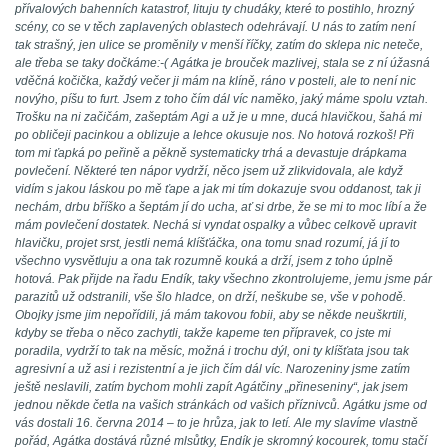
přívalových bahenních katastrof, lituju ty chudáky, které to postihlo, hrozný
scény, co se v těch zaplavených oblastech odehrávají. U nás to zatím není
tak strašný, jen ulice se proměnily v menší říčky, zatím do sklepa nic neteče,
ale třeba se taky dočkáme:-( Agátka je brouček mazlivej, stala se z ní úžasná
vděčná kočička, každý večer ji mám na klíně, ráno v posteli, ale to není nic
novýho, píšu to furt. Jsem z toho čím dál víc naměko, jaký máme spolu vztah.
Trošku na ni začičám, zašeptám Agi a už je u mne, ducá hlavičkou, šahá mi
po obličeji pacinkou a oblizuje a lehce okusuje nos. No hotová rozkoš! Při
tom mi ťapká po peřině a pěkně systematicky trhá a devastuje drápkama
povlečení. Některé ten nápor vydrží, něco jsem už zlikvidovala, ale když
vidím s jakou láskou po mě ťape a jak mi tím dokazuje svou oddanost, tak ji
nechám, drbu bříško a šeptám jí do ucha, ať si drbe, že se mi to moc líbí a že
mám povlečení dostatek. Nechá si vyndat ospalky a vůbec celkově upravit
hlavičku, projet srst, jestli nemá klíšťáčka, ona tomu snad rozumí, já jí to
všechno vysvětluju a ona tak rozumně kouká a drží, jsem z toho úplně
hotová. Pak přijde na řadu Endík, taky všechno zkontrolujeme, jemu jsme pár
parazitů už odstranili, vše šlo hladce, on drží, neškube se, vše v pohodě.
Obojky jsme jim nepořídili, já mám takovou fobii, aby se někde neuškrtili,
kdyby se třeba o něco zachytli, takže kapeme ten přípravek, co jste mi
poradila, vydrží to tak na měsíc, možná i trochu dýl, oni ty klíšťata jsou tak
agresivní a už asi i rezistentní a je jich čím dál víc. Narozeniny jsme zatím
ještě neslavili, zatím bychom mohli zapít Agátčiny „přineseniny“, jak jsem
jednou někde četla na vašich stránkách od vašich příznivců. Agátku jsme od
vás dostali 16. června 2014 – to je hrůza, jak to letí. Ale my slavíme vlastně
pořád, Agátka dostává různé mlsůtky, Endík je skromný kocourek, tomu stačí