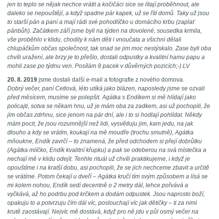
jen to teplo se nějak nechce vrátit a kočičáci sice se lítají proběhnout, ale
daleko se nepouštějí, a když spadne pár kapek, už se řítí domů. Taky už jsou
to starší pán a paní a mají rádi své pohodlíčko u domácího krbu (zaplať
pánbůh). Začátkem září jsme byli na týden na dovolené, sousedka krmila,
vše proběhlo v klidu, chodily k nám děti i vnoučata a všichni dělali
chlupáčkům občas společnost, tak snad se jim moc nestýskalo. Zase byli oba
chvíli uražení, ale brzy je to přešlo, dostali odpustky a kvalitní hamu papu a
mohli zase po týdnu ven. Posílám 8 pacek v důvěrných pozicích;-) LV
20. 8. 2019
jsme dostali další e-mail a fotografie z nového domova.
Dobrý večer, paní Cetlová, léto utíká jako blázen, naposledy jsme se ozvali
před měsícem, musíme se polepšit. Agátka s Endíkem si mě hlídají jako
policajti, sotva se někam hnu, už je mám oba za zadkem, asi už pochopili, že
jim občas zdrhnu, sice jenom na pár dní, ale i to si hodlají pohlídat. Někdy
mám pocit, že jsou rozumnější než lidi, vysvětluju jim, kam jedu, na jak
dlouho a kdy se vrátím, koukají na mě moudře (trochu smutně), Agátka
mňoukne, Endík zavrčí – to znamená, že před odchodem si přejí dobrůtku
(Agátka mlíčko, Endík kvalitní křupku) a pak se odeberou na svá místečka a
nechají mě v klidu odejít. Tenhle rituál už chvíli praktikujeme, i když je
opouštíme i na kratší dobu, asi pochopili, že se jich nechceme zbavit a určitě
se vrátíme. Potom čekají u dveří – Agátka kručí tím svým způsobem a lísá se
mi kolem nohou, Endík sedí decentně o 2 metry dál, lehce pořvává a
vyčkává, až ho podrbu pod krčkem a dodám odpustek. Jsou naprosto boží,
opakuju to a potvrzuju čím dál víc, poslouchají víc jak dětičky – ti za nimi
krutě zaostávají. Nejvíc mě dostává, když pro ně jdu v půl osmý večer na