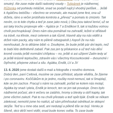
smutný. Ale zase máte další radostný osudy –
Tulipánek
je nádhernej,
Růženka
od pohledu miláček, snad se podaří najít jí vhodný pelíšek… Ještě
k Agátčinu bebíčku – všechno se srovnalo, ale mazali jsme fest, ona už
držela, ráno a večer probíhala kontrola a „převaz“ a pomalu to zmizelo. Tak
nevím, co to kde chytla a teď je zase jako nová;-) Oba jsou takoví leniví, už se
asi taky trochu projevuje věk – Agátce je 7 a Endíkovi 9, tak si každou volnou
chvíli pochrupkávají. Dnes nám oba pomáhali na zahradě, leželi si střídavě
na trávě, na křesle, mezi celerem a tak různě, hlavně aby na nás viděli a
drželi nám packy, aby nám to pěkně odsejpalo8-) Aspoň že na nás
nemňoukali, že to děláme blbě:-o. Doufejme, že bude ještě pár dní teplo, než
to babí léto definitivně zabalí. Pak zas jen ty plískanice a už teď nás děsí
kromě covidu ještě normální chřipkou – no, ještě si asi užijem! Zatím tedy ať
je ještě krásně teploučko, zdravím vás i všechny Kocourkovské – dvounohé i
čtyřnohé, přejeme zdraví a sílu. Agátka, Endík, LV a JV
13. 6. 2020
jsme dostali další e-mail a fotografie z nového domova.
Dobrý den, paní Cetlová, musíme se zase přihlásit, abyste věděla, že žijeme
i po coronaviru. Kočičákům to je jedno, roušky nosit nemusí, tak si šmajdají,
kde se jim zachce. Pracují s námi na zahradě, pořád se kolem nás motají,
Agátka by snad i plela, Endík je lenoch, ten se jen tak povaluje. Dnes bylo
nádherné počasí, ale k večeru se zatáhlo, hromy a blesky a obří kapky, tak
jsme všichni zalezli. Pak to na chvíli přestalo a teď opět liják. Endík se někam
zdekoval, nemohli jsme ho nalézt, až sám přimňoukal odněkud ze sklepní
skrýše. Teď tu u mne oba sedí, ani nedutají a pěkně tiše se bojí. Venku je
šíleně, skrz déšť není vidět, snad bude konec světa. To zase bude