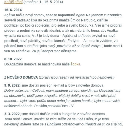
Kočičí přání
(proběhlo 1.–15. 5. 2014).
16. 6. 2014
Agátka našla nový domov, snad to napodruhé vyjde! Na jednom z inzertních
serverů padla Agátka do oka prima manželům od Pardubic, kteří se
poohlíželi po kočičí společnici pro sebe a svého kocourka. Vše jsme probrali
předem a podmínky se jevily ideální, a tak nic nebránilo tomu, aby Agátka
vyrazila na cestu. A už je tedy doma – Agátka si teď bude zvykat na nové
prostředí, nové páníčky, nového kámoše Endyho… Ale ona to zvládne, za
pár dnů tam bude řádit jako starý „mazák“ a až se úplně zabydlí, bude moci i
ven na zahrádku. Za její adopci moc děkujeme.
8. 10. 2022
Do Agátčina domova se nastěhovala naše
Ťopka
.
Z NOVÉHO DOMOVA
(z
právy jsou řazeny od nejstarších po nejnovější)
9. 9. 2022
jsme dostali poslední e-mail a fotky z nového domova.
Dobrý večer, paní Cetlová, mám smutnou zprávu, nevidím na klávesnici ani
na obrazovku, přišli jsme o Agátku. Nějaký debil ji srazil v naší ulici před
domem… byla skoro pořád doma nebo jen kolem baráku, byla to obrovská
nešťastná náhoda. Posílám poslední foto. LV
3. 3. 2022
jsme dostali další e-mail a fotografie z nového domova.
Teda paní Cetlová, musím se vám svěřit, co se u nás dělo, to je teda
nevídaný, málem jsme se s Endíkem odstěhovali:-o Představte si, co si ty lidi,