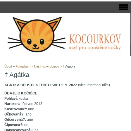
Úvod
»
Fotoalbum
»
Našli nový domov
»
† Agátka
† Agátka
AGÁTKA OPUSTILA TENTO SVĚT 9. 9. 2022
(více informací níže).
ÚDAJE O KOČIČCE
Pohlaví:
kočka
Narozena:
červen 2013
Kastrovaná?:
ano
Očkovaná?:
ano
Odčervená?:
ano
Čipovaná?:
ne
Handicapovaná?:
ne