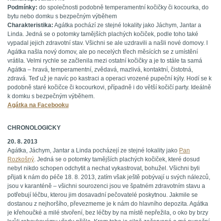
Podmínky:
do společnosti podobně temperamentní kočičky či kocourka, do
bytu nebo domku s bezpečným výběhem
Charakteristika:
Agátka pochází ze stejné lokality jako Jáchym, Jantar a
Linda. Jedná se o potomky tamějších plachých kočiček, podle toho také
vypadal jejich zdravotní stav. Všichni se ale uzdravili a našli nové domovy. I
Agátka našla nový domov, ale po necelých třech měsících se z umístění
vrátila. Velmi rychle se začlenila mezi ostatní kočičky a je to stále ta samá
Agátka – hravá, temperamentní, zvědavá, mazlivá, kontaktní, čistotná,
zdravá. Teď už je navíc po kastraci a operaci vrozené pupeční kýly. Hodí se k
podobně staré kočičce či kocourkovi, případně i do větší kočičí party. Ideálně
k domku s bezpečným výběhem.
Agátka na Facebooku
CHRONOLOGICKY
20. 8. 2013
Agátka, Jáchym, Jantar a Linda pocházejí ze stejné lokality jako
Pan
Rozkošný
. Jedná se o potomky tamějších plachých kočiček, které dosud
nebyl nikdo schopen odchytit a nechat vykastrovat, bohužel. Všichni byli
přijati k nám do péče 18. 8. 2013, zatím však ještě pobývají u svých nálezců,
jsou v karanténě – všichni sourozenci jsou ve špatném zdravotním stavu a
potřebují léčbu, kterou jim dosavadní pečovatelé poskytnou. Jakmile se
dostanou z nejhoršího, převezmeme je k nám do hlavního depozita. Agátka
je křehoučké a milé stvoření, bez léčby by na místě nepřežila, o oko by brzy