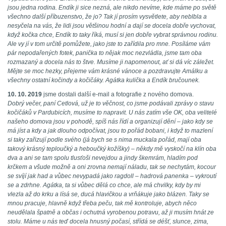
jsou jedna rodina. Endík ji sice nezná, ale nikdo nevíme, kde máme po světě
všechno další příbuzenstvo, že jo? Tak jí prosím vysvětlete, aby neblbla a
nesyčela na vás, že lidi jsou většinou hodní a dají se docela dobře vychovat,
když kočka chce, Endík to taky říká, musí si jen dobře vybrat správnou rodinu.
Ale vy jí v tom určitě pomůžete, jako jste to zařídila pro mne. Posíláme vám
pár nepodařených fotek, panička to nějak moc nezvládla, jsme tam oba
rozmazaný a docela nás to štve. Musíme ji napomenout, ať si dá víc záležet.
Mějte se moc hezky, přejeme vám krásné vánoce a pozdravujte Amálku a
všechny ostatní kočindy a kočičáky. Agátka kulička a Endík bručounek.
10. 10. 2019
jsme dostali další e-mail a fotografie z nového domova.
Dobrý večer, paní Cetlová, už je to věčnost, co jsme podávali zprávy o stavu
kočičáků v Pardubicích, musíme to napravit. U nás zatím vše OK, oba velitelé
našeho domova jsou v pohodě, spíš nás řídí a organizují dění – jako kdy se
má jíst a kdy a jak dlouho odpočívat, jsou to pořád bobani, i když to mazlení
si taky zařizují podle svého (já bych se s nima muckala pořád, mají oba
takový krásný teploučký a heboučký kožíšky) – někdy mě vyskočí na klín oba
dva a ani se tam spolu tlusťoši nevejdou a jindy škemrám, hladím pod
krčkem a všude možně a oni zrovna nemají náladu, tak se nechytám, kocour
se svíjí jak had a vůbec nevypadá jako ragdoll – hadrová panenka – vykroutí
se a zdrhne. Agátka, ta si vůbec dělá co chce, ale má chvilky, kdy by mi
vlezla až do krku a lísá se, ducá hlavičkou a vrňákuje jako blázen. Taky se
mnou pracuje, hlavně když třeba peču, tak mě kontroluje, abych něco
neudělala špatně a občas i ochutná vyrobenou potravu, až ji musím hnát ze
stolu. Máme u nás teď docela hnusný počasí, střídá se déšť, slunce, zima,