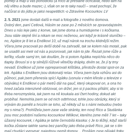
pomějí a mají u vás pohodičku (a Rico ať přestane ochcávat, nebo tam na
něj vlítnu a bude mazec;-), však on se to taky naučí – snad pochopí, že
načůrat si do jídla je jaksi neapetitlich:-o Zdravíme Kocourkov. LV
2. 5. 2021
jsme dostali další e-mail a fotografie z nového domova.
Dobrý den, paní Cetlová, hlásím se zase po 2 měsících se zpravodajstvím.
Dnes u nás leje jako z konve, tak jsme doma a humidujeme i s kočkama.
Jsou stále stejně líní a nikam se moc neženou, ani když je krásně sluníčko –
no, Agátce je 8 let a Endíkovi 10, už mají nárok na trochu klidnější režim.
Včera jsme pracovali po delší době na zahradě, tak se kolem nás motali, pak
se usadili asi metr od nás a pozorovali, jak nám to jde. Řezali jsme růže a
keříky, všude samý trn, tak doufám, že si potom Agátka nepíchla něco do
tlapky. Brousí si o ty silnější růžové větvičky drápky, divím se, že jí ty trny
nevadí. Endíkovi už jsme vypreparovali klíšťáka, přestože dostal spot-on za
krk. Agátka s Endíkem jsou dokonalý relax. Včera jsem byla vzhůru asi do
půlnoci, pak jsem přenesla spící Agátku (usnula v mém křesle u televize v
obýváku) k Endíkovi o pár metrů dál na gauč, který okupoval on, a ona ho
hned začala intenzivně oblizovat, on držel, jen si ji packou přitáhl, aby si to
třeba nerozmyslela, tak jsem na ně koukala asi čtvrt hodiny, dokud akt
probíhal. Nemohla jsem se od nich odtrhnout, tohle jsou obrázky, který si
vrývám do paměti a hrozím se toho, až někdy už tu s námi nebudou (nebo
my s nima?). Prohlížela jsem zase vaše stránky, ten nový Rico a Studánka
jsou moc podobní našemu kocourkovi Wilíkovi, kterého jsme měli 7 let – taky
úžasný kocourek, i Agátka je tahle černobílá klasika:-) Je to těžký, když starší
kočka zůstane takhle sama bez paničky jako třeba právě Rico, jak se s tím
mají chudáci vyrovnat, najednou nemít domov… Posílám zase nějaké fotky,