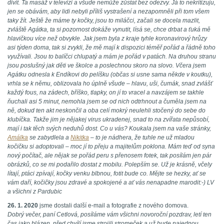
divit. Ta masáž v televizi a všude nemůže zůstat bez odezvy. Já to nekritizuju,
jen se obávám, aby lidi nebyli příliš vystrašení a nezapomněli při tom všem
taky žít. Ještě že máme ty kočky, jsou to miláčci, začali se docela mazlit,
zvláště Agátka, ta si pozornost dokáže vynutit, lísá se, chce drbat a ťuká mě
hlavičkou více než obvykle. Jak jsem byla z kraje tyhle koronavirový hrůzy
asi týden doma, tak si zvykli, že mě mají k dispozici téměř pořád a řádně toho
využívali. Jsou to balíčci chlupatý a mám je pořád v patách. Na druhou stranu
jsou poslušný jak děti ve školce a poslechnou skoro na slovo. Včera jsem
Agátku odnesla k Endíkovi do pelíšku (občas si usne sama někde v koutku),
vrhla se k němu, oblizovala ho úplně všude – hlavu, uši, čumák, snad zvlášť
každý fous, na zádech, bříško, tlapky, on jí to vracel a navzájem se takhle
ňuchali asi 5 minut, nemohla jsem se od nich odtrhnout a čuměla jsem na
ně, dokud ten akt neskončil a oba celí mokrý neulehli stočený do sebe do
klubíčka. Takže jim je nějakej virus ukradenej, snad to na zvířata nepůsobí,
mají i tak těch svých neduhů dost. Co u vás? Koukala jsem na vaše stránky,
Amálka
se zabydlela a
Nikitka
– to je nádhera, že tuhle ne už mladou
kočičku si adoptovali – moc jí to přeju a majitelům poklona. Mám teď od syna
nový počítač, ale nějak se pořád peru s přenosem fotek, tak posílám jen pár
obrázků, co se mi podařilo dostat z mobilu. Polepším se. Už je krásně, včely
lítají, ptáci zpívají, kočky venku blbnou, fotit bude co. Mějte se hezky, ať se
vám daří, kočičky jsou zdravé a spokojené a ať vás nenapadne marodit:-) LV
a všichni z Pardubic
26. 1. 2020
jsme dostali další e-mail a fotografie z nového domova.
Dobrý večer, paní Cetlová, posíláme vám všichni novoroční pozdrav, letí ten
čas jako blázen, před chvílí jsme strojili stromeček a už bude najednou