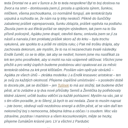
teda Drontal ne a ani v šunce a že to teda nespolkne! Byl to boj doslova na
život a na smrt – domlouvala jsem jí, prosila a uplácela sýrem, šunkou,
mlíčkem, všema pochoutkama, co normálně fungují, ale tentokrát byla
urputná a rozhodla se, že nám na ty triky neskočí. Pěkně do šunčičky
zabalenej prášek vypreparovala, šunku zblajzla, prášek vyplivla na podlahu.
Zkusila jsem to asi třikrát pořád se stejným výsledkem, tak jsem na to šla
přísně policejně, Agátku jsme drapli, otevřeli tlamu, omluvila jsem se jí za
násilí a narvala jí ten proklatej prášek skoro až do krku – byla trochu
vykulená, ale spolkla to a ještě mi oblízla ruku;-) Pak mě trošku drápla, aby
zachovala dekorum, ale myslím, že to na ní nezanechalo trvalé následky.
Endík čuměl, co se to děje, tak aby se nedivil, honem jsme mu nastříkali za
krk ten jeho prostředek, aby si mohli na nás vzájemně stěžovat. Všichni jsme
přežili a pro velký úspěch budeme podobnou akci opakovat asi za měsíc
tentokrát oběma za krk proti klíšťatům. Posílám vám opět pár obrázků –
Agátka ze všech úhlů – zkrátka modelka:-) a Endík krasavec aristokrat – ten
je svůj za každých okolností. Přejeme úspěšné umísťování – v poslední době
to docela jde, jak se dočítám – jen
Tulínek
to má asi složitý, tak budeme držet
pěsti, ať to zvládne a ty dva nové přírůstky Semiš a Žemlička by potřebovaly
klidné zázemí, určitě budou vděční za každé pohlazení. Myslím na vás, jak si
s tím vším poradíte, je to šílený, já bych to asi nedala. Zase to musím napsat
– jste borec, obdivuji vaši nezdolnou energii a držím pěsti, ať se vám daří ten
nekonečný boj s nemocema, blbejma lidma a občas i s osudem. Moc vás
zdravíme, pozdrav i mamince a všem kocourkovským, mějte se hezky,
přejeme čumákům krásné jaro. LV a všichni z Pardubic