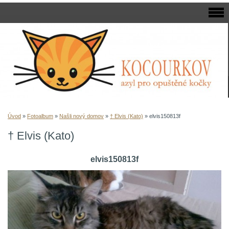
Úvod
»
Fotoalbum
»
Našli nový domov
»
† Elvis (Kato)
»
elvis150813f
† Elvis (Kato)
elvis150813f