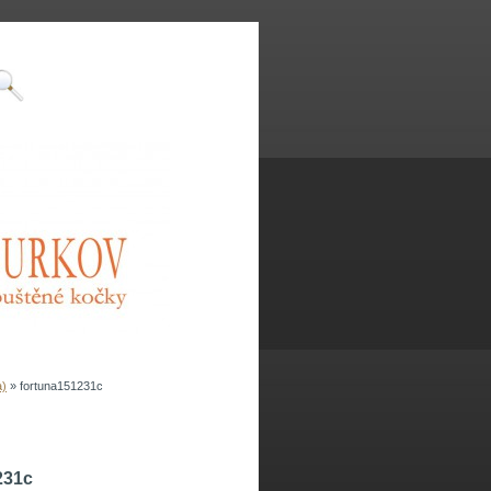
a)
»
fortuna151231c
231c