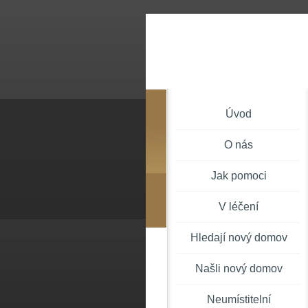
Úvod
O nás
Jak pomoci
V léčení
Hledají nový domov
Našli nový domov
Neumístitelní