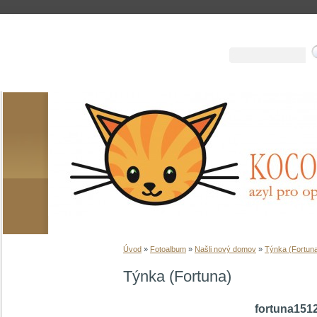
Úvod
»
Fotoalbum
»
Našli nový domov
»
Týnka (Fortun
Týnka (Fortuna)
fortuna151