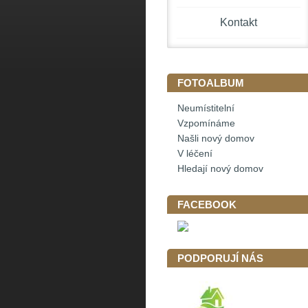
Kontakt
FOTOALBUM
Neumístitelní
Vzpomínáme
Našli nový domov
V léčení
Hledají nový domov
FACEBOOK
PODPORUJÍ NÁS