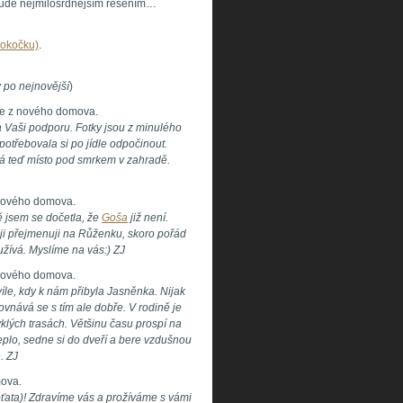
 bude nejmilosrdnějším řešením…
rokočku)
.
 po nejnovější
)
fie z nového domova.
a Vaši podporu. Fotky jsou z minulého
otřebovala si po jídle odpočinout.
Má teď místo pod smrkem v zahradě.
z nového domova.
ě jsem se dočetla, že
Goša
již není.
 ji přejmenuji na Růženku, skoro pořád
i užívá. Myslíme na vás:) ZJ
z nového domova.
víle, kdy k nám přibyla Jasněnka. Nijak
ovnává se s tím ale dobře. V rodině je
klých trasách. Většinu času prospí na
teplo, sedne si do dveří a bere vzdušnou
. ZJ
mova.
oťata)! Zdravíme vás a prožíváme s vámi