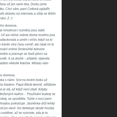
Jsou už jen sami dva, Dorku jsme
dku. Chci vám, paní Cetlová vyjádřit
vaši stránku na internetu a vždy se těším
ání. Z. J.
ového domova.
e hmotnost i rozměry jsou stálé.
í. Už asi měsíc máme doma nového psa.
fackovala a umím i vrčet, když na to
trávím více času uvnitř, ale nijak mi to
vání online širokoúhlé televize.
etmění a jmenuje se Naši pěvci na
ovitě. A za druhé – přátelé, objevila
kládám několik foteček. Mňááu vám
ého domova.
nka s námi. Srst na levém boku už
ila hladem. Papá třikrát denně, střídáme
si je dá, až když není zbytí. Kdyby
odložených kalhot… Používání toalety se
stoty, se vysvětlila. Tuhle v noci jsem
 zahradou pokračuje. Jasněnka drží lehký
dí po okolí. Asi detekuje skryté hrozby.
ak uvidíme, až se rozroste, zda je to