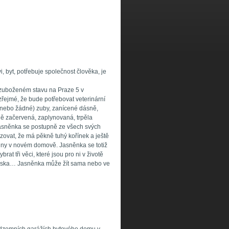
i, byt, potřebuje společnost člověka, je
 zuboženém stavu na Praze 5 v
řejmé, že bude potřebovat veterinární
é (nebo žádné) zuby, zanícené dásně,
ně začervená, zaplynovaná, trpěla
asněnka se postupně ze všech svých
uzovat, že má pěkně tuhý kořínek a ještě
 dny v novém domově. Jasněnka se totiž
rat tři věci, které jsou pro ni v životě
á miska… Jasněnka může žít sama nebo ve