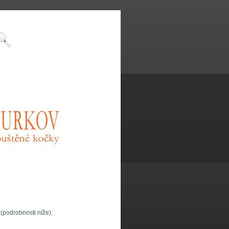
9
(podrobnosti níže).