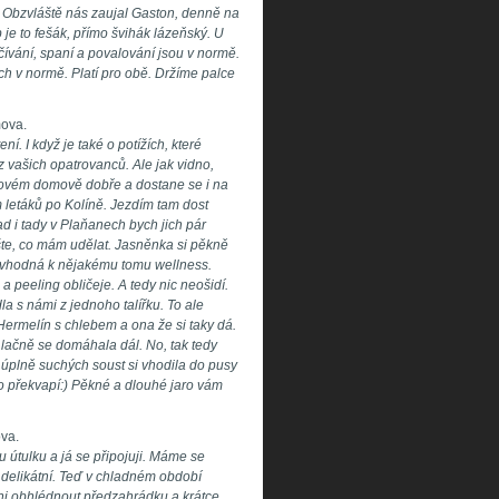
. Obzvláště nás zaujal Gaston, denně na
 je to fešák, přímo švihák lázeňský. U
čívání, spaní a povalování jsou v normě.
uch v normě. Platí pro obě. Držíme palce
mova.
í. I když je také o potížích, které
 z vašich opatrovanců. Ale jak vidno,
 novém domově dobře a dostane se i na
 letáků po Kolíně. Jezdím tam dost
d i tady v Plaňanech bych jich pár
ište, co mám udělat. Jasněnka si pěkně
m vhodná k nějakému tomu wellness.
a peeling obličeje. A tedy nic neošidí.
a s námi z jednoho talířku. To ale
ermelín s chlebem a ona že si taky dá.
a lačně se domáhala dál. No, tak tedy
 úplně suchých soust si vhodila do pusy
 překvapí:) Pěkné a dlouhé jaro vám
ova.
 útulku a já se připojuji. Máme se
a delikátní. Teď v chladném období
ani obhlédnout předzahrádku a krátce