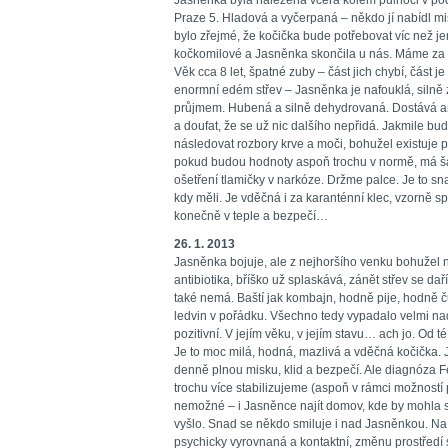
Jasněnka byla nalezena včera kolem půlnoci v p
Praze 5. Hladová a vyčerpaná – někdo jí nabídl misk
bylo zřejmé, že kočička bude potřebovat víc než jen 
kočkomilové a Jasněnka skončila u nás. Máme za s
Věk cca 8 let, špatné zuby – část jich chybí, část 
enormní edém střev – Jasněnka je nafouklá, silně 
průjmem. Hubená a silně dehydrovaná. Dostává a
a doufat, že se už nic dalšího nepřidá. Jakmile b
následovat rozbory krve a moči, bohužel existuje p
pokud budou hodnoty aspoň trochu v normě, má šan
ošetření tlamičky v narkóze. Držme palce. Je to sna
kdy měli. Je vděčná i za karanténní klec, vzorně spo
konečně v teple a bezpečí…
26. 1. 2013
Jasněnka bojuje, ale z nejhoršího venku bohužel ne
antibiotika, bříško už splaskává, zánět střev se da
také nemá. Baští jak kombajn, hodně pije, hodně čů
ledvin v pořádku. Všechno tedy vypadalo velmi n
pozitivní. V jejím věku, v jejím stavu… ach jo. Od té
Je to moc milá, hodná, mazlivá a vděčná kočička. Je
denně plnou misku, klid a bezpečí. Ale diagnóza F
trochu více stabilizujeme (aspoň v rámci možností 
nemožné – i Jasněnce najít domov, kde by mohla s
vyšlo. Snad se někdo smiluje i nad Jasněnkou. Na
psychicky vyrovnaná a kontaktní, změnu prostředí 