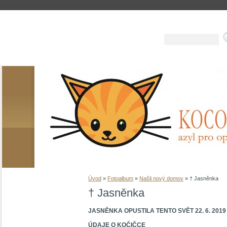
Úvod
»
Fotoalbum
»
Našli nový domov
»
† Jasněnka
† Jasněnka
JASNĚNKA OPUSTILA TENTO SVĚT 22. 6. 201
ÚDAJE O KOČIČCE