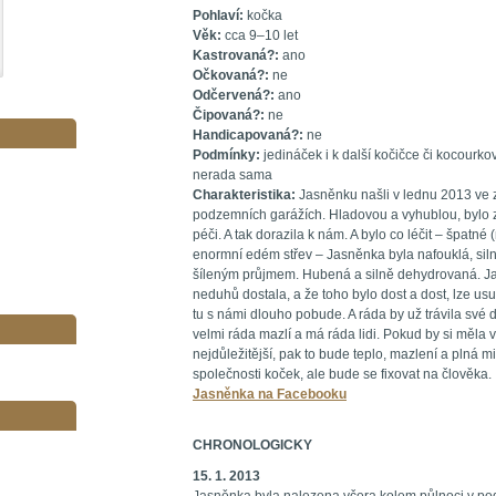
Pohlaví:
kočka
Věk:
cca 9–10 let
Kastrovaná?:
ano
Očkovaná?:
ne
Odčervená?:
ano
Čipovaná?:
ne
Handicapovaná?:
ne
Podmínky:
jedináček i k další kočičce či kocourkov
nerada sama
Charakteristika:
Jasněnku našli v lednu 2013 ve
podzemních garážích. Hladovou a vyhublou, bylo z
péči. A tak dorazila k nám. A bylo co léčit – špatn
enormní edém střev – Jasněnka byla nafouklá, sil
šíleným průjmem. Hubená a silně dehydrovaná. J
neduhů dostala, a že toho bylo dost a dost, lze us
tu s námi dlouho pobude. A ráda by už trávila své
velmi ráda mazlí a má ráda lidi. Pokud by si měla vyb
nejdůležitější, pak to bude teplo, mazlení a pln
společnosti koček, ale bude se fixovat na člověka.
Jasněnka na Facebooku
CHRONOLOGICKY
15. 1. 2013