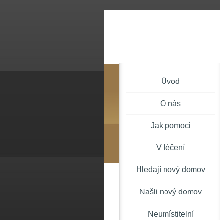
Úvod
O nás
Jak pomoci
V léčení
Hledají nový domov
Našli nový domov
Neumístitelní