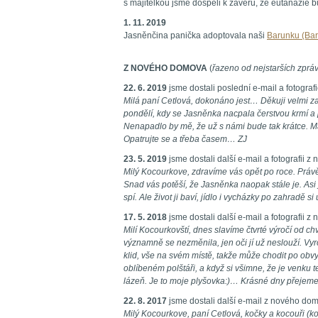
s majitelkou jsme dospěli k závěru, že eutanazie
1. 11. 2019
Jasněnčina panička adoptovala naši
Barunku (Ba
Z NOVÉHO DOMOVA
(
řazeno od nejstarších zpráv
22. 6. 2019
jsme dostali poslední e-mail a fotogra
Milá paní Cetlová, dokonáno jest… Děkuji velmi z
pondělí, kdy se Jasněnka nacpala čerstvou krmí a p
Nenapadlo by mě, že už s námi bude tak krátce. 
Opatrujte se a třeba časem… ZJ
23. 5. 2019
jsme dostali další e-mail a fotografii 
Milý Kocourkove, zdravíme vás opět po roce. Práv
Snad vás potěší, že Jasněnka naopak stále je. Asi
spí. Ale život ji baví, jídlo i vycházky po zahradě s
17. 5. 2018
jsme dostali další e-mail a fotografii 
Milí Kocourkovští, dnes slavíme čtvrté výročí od ch
významně se nezměnila, jen oči jí už neslouží. Vyr
klid, vše na svém místě, takže může chodit po obvy
oblíbeném polštáři, a když si všimne, že je venku 
lázeň. Je to moje plyšovka:)… Krásné dny přejeme
22. 8. 2017
jsme dostali další e-mail z nového do
Milý Kocourkove, paní Cetlová, kočky a kocouři (k