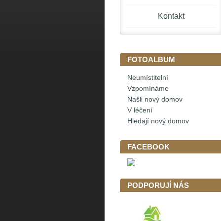
Kontakt
FOTOALBUM
Neumístitelní
Vzpomínáme
Našli nový domov
V léčení
Hledají nový domov
FACEBOOK
PODPORUJÍ NÁS