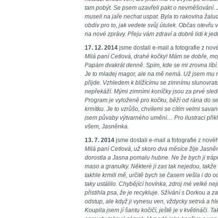
tam pobýt. Se psem uzavřeli pakt o nevměšování. 
museli na jaře nechat uspat. Byla to rakovina žalu
obdiv pro to, jak vedete svůj útulek. Občas otevřu 
na nové zprávy. Přeju vám zdraví a dobré lidi k jedn
17. 12. 2014
jsme dostali e-mail a fotografie z n
Milá paní Cetlová, drahé kočky! Mám se dobře, moj
Papám dvakrát denně. Spím, kde se mi zrovna líb
Je to mladej magor, ale na mě nemá. Už jsem mu na
přijde. Vzhledem k blížícímu se zimnímu slunovratu 
nepřekáží. Mými zimními koníčky jsou za prvé sledo
Program je vyloženě pro kočku, běží od rána do s
krmítku. Je to vzrůšo, chvílemi se cítím velmi savan
jsem půvaby výtvarného umění… Pro ilustraci při
všem, Jasněnka.
13. 7. 2014
jsme dostali e-mail a fotografie z nov
Milá paní Cetlová, už skoro dva měsíce žije Jasně
dorostla a Jasna pomalu hubne. Ne že bych ji tráp
maso a granulky. Některé jí zas tak nejedou, takže 
takhle krmili mě, určitě bych se časem vešla i do 
taky ustálilo. Chybějící hovínka, zdroj mé velké neji
přistihla psa, že je recykluje. Sžívání s Dorkou a
odstup, ale když ji vynesu ven, vždycky setrvá a hle
Koupila jsem jí šantu kočičí, ještě je v květináči. T