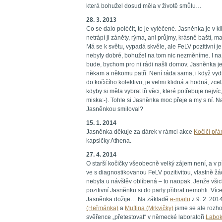
která bohužel dosud měla v životě smůlu…
28. 3. 2013
Co se dalo poléčit, to je vyléčené. Jasněnka je v 
netrápí ji záněty, rýma, ani průjmy, krásně baští, 
Má se k světu, vypadá skvěle, ale FeLV pozitivní je.
nebyly dobré, bohužel na tom nic nezměníme. I na 
bude, bychom pro ni rádi našli domov. Jasněnka je
někam a někomu patří. Není ráda sama, i když vydrž
do kočičího kolektivu, je velmi klidná a hodná, zc
kdyby si měla vybrat tři věci, které potřebuje nejvíc
miska:-). Tohle si Jasněnka moc přeje a my s ní. 
Jasněnkou smiloval?
15. 1. 2014
Jasněnka děkuje za dárek v rámci akce
Kočičí přá
kapsičky Athena.
27. 4. 2014
O starší kočičky všeobecně velký zájem není, a v 
ve s diagnostikovanou FeLV pozitivitou, vlastně ž
nebyla u návštěv oblíbená – to naopak. Jenže všic
pozitivní Jasněnku si do party přibrat nemohli. Víc
Jasněnka dožije… Na základě
e-mailu
z 9. 2. 2014
(Heřmánka)
a
Muffina (Mrkvičky)
jsme se ale rozho
svěřence „přetestovat“ v německé laboratoři
Labok