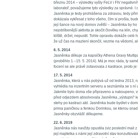
březnu 2014 – výsledky vyšly FeLV i FIV negativn
laboratoř, považujeme tyto výsledky za správné. I 
Jasněnka je tedy prohlášena za zdravou, tedy při
dokázala vykřesat z toho všeho, čím si prošla, bud
její šance na nový domov zvětší – Jasněnka by ho
nejoblíbenější aktivita je skočit člověku na klín, chy
klíště, držet, nepustit. Tohle opravdu dokáže celé 
že už čas na mazlení skončil, vezme na vědomí, ale
6. 5. 2014
Jasněnka děkuje za kapsičky Athena Gravy Multipac
(proběhlo 1.–15. 5. 2014). Má je moc ráda, ty sam
focení se ale právě zotavovala z kastrace, proto je
17. 5. 2014
Jasněnka, která u nás pobývá už od ledna 2013, n
vyhlédla na inzertním serveru a seznámila se s ní 
Jakmile bylo doma vše připraveno a nakoupeno, v
před odjezdem absolvovala Jasněnka „výstupní“ kon
stehy po kastraci atd. Jasněnka bude bydlet v do
prima paničkou a fenkou Dorinkou, se kterou sn
Jasněnky obzvlášť děkujeme.
22. 6. 2019
Jasněnka nás navždy opustila (viz poslední mail z
její majitelka s námi její zdravotní stav konzultova