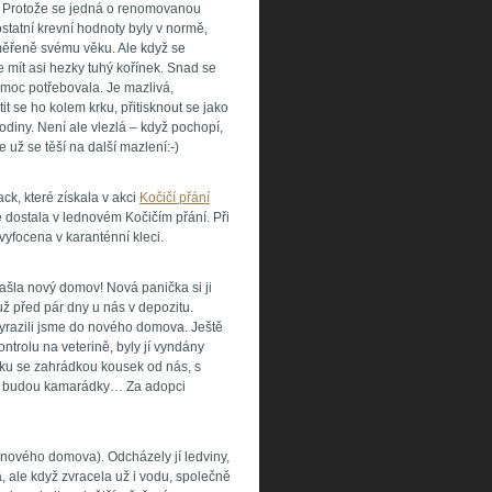
í! Protože se jedná o renomovanou
ostatní krevní hodnoty byly v normě,
měřeně svému věku. Ale když se
e mít asi hezky tuhý kořínek. Snad se
 moc potřebovala. Je mazlivá,
tit se ho kolem krku, přitisknout se jako
hodiny. Není ale vlezlá – když pochopí,
 už se těší na další mazlení:-)
k, které získala v akci
Kočičí přání
é dostala v lednovém Kočičím přání. Při
 vyfocena v karanténní kleci.
ašla nový domov! Nová panička si ji
už před pár dny u nás v depozitu.
yrazili jsme do nového domova. Ještě
trolu na veterině, byly jí vyndány
mku se zahrádkou kousek od nás, s
ad budou kamarádky… Za adopci
 nového domova). Odcházely jí ledviny,
la, ale když zvracela už i vodu, společně