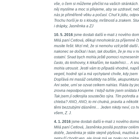
vše, o čem si můžeme přečíst na vašich stránkách
něj myslíme a moc si přejeme, aby se uzdravil, neb
nás je přiměřeně věku a počasí. Chuť k jídlu, odpo
Trochu horší je to s klouby, mrštností a zrakem. Sl
i drápky, Jasněnka a ZJ
10. 5. 2016
jsme dostali další e-mail z nového do
Milá paní Cetlová, děkuji mnohokrát za příjemné čten
musíte řešit. Mrzí mě, že si nemohu vzít ještě další
nakonec se dočkal i Ivan, tak doufám, že je mu v
ostatní. Snad bych mohla ještě pomoci roznesením
často, do knihovny, k lékařům, ke kadeřnici… A sna
mohla utrousit. Jestli vám to připadá vhodné, nap
vegetí, hodně spí a má vychytané chvíle, kdy jse
Dopřává mi masáž celulitidy na břiše, akupunkturu 
Ani sebe, umí se ozvat celkem nahlas. Ráda by jedl
zrovna nepodporujeme. I když-tuhle jsem snídala H
Tak jsem jí odkrojila soustečko sýra. Tím pohrdla 
chleba? ANO, ANO, to mi chutná, pravila a několik
těmi bezzubými dásněmi… Jeden nikdy neví, co ho
všem, Z. J.
4. 1. 2016
jsme dostali další e-mail z nového dom
Milá paní Cetlová, Jasněnka posílá pozdrav celému
dobře, Jasněnka je stále stejně plyšová, mazlivá 
netouží chodit ven, ale jinak má ve zvyku po sníd