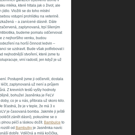
odzemních garážích bytového domu v
u mléka, které hltala jak o život, ale
jídlo. Vložili se do toho místní
ebou vstupní prohlídku na veterině.
je zkažená – a zanícené dásně. Dále
začervená, zaplynovaná, trpí šíleným
ntibiotika, budeme pomalu odčervovat
ude z nejhoršího venku, budou
odezření na horší činnost ledvin –
ci se uzdravit. Bude však potřebovat i
d nejhodnější stvoření, které jsme tu
lupracuje, vrní radostí, jen když je už
ní. Postupně jsme ji odčervili, dostala
ří léčit, zaplynovaná už není a průjem
rá. Z krevních testů vyšly hodnoty
adějně, bohužel Jasněnka je FeLV
 doby, co je u nás, přibrala už skoro kilo.
 šťastná, že je v teple, že má 3 x
eLV je časovaná bomba. Jakmile ji ještě
poléčit zánět dásní), pokusíme se o
 plnou péčí a láskou dožít.
Bambulce
to
 rozdíl od
Bambulky
je Jasněnka navíc
snáší dobře. Vděčná a milá kočička,