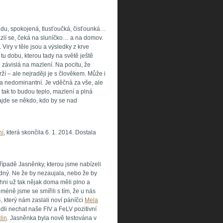
klidu, spokojená, tlusťoučká, čisťounká…
mazlí se, čeká na sluníčko… a na domov.
 Viry v těle jsou a výsledky z krve
tu dobu, kterou tady na světě ještě
 závislá na mazlení. Na pocitu, že
í – ale nejraději je s člověkem. Může i
ela nedominantní. Je vděčná za vše, ale
, tak to budou teplo, mazlení a plná
Najde se někdo, kdo by se nad
ní
, která skončila 6. 1. 2014. Dostala
případě Jasněnky, kterou jsme nabízeli
ádný. Ne že by nezaujala, nebo že by
hni už tak nějak doma měli plno a
eméně jsme se smířili s tím, že u nás
, který nám zaslali noví páníčci
Mela
dli nechat naše FIV a FeLV pozitivní
lin
. Jasněnka byla nově testována v