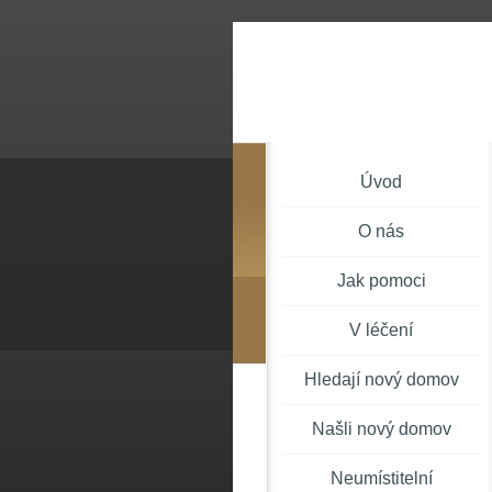
Úvod
O nás
Jak pomoci
V léčení
Hledají nový domov
Našli nový domov
Neumístitelní