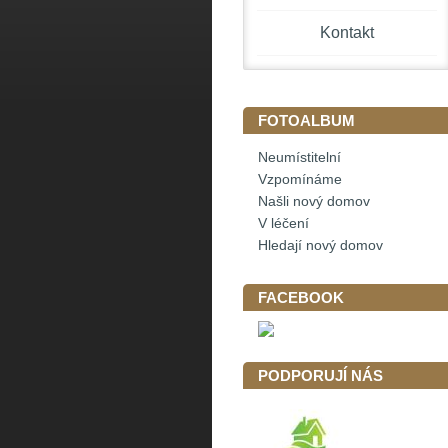
Kontakt
FOTOALBUM
Neumístitelní
Vzpomínáme
Našli nový domov
V léčení
Hledají nový domov
FACEBOOK
PODPORUJÍ NÁS