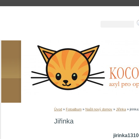
Úvod
»
Fotoalbum
»
Našli nový domov
»
Jiřinka
»
jirink
Jiřinka
jirinka131