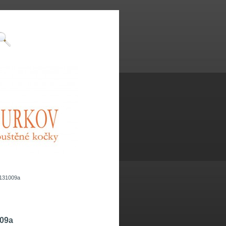
a131009a
009a