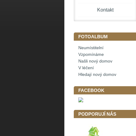
Kontakt
FOTOALBUM
Neumístitelní
Vzpomínáme
Našli nový domov
V léčení
Hledají nový domov
FACEBOOK
PODPORUJÍ NÁS