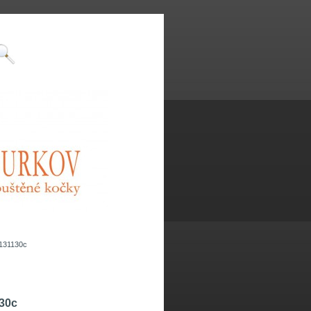
a131130c
130c