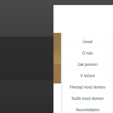
Úvod
O nás
Jak pomoci
V léčení
Hledají nový domov
Našli nový domov
Neumístitelní