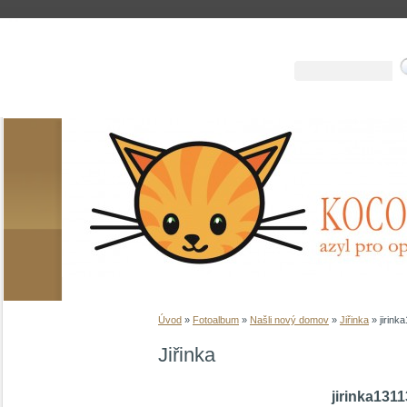
Úvod
»
Fotoalbum
»
Našli nový domov
»
Jiřinka
»
jirink
Jiřinka
jirinka131