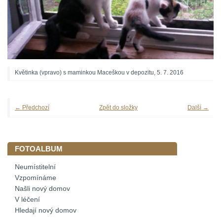
Květinka (vpravo) s maminkou Maceškou v depozitu, 5. 7. 2016
← Předchozí
Zpět do složky
Další →
FOTOALBUM
Neumístitelní
Vzpomínáme
Našli nový domov
V léčení
Hledají nový domov