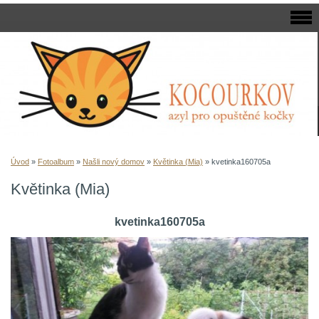
Úvod
»
Fotoalbum
»
Našli nový domov
»
Květinka (Mia)
»
kvetinka160705a
Květinka (Mia)
kvetinka160705a