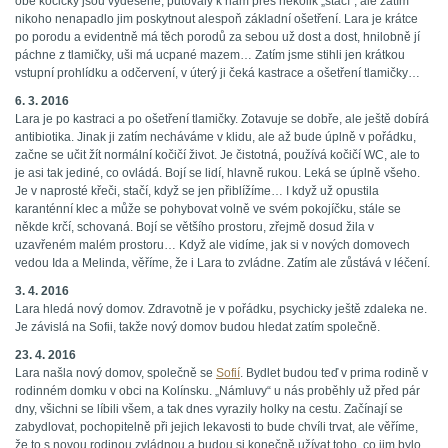
obě kočičky jsou vyděšené, putovaly k nám přes několik „štací“, ale zatím
nikoho nenapadlo jim poskytnout alespoň základní ošetření. Lara je krátce
po porodu a evidentně má těch porodů za sebou už dost a dost, hnilobně jí
páchne z tlamičky, uši má ucpané mazem… Zatím jsme stihli jen krátkou
vstupní prohlídku a odčervení, v úterý ji čeká kastrace a ošetření tlamičky…
6. 3. 2016
Lara je po kastraci a po ošetření tlamičky. Zotavuje se dobře, ale ještě dobírá
antibiotika. Jinak ji zatím necháváme v klidu, ale až bude úplně v pořádku,
začne se učit žít normální kočičí život. Je čistotná, používá kočičí WC, ale to
je asi tak jediné, co ovládá. Bojí se lidí, hlavně rukou. Leká se úplně všeho.
Je v naprosté křeči, stačí, když se jen přiblížíme… I když už opustila
karanténní klec a může se pohybovat volně ve svém pokojíčku, stále se
někde krčí, schovaná. Bojí se většího prostoru, zřejmě dosud žila v
uzavřeném malém prostoru… Když ale vidíme, jak si v nových domovech
vedou Ida a Melinda, věříme, že i Lara to zvládne. Zatím ale zůstává v léčení.
3. 4. 2016
Lara hledá nový domov. Zdravotně je v pořádku, psychicky ještě zdaleka ne.
Je závislá na Sofii, takže nový domov budou hledat zatím společně.
23. 4. 2016
Lara našla nový domov, společně se
Sofií
. Bydlet budou teď v prima rodině v
rodinném domku v obci na Kolínsku. „Námluvy“ u nás proběhly už před pár
dny, všichni se líbili všem, a tak dnes vyrazily holky na cestu. Začínají se
zabydlovat, pochopitelně při jejich lekavosti to bude chvíli trvat, ale věříme,
že to s novou rodinou zvládnou a budou si konečně užívat toho, co jim bylo