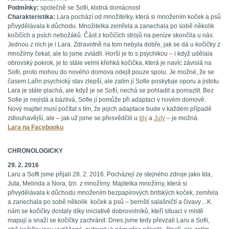
Podmínky:
společně se Sofií, klidná domácnost
Charakteristika:
Lara pochází od množitelky, která si množením koček a psů
přivydělávala k důchodu. Množitelka zemřela a zanechala po sobě několik
kočičích a psích nebožáků. Část z kočičích strojů na peníze skončila u nás.
Jednou z nich je i Lara. Zdravotně na tom nebyla dobře, jak se dá u kočičky z
množírny čekat, ale to jsme zvládli. Horší je to s psychikou – i když udělala
obrovský pokrok, je to stále velmi křehká kočička, která je navíc závislá na
Sofii, proto mohou do nového domova odejít pouze spolu. Je možné, že se
časem Lařin psychický stav zlepší, ale zatím jí Sofie poskytuje oporu a jistotu.
Lara je stále plachá, ale když je se Sofií, nechá se pohladit a pomazlit. Bez
Sofie je nejistá a bázlivá, Sofie jí pomůže při adaptaci v novém domově.
Nový majitel musí počítat s tím, že jejich adaptace bude v každém případě
zdlouhavější, ale – jak už jsme se přesvědčili u
Idy
a
Juty
– je možná.
Lara na Facebooku
CHRONOLOGICKY
29. 2. 2016
Laru a Soffi jsme přijali 28. 2. 2016. Pocházejí ze stejného zdroje jako Ida,
Juta, Melinda a Nora, tzn. z množírny. Majitelka množírny, která si
přivydělávala k důchodu množením bezpapírových britských koček, zemřela
a zanechala po sobě několik koček a psů – bernští salašničtí a čivavy…K
nám se kočičky dostaly díky iniciativě dobrovolníků, kteří situaci v místě
mapují a snaží se kočičky zachránit. Dnes jsme tedy převzali Laru a Sofii,