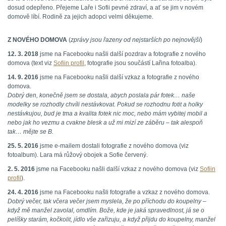
dosud odepřeno. Přejeme Laře i Sofii pevné zdraví, a ať se jim v novém
domově líbí. Rodině za jejich adopci velmi děkujeme.
Z NOVÉHO DOMOVA
(
zprávy jsou řazeny od nejstarších po nejnovější
)
12. 3. 2018
jsme na Facebooku našli další pozdrav a fotografie z nového
domova (text viz
Sofiin profil
, fotografie jsou součástí Lařina fotoalba).
14. 9. 2016
jsme na Facebooku našli další vzkaz a fotografie z nového
domova.
Dobrý den, konečně jsem se dostala, abych poslala pár fotek… naše
modelky se rozhodly chvíli nestávkovat. Pokud se rozhodnu fotit a holky
nestávkujou, bud je tma a kvalita fotek nic moc, nebo mám vybitej mobil a
nebo jak ho vezmu a cvakne blesk a už mi mizí ze záběru – tak alespoň
tak… mějte se B.
25. 5. 2016
jsme e-mailem dostali fotografie z nového domova (viz
fotoalbum). Lara má růžový obojek a Sofie červený.
2. 5. 2016
jsme na Facebooku našli další vzkaz z nového domova (viz
Sofiin
profil
).
24. 4. 2016
jsme na Facebooku našli fotografie a vzkaz z nového domova.
Dobrý večer, tak včera večer jsem myslela, že po příchodu do koupelny –
když mě manžel zavolal, omdlím. Bože, kde je jaká spravedlnost, já se o
pelíšky starám, kočkolit, jídlo vše zařizuju, a když přijdu do koupelny, manžel