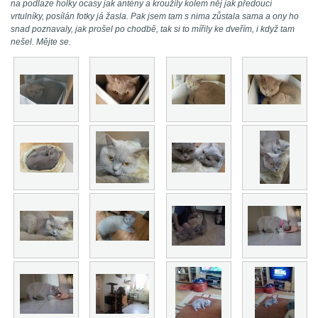
na podlaze holky ocasy jak antény a kroužily kolem něj jak předoucí
vrtulníky, posílán fotky já žasla. Pak jsem tam s nima zůstala sama a ony ho
snad poznavaly, jak prošel po chodbě, tak si to mířily ke dveřím, i když tam
nešel. Mějte se.