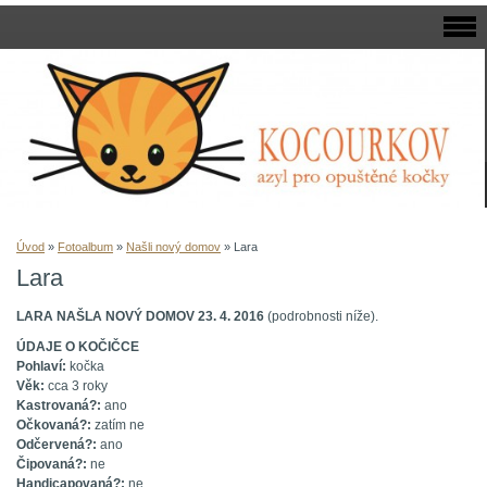
Úvod
»
Fotoalbum
»
Našli nový domov
»
Lara
Lara
LARA NAŠLA NOVÝ DOMOV 23. 4. 2016
(podrobnosti níže).
ÚDAJE O KOČIČCE
Pohlaví:
kočka
Věk:
cca 3 roky
Kastrovaná?:
ano
Očkovaná?:
zatím ne
Odčervená?:
ano
Čipovaná?:
ne
Handicapovaná?:
ne