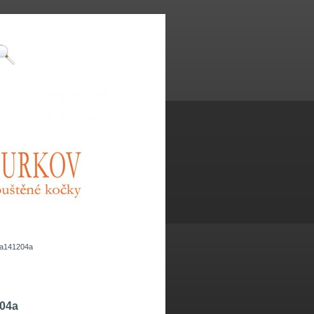
a141204a
04a