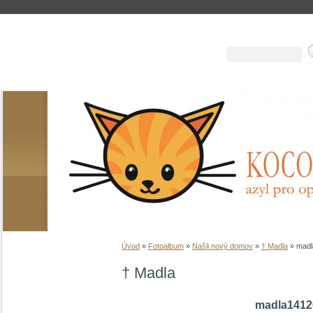
Úvod
»
Fotoalbum
»
Našli nový domov
»
† Madla
»
madl
† Madla
madla1412