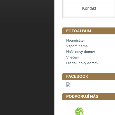
Kontakt
FOTOALBUM
Neumístitelní
Vzpomínáme
Našli nový domov
V léčení
Hledají nový domov
FACEBOOK
PODPORUJÍ NÁS