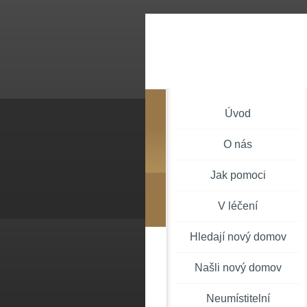
Úvod
O nás
Jak pomoci
V léčení
Hledají nový domov
Našli nový domov
Neumístitelní