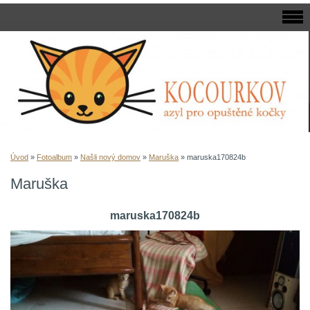
Úvod
»
Fotoalbum
»
Našli nový domov
»
Maruška
»
maruska170824b
Maruška
maruska170824b