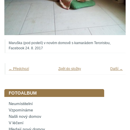
Maruška (pod postelí) v novém domově s kamarádem Teroristou,
Facebook 24. 8. 2017
← Předchozí
Zpět do složky
Další →
FOTOALBUM
Neumístitelní
Vzpomínáme
Našli nový domov
V léčení
Hledají nový domov