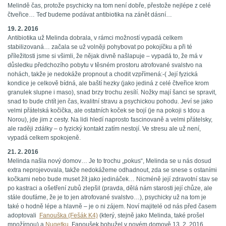
Melindě čas, protože psychicky na tom není dobře, přestože nejlépe z celé
čtveřice… Teď budeme podávat antibiotika na zánět dásní…
19. 2. 2016
Antibiotika už Melinda dobrala, v rámci možností vypadá celkem
stabilizovaná… začala se už volněji pohybovat po pokojíčku a při té
příležitosti jsme si všimli, že nějak divně našlapuje – vypadá to, že má v
důsledku předchozího pobytu v těsném prostoru atrofované svalstvo na
nohách, takže je nedokáže propnout a chodit vzpřímená:-( Její fyzická
kondice je celkově bídná, ale baští hezky (jako jediná z celé čtveřice krom
granulek slupne i maso), snad brzy trochu zesílí. Nožky mají šanci se spravit,
snad to bude chtít jen čas, kvalitní stravu a psychickou pohodu. Jeví se jako
velmi přátelská kočička, ale ostatních koček se bojí (je na pokoji s Idou a
Norou), jde jim z cesty. Na lidi hledí naprosto fascinovaně a velmi přátelsky,
ale raději zdálky – o fyzický kontakt zatím nestojí. Ve stresu ale už není,
vypadá celkem spokojeně.
21. 2. 2016
Melinda našla nový domov… Je to trochu „pokus“, Melinda se u nás dosud
extra neprojevovala, takže nedokážeme odhadnout, zda se snese s ostaními
kočkami nebo bude muset žít jako jedináček… Nicméně její zdravotní stav se
po kastraci a ošetření zubů zlepšil (pravda, dělá nám starosti její chůze, ale
stále doufáme, že je to jen atrofované svalstvo…), psychicky už na tom je
také o hodně lépe a hlavně – je o ni zájem. Noví majitelé od nás před časem
adoptovali
Fanouška (Fešák K4)
(který, stejně jako Melinda, také prošel
množírnou) a
Nugetku
. Fanoušek bohužel v novém domově 13. 2. 2016