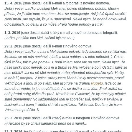
15. 4. 2016
jsme dostali další e-mail a fotografii z nového domova.
Dobrý večer, Laďko, posílám Meli a její novou oblíbenou polohu. Musím
přiznat, že ji stále moc neznáme. Moc se neprojevuje. Asi ještě úplně nevěří.
Není první. Ale myslím, že je tu spokojená. Řekla bych, že hodně odkoukavá
od ostatních, co dělají a co může. Přeju hodně pohody a sil! K.
1. 3. 2016
jsme dostali další krátký e-mail z nového domova s fotografií.
Laďko, posílám foto Mel, začíná být mazel:-)
29. 2. 2016
jsme dostali další e-mail z nového domova.
Dobrý večer, Laďko, u nás s Mel celkem pokrok, tedy alespoň co se týká nás.
Melinda se od nás nechává hladit a dost nahlas si u toho mňouká:-). Co se
týká koček, tak to jde pomalu. Chodí kolem sebe tak na metr. Řekla bych, že
naše kočky moc nevědí, co s ní a Bubíš se Mel vyloženě bojí. Ostatní, když se
moc přiblíží, tak na ně Mel mňouká, nebo případně přinejhorším syčí. Holky
to neřeší, odejdou. Z jejich strany jsem žádné útoky nezaznamenala, prostě
vyklidí pole a jdou si po svém. Mel aspiruje na druhou
Nugetu
, teda co se
toho do ní vejde, to je neuvěřitelné. Asi se dožírá za ta léta. Jinak kulhá na
obě přední nohy, těžko říct proč. Nezdálo se Evinicovi, že by tam byly nějaké
staré zlomeniny? No každopádně Mel je společenská, rybičky v akvárku ji
fascinují a už jsem ji viděla si hrát s myšičkou. Takže tak. Doufám, že jsem
Vás trochu potěšila. K.
25. 2. 2016
jsme dostali další krátký e-mail a fotografii z nového domova.
:-) Hrozně by se chtěla kamarádit (teda ne s námi)…
22. 2. 2016
, ještě téhož dne,
jsme dostali další e-mail a fotografii z nového