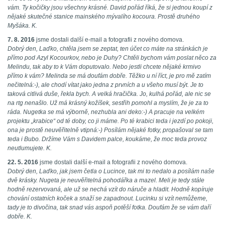
vám. Ty kočičky jsou všechny krásné. David pořád říká, že si jednou koupí z
nějaké skutečné stanice mainského mývalího kocoura. Prostě druhého
Myšáka. K.
7. 8. 2016
jsme dostali další e-mail a fotografii z nového domova.
Dobrý den, Laďko, chtěla jsem se zeptat, ten účet co máte na stránkách je
přímo pod Azyl Kocourkov, nebo je Duhy? Chtěli bychom vám poslat něco za
Melindu, tak aby to k Vám doputovalo. Nebo jestli chcete nějaké krmivo
přímo k vám? Melinda se má doufám dobře. Těžko u ní říct, je pro mě zatím
nečitelná:-), ale chodí vítat jako jedna z prvních a u všeho musí být. Je to
taková citlivá duše, řekla bych. A velká hračička. Jo, kulhá pořád, ale nic se
na rtg nenašlo. Už má krásný kožíšek, sestřih pomohl a myslím, že je za to
ráda. Nugetka se má výborně, nezhubla ani deko:-) A pracuje na velkém
projektu „krabice“ od té doby, co ji máme. Po té krabici teda i jezdí po pokoji,
ona je prostě neuvěřitelně vtipná:-) Posílám nějaké fotky, propašoval se tam
teda i Bubo. Držíme Vám s Davidem palce, koukáme, že moc teda provoz
neutlumujete. K.
22. 5. 2016
jsme dostali další e-mail a fotografii z nového domova.
Dobrý den, Laďko, jak jsem četla o Lucince, tak mi to nedalo a posílám naše
dvě krásky. Nugeta je neuvěřitelná pohodářka a mazel. Meli je tedy stále
hodně rezervovaná, ale už se nechá vzít do náruče a hladit. Hodně kopíruje
chování ostatních koček a snaží se zapadnout. Lucinku si vzít nemůžeme,
tady je to divočina, tak snad vás aspoň potěší fotka. Doufám že se vám daří
dobře. K.