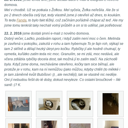
domova.
Mel v chodbě. Už se potkala s Žofkou. Mel syčela, Žofka neřešila. Ale že si
po 2 dnech obešla celý byt, tedy vlastně jsme ji otevřeli až dnes, to koukám.
To teda
Fanda
, to bylo fakt těžký, což začínám pořádně chápat až teď. Ale my
jsme tomu tenkrát taky nechali volný průběh a on si to udělal, jak potřeboval.
22. 2. 2016
jsme dostali první e-mail z nového domova.
Dobrý večer, Laďko, podávám raport, i když zatím není moc o čem. Melinda
je zavřená v pokojíku, zalezlá v rohu a tam hybernuje.To je fajn roh, stýkají se
tam 2 skříně a dělají hezký úkryt pro kočku. Rybičky jí ale hodně chutnají, ty
vymetla, kuřátko zatím teda nic moc. Granulím, se mi zdá, moc nedává, ale
včera zdlábla rybičky docela dost, tak možná jí to zatím stačí. Na záchodě
byla. Když jsme doma, necháváme otevřeno, kočky tam sice běhají, ale
protože je v rohu, kam na ní nemůžou (jako můžou, kdyby chtěli (to měkké i
je tam záměrně kvůli Bubíšovi:-)) , ale nechtějí), tak se vlastně nic neděje.
Oni jí nebudou řešit do té doby, dokud nevyleze. Co ostatní broučkové – líté
saně:-)? K.