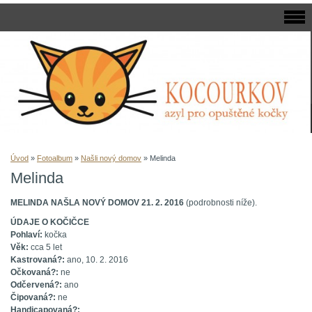
Úvod
»
Fotoalbum
»
Našli nový domov
»
Melinda
Melinda
MELINDA NAŠLA NOVÝ DOMOV 21. 2. 2016
(podrobnosti níže).
ÚDAJE O KOČIČCE
Pohlaví:
kočka
Věk:
cca 5 let
Kastrovaná?:
ano, 10. 2. 2016
Očkovaná?:
ne
Odčervená?:
ano
Čipovaná?:
ne
Handicapovaná?: