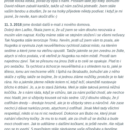
prostě kočka lidská, pořád by byla s námi. Posílám také její fotky. Bohužel
David někam zabalil kartáče, takže už nám začíná plstnatět. Jsem stále
vaším fandou a doufám, že se na holky přijedete někdy podívat. I když je mi
jasné, že nevíte, kam skočit dřív:-)
11. 3. 2018
jsme dostali další e-mail z nového domova.
Dobrý den Laďko, říkala jsem si, že už jsem se vám dlouho neozvala a
musím vám napsat. Kočky máme stále ve stejném složení i se všemi nešvary.
Tak Nugetka stále terorizuje Tinku. Nevím, jestli už jsem vám to psala, ale
Nugetka si vyvinula zvyk neuvěřitelnou rychlostí zabrat místo, na kterém
sedíme a které jsme na vteřinu opustili. Takže jakmile se jen zvednu ze židle,
abych si něco podala, v té vteřině je Nugetka na mém místě. Prostě tam
najednou zjeví. Tak se přesunu na jinou židli a to celé se opakuje. Platí to i
pro sedačku. Ta rychlost a tichost je neuvěřitelná a s ohledem na to, jaké je
těleso, tomu ani nechceme věřit. I šplhá na škrabadlo, bohužel ale z něho
skáče z výšky, takže se bojíme, že si jednou zláme nožičky, protože je to fakt
rána. No a jakmile jdeme někde kolem ní, když leží, okamžitě nastavuje
břicho k drbání. Jo, a je to stará žárlivka. Meli je stále taková jemná něžná
kočička. Je s námi ráda, když je vzhůru, tak za námi pořád chodí, ale nechce
moc hladit, jen si vždycky kousek od nás sedne. Už jí dlouho slibuju, že jí
ostříhám dredy – dreduje hrozně, ale je to vždycky stres a náročné. Ale zase
nechci ji dávat narkózu proto, abychom ji ostříhali. Jinak Meli tady všichni
respektují, nikdo si na ni nic nedovolí. Dokonce ani Bubo ne, který jinak
nahání všechny kočky. Je mu to tu malé, ale za chvíli už se dočká a bude
moct chodit ven. Jak to uděláme s dalšími kočkami, to ještě nevím. Ale nějak
ono se to vyvrbí. S manželem stále sledujeme vaše příspěvky a fandíme