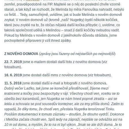
zemřel, pravděpodobně na FIP. Majitelé se o něj do poslední chvíle vzorně
starali, a tak když se rozhodli, že Melinda by měla Fanouška nahradit, nebylo
co řešit… Tedy, samozřejmě, uvidíme, jak si bude Melinda v novém domově
zvykat. V novém domově už (kromě „naší“ Nugetky) bydlí několik kočiček,
které jsou zvyklé na to, že občas nějaká další kočka přibyde:-), uvidíme, co
taková společnost udělá s Melindou – snad jí další kočičky nebudou vadit.
Pokud by Melinda v novém domově z jakéhokoliv důvodu strádala, jsme
pochopitelně připraveni ji vzít ihned zpátky.
Z NOVÉHO DOMOVA
(
zprávy jsou řazeny od nejstarších po nejnovější
)
22. 7. 2019
jsme e-mailem dostali další foto z nového domova (viz
fotoalbum).
16. 6. 2019
jsme dostali další mms z nového domova (viz fotoalbum).
11. 5. 2018
jsme dostali další e-mail a fotografii z nového domova.
Dobrý večer Laďko, tak jsme se konečně přestěhovali, žijeme mezi
krabicemi a kočky jsou bezpochyby v ráji. Všechny chodí ven, vcelku se to
obešlo bez karambolů, jen Nugetka se nám hned poprvé ztratila – asi se
lekla a schovala se pod sousedův kontejner, ale za tmy přišla domů. Zatím to
vypadá, že díky tomu, že chodí ven, přestala Nugetka terorizovat Tinku.
Posílám dokumentaci k tomuto zázraku – doufám, že dlouho vydrží. Dokonce
i Melička začala chodit ven. Spíš tedy na zápraží, nejdále se odvážila asi na
10 m od domu, a myslím, že to na ni byl výkon. Jinak se ale drží doma. Je to