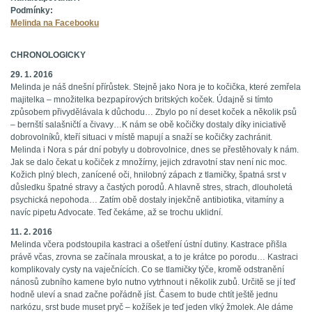
Podmínky:
Melinda na Facebooku
CHRONOLOGICKY
29. 1. 2016
Melinda je náš dnešní přírůstek. Stejně jako Nora je to kočička, které zemřela
majitelka – množitelka bezpapírových britských koček. Údajně si tímto
způsobem přivydělávala k důchodu… Zbylo po ní deset koček a několik psů
– bernští salašničtí a čivavy…K nám se obě kočičky dostaly díky iniciativě
dobrovolníků, kteří situaci v místě mapují a snaží se kočičky zachránit.
Melinda i Nora s pár dní pobyly u dobrovolnice, dnes se přestěhovaly k nám.
Jak se dalo čekat u kočiček z množírny, jejich zdravotní stav není nic moc.
Kožich plný blech, zanícené oči, hnilobný zápach z tlamičky, špatná srst v
důsledku špatné stravy a častých porodů. A hlavně stres, strach, dlouholetá
psychická nepohoda… Zatím obě dostaly injekčně antibiotika, vitamíny a
navíc pipetu Advocate. Teď čekáme, až se trochu uklidní.
11. 2. 2016
Melinda včera podstoupila kastraci a ošetření ústní dutiny. Kastrace přišla
právě včas, zrovna se začínala mrouskat, a to je krátce po porodu… Kastraci
komplikovaly cysty na vaječnících. Co se tlamičky týče, kromě odstranění
nánosů zubního kamene bylo nutno vytrhnout i několik zubů. Určitě se jí teď
hodně uleví a snad začne pořádně jíst. Časem to bude chtít ještě jednu
narkózu, srst bude muset pryč – kožíšek je teď jeden vlký žmolek. Ale dáme