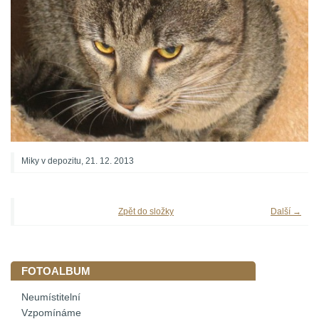
Miky v depozitu, 21. 12. 2013
Zpět do složky
Další →
FOTOALBUM
Neumístitelní
Vzpomínáme