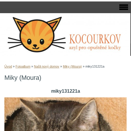
Úvod
»
Fotoalbum
»
Našli nový domov
»
Miky (Moura)
»
miky131221a
Miky (Moura)
miky131221a