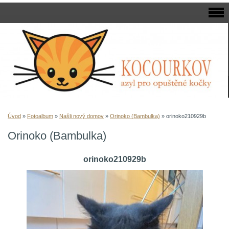
Úvod
»
Fotoalbum
»
Našli nový domov
»
Orinoko (Bambulka)
»
orinoko210929b
Orinoko (Bambulka)
orinoko210929b