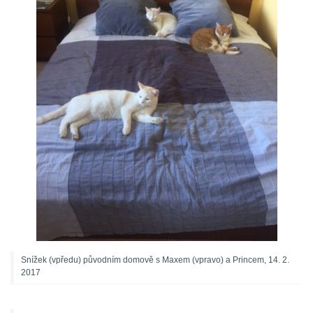
Snížek (vpředu) původním domově s Maxem (vpravo) a Princem, 14. 2.
2017