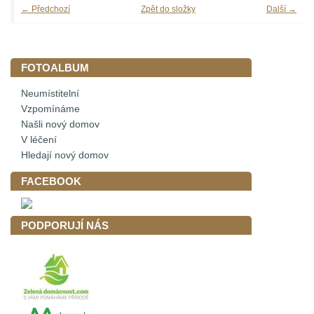
← Předchozí
Zpět do složky
Další →
FOTOALBUM
Neumístitelní
Vzpomínáme
Našli nový domov
V léčení
Hledají nový domov
FACEBOOK
PODPORUJÍ NÁS