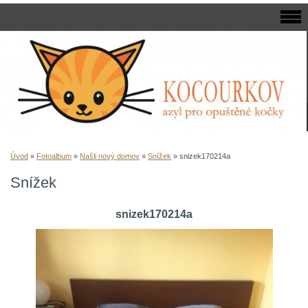
Úvod
»
Fotoalbum
»
Našli nový domov
»
Snížek
»
snizek170214a
Snížek
snizek170214a